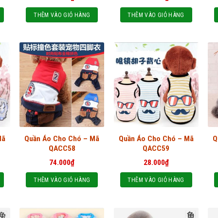
THÊM VÀO GIỎ HÀNG
THÊM VÀO GIỎ HÀNG
Mã
Quần Áo Cho Chó – Mã
Quần Áo Cho Chó – Mã
Q
QACC58
QACC59
74.000
₫
28.000
₫
THÊM VÀO GIỎ HÀNG
THÊM VÀO GIỎ HÀNG