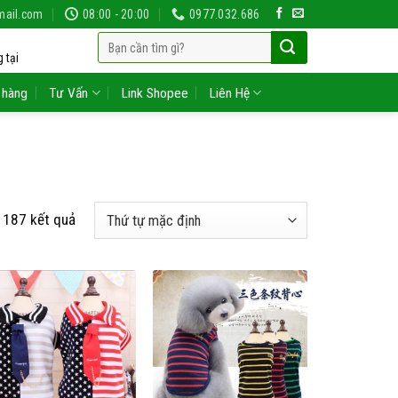
mail.com
08:00 - 20:00
0977.032.686
Tìm
 tại
kiếm:
 hàng
Tư Vấn
Link Shopee
Liên Hệ
 187 kết quả