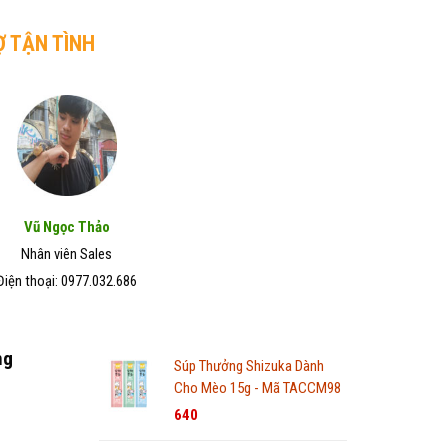
Ợ TẬN TÌNH
Vũ Ngọc Thảo
Nhân viên Sales
Điện thoại: 0977.032.686
ng
Súp Thưởng Shizuka Dành
Cho Mèo 15g - Mã TACCM98
640