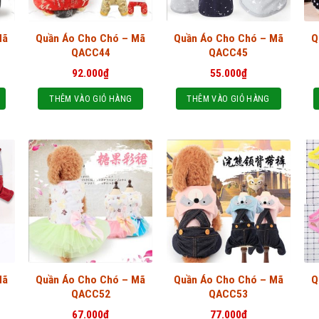
Mã
Quần Áo Cho Chó – Mã
Quần Áo Cho Chó – Mã
Q
QACC44
QACC45
92.000
₫
55.000
₫
THÊM VÀO GIỎ HÀNG
THÊM VÀO GIỎ HÀNG
Mã
Quần Áo Cho Chó – Mã
Quần Áo Cho Chó – Mã
Q
QACC52
QACC53
67.000
₫
77.000
₫