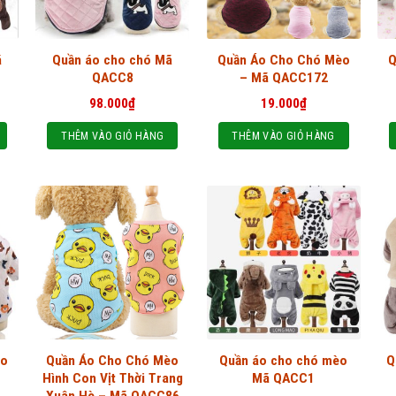
ã
Quần áo cho chó Mã
Quần Áo Cho Chó Mèo
Q
QACC8
– Mã QACC172
98.000
₫
19.000
₫
THÊM VÀO GIỎ HÀNG
THÊM VÀO GIỎ HÀNG
èo
Quần Áo Cho Chó Mèo
Quần áo cho chó mèo
Q
Hình Con Vịt Thời Trang
Mã QACC1
Xuân Hè – Mã QACC86