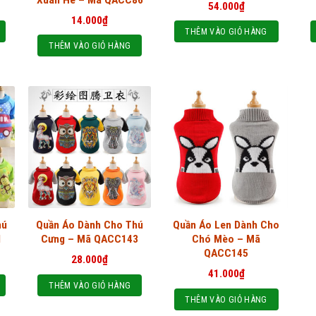
54.000
₫
14.000
₫
THÊM VÀO GIỎ HÀNG
THÊM VÀO GIỎ HÀNG
hú
Quần Áo Dành Cho Thú
Quần Áo Len Dành Cho
1
Cưng – Mã QACC143
Chó Mèo – Mã
QACC145
28.000
₫
41.000
₫
THÊM VÀO GIỎ HÀNG
THÊM VÀO GIỎ HÀNG