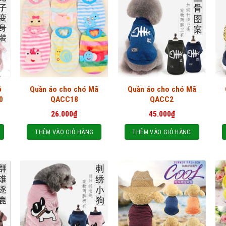
ộ
Quần áo cho chó Mã
Quần áo cho chó Mã
0
QACC18
QACC2
26.000
₫
45.000
₫
THÊM VÀO GIỎ HÀNG
THÊM VÀO GIỎ HÀNG