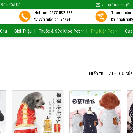
 Độc, Giá Rẻ
vietgiftmarket@g
Hotline: 0977.032.686
Thanh toán
tư vấn miễn phí 24/24
khi nhận hàng
 Chủ
Giới Thiệu
Thuốc & Sức Khỏe Pet
Phụ Kiện Pet
Cửa
4
Hiển thị 121–160 của