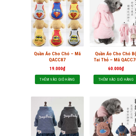
Quần Áo Cho Chó – Mã
Quần Áo Cho Chó B
QACC87
Tai Thỏ – Mã QACC7
19.000
₫
60.000
₫
THÊM VÀO GIỎ HÀNG
THÊM VÀO GIỎ HÀNG