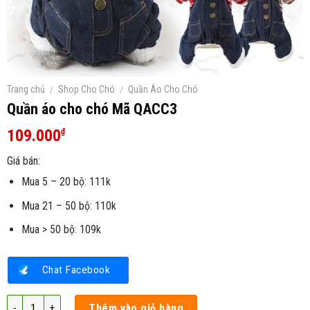
Trang chủ
/
Shop Cho Chó
/
Quần Áo Cho Chó
Quần áo cho chó Mã QACC3
109.000
₫
Giá bán:
Mua 5 – 20 bộ: 111k
Mua 21 – 50 bộ: 110k
Mua > 50 bộ: 109k
Chat Facebook
Quần áo cho chó Mã QACC3 số lượng
Thêm vào giỏ hàng