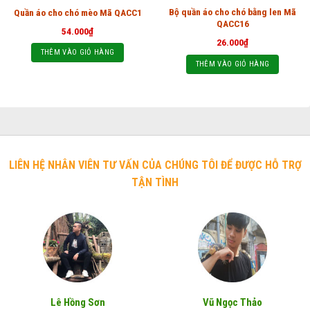
Bộ quần áo cho chó bằng len Mã
Quần áo cho chó mèo Mã QACC1
QACC16
54.000
₫
26.000
₫
THÊM VÀO GIỎ HÀNG
THÊM VÀO GIỎ HÀNG
LIÊN HỆ NHÂN VIÊN TƯ VẤN CỦA CHÚNG TÔI ĐỂ ĐƯỢC HỖ TRỢ
TẬN TÌNH
Lê Hồng Sơn
Vũ Ngọc Thảo