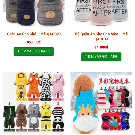
Bộ Quần Áo Cho Chó Mèo – Mã
Quần Áo Cho Chó – Mã QACC23
QACC14
85.000
₫
34.000
₫
THÊM VÀO GIỎ HÀNG
THÊM VÀO GIỎ HÀNG