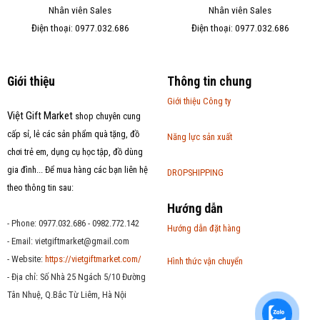
Nhân viên Sales
Nhân viên Sales
Điện thoại: 0977.032.686
Điện thoại: 0977.032.686
Giới thiệu
Thông tin chung
Giới thiệu Công ty
Việt Gift Market
shop chuyên cung
cấp sỉ, lẻ các sản phẩm quà tặng, đồ
Năng lực sản xuất
chơi trẻ em, dụng cụ học tập, đồ dùng
gia đình... Để mua hàng các bạn liên hệ
DROPSHIPPING
theo thông tin sau:
Hướng dẫn
- Phone: 0977.032.686 - 0982.772.142
Hướng dẫn đặt hàng
- Email:
vietgiftmarket@gmail.com
- Website:
https://vietgiftmarket.com/
Hình thức vận chuyển
- Địa chỉ: Số Nhà 25 Ngách 5/10 Đường
Tân Nhuệ, Q.Bắc Từ Liêm, Hà Nội