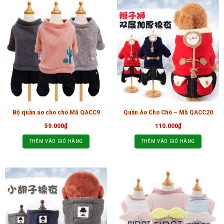
Bộ quần áo cho chó Mã QACC9
Quần Áo Cho Chó – Mã QACC20
59.000
₫
110.000
₫
THÊM VÀO GIỎ HÀNG
THÊM VÀO GIỎ HÀNG