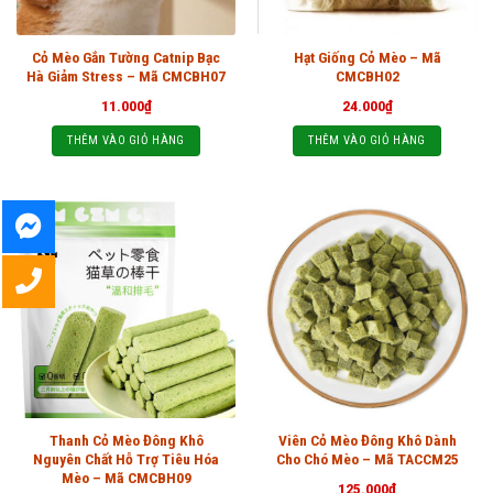
Cỏ Mèo Gắn Tường Catnip Bạc
Hạt Giống Cỏ Mèo – Mã
Hà Giảm Stress – Mã CMCBH07
CMCBH02
11.000
₫
24.000
₫
THÊM VÀO GIỎ HÀNG
THÊM VÀO GIỎ HÀNG
Thanh Cỏ Mèo Đông Khô
Viên Cỏ Mèo Đông Khô Dành
Nguyên Chất Hỗ Trợ Tiêu Hóa
Cho Chó Mèo – Mã TACCM25
Mèo – Mã CMCBH09
125.000
₫