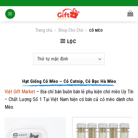
Skip
to
content
Trang chủ
Shop Cho Chó
/
/
CỎ MÈO
LỌC
Hạt Giống Cỏ Mèo – Cỏ Catnip, Cỏ Bạc Hà Mèo
Việt Gift Market
– Địa chỉ bán buôn bán lẻ phụ kiện chó mèo Uy Tín
– Chất Lượng Số 1 Tại Việt Nam hiện có bán cả cỏ mèo dành cho
Mèo.