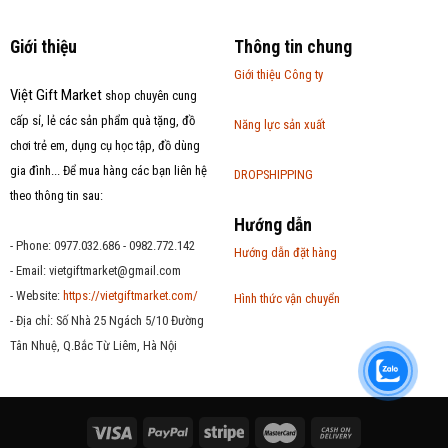
Giới thiệu
Thông tin chung
Giới thiệu Công ty
Việt Gift Market
shop chuyên cung
cấp sỉ, lẻ các sản phẩm quà tặng, đồ
Năng lực sản xuất
chơi trẻ em, dụng cụ học tập, đồ dùng
gia đình... Để mua hàng các bạn liên hệ
DROPSHIPPING
theo thông tin sau:
Hướng dẫn
- Phone: 0977.032.686 - 0982.772.142
Hướng dẫn đặt hàng
- Email:
vietgiftmarket@gmail.com
- Website:
https://vietgiftmarket.com/
Hình thức vận chuyển
- Địa chỉ: Số Nhà 25 Ngách 5/10 Đường
Tân Nhuệ, Q.Bắc Từ Liêm, Hà Nội