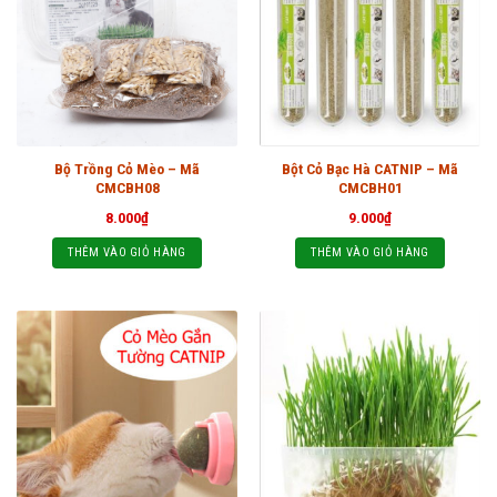
Bộ Trồng Cỏ Mèo – Mã
Bột Cỏ Bạc Hà CATNIP – Mã
CMCBH08
CMCBH01
8.000
₫
9.000
₫
THÊM VÀO GIỎ HÀNG
THÊM VÀO GIỎ HÀNG