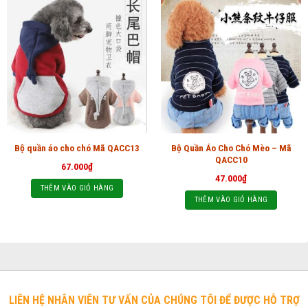
Bộ Quần Áo Cho Chó Mèo – Mã
Bộ quần áo cho chó Mã QACC13
QACC10
67.000
₫
47.000
₫
THÊM VÀO GIỎ HÀNG
THÊM VÀO GIỎ HÀNG
LIÊN HỆ NHÂN VIÊN TƯ VẤN CỦA CHÚNG TÔI ĐỂ ĐƯỢC HỖ TRỢ