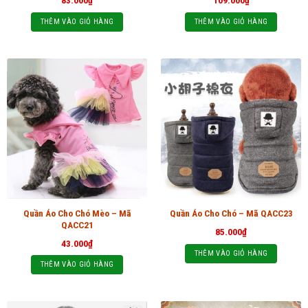
83.000
₫
109.000
₫
THÊM VÀO GIỎ HÀNG
THÊM VÀO GIỎ HÀNG
Quần Áo Cho Chó Mèo – Mã
Quần Áo Cho Chó – Mã QACC23
QACC21
85.000
₫
43.000
₫
THÊM VÀO GIỎ HÀNG
THÊM VÀO GIỎ HÀNG