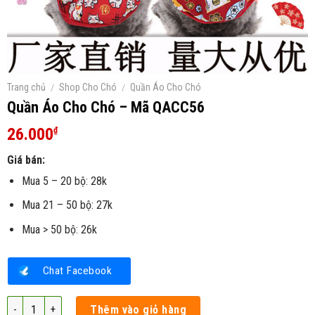
Trang chủ
/
Shop Cho Chó
/
Quần Áo Cho Chó
Quần Áo Cho Chó – Mã QACC56
26.000
₫
Giá bán:
Mua 5 – 20 bộ: 28k
Mua 21 – 50 bộ: 27k
Mua > 50 bộ: 26k
Chat Facebook
Quần Áo Cho Chó – Mã QACC56 số lượng
Thêm vào giỏ hàng