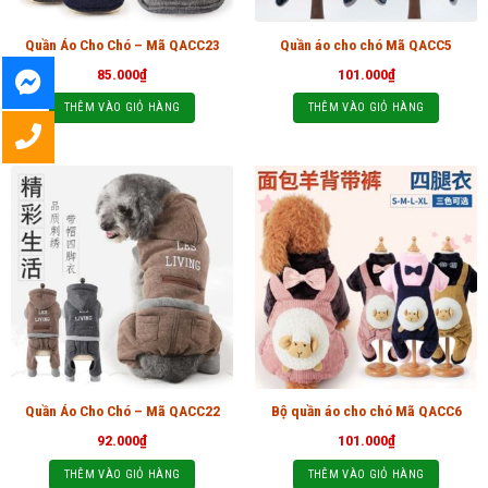
Quần Áo Cho Chó – Mã QACC23
Quần áo cho chó Mã QACC5
85.000
₫
101.000
₫
THÊM VÀO GIỎ HÀNG
THÊM VÀO GIỎ HÀNG
Quần Áo Cho Chó – Mã QACC22
Bộ quần áo cho chó Mã QACC6
92.000
₫
101.000
₫
THÊM VÀO GIỎ HÀNG
THÊM VÀO GIỎ HÀNG