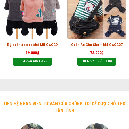
Bộ quần áo cho chó Mã QACC9
Quần Áo Cho Chó – Mã QACC27
59.000
₫
72.000
₫
THÊM VÀO GIỎ HÀNG
THÊM VÀO GIỎ HÀNG
LIÊN HỆ NHÂN VIÊN TƯ VẤN CỦA CHÚNG TÔI ĐỂ ĐƯỢC HỖ TRỢ
TẬN TÌNH