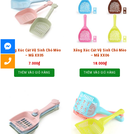
Xẻng Xúc Cát Vệ Sinh Chó Mèo
Xẻng Xúc Cát Vệ Sinh Chó Mèo
– Mã XX05
– Mã XX06
7.000
₫
18.000
₫
THÊM VÀO GIỎ HÀNG
THÊM VÀO GIỎ HÀNG