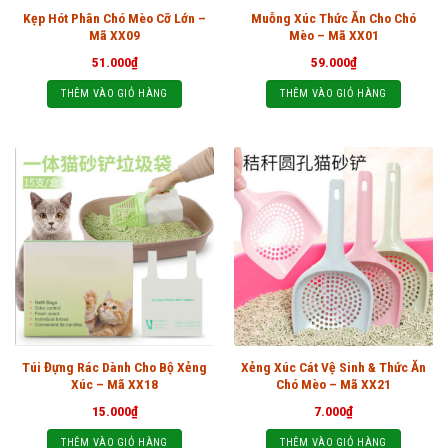
Kẹp Hót Phân Chó Mèo Cỡ Lớn –
Muỗng Xúc Thức Ăn Cho Chó
Mã XX09
Mèo – Mã XX01
51.000
₫
59.000
₫
THÊM VÀO GIỎ HÀNG
THÊM VÀO GIỎ HÀNG
Túi Đựng Rác Dành Cho Bộ Xẻng
Xẻng Xúc Cát Vệ Sinh & Thức Ăn
Xúc – Mã XX18
Chó Mèo – Mã XX21
15.000
₫
7.000
₫
THÊM VÀO GIỎ HÀNG
THÊM VÀO GIỎ HÀNG