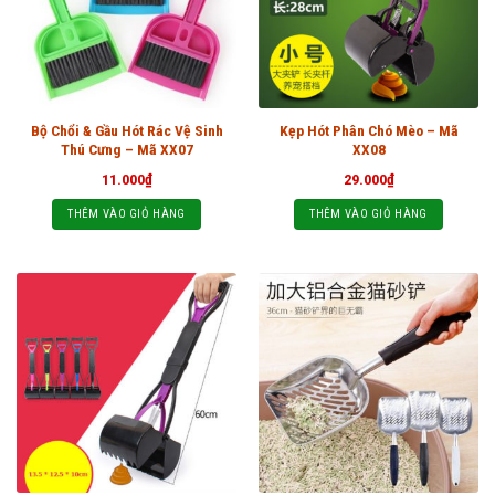
Bộ Chổi & Gầu Hót Rác Vệ Sinh
Kẹp Hót Phân Chó Mèo – Mã
Thú Cưng – Mã XX07
XX08
11.000
₫
29.000
₫
THÊM VÀO GIỎ HÀNG
THÊM VÀO GIỎ HÀNG