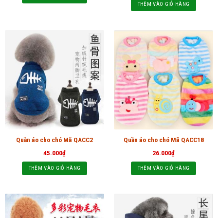
THÊM VÀO GIỎ HÀNG
Quần áo cho chó Mã QACC2
Quần áo cho chó Mã QACC18
45.000
₫
26.000
₫
THÊM VÀO GIỎ HÀNG
THÊM VÀO GIỎ HÀNG