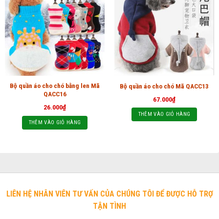
Bộ quần áo cho chó bằng len Mã
Bộ quần áo cho chó Mã QACC13
QACC16
67.000
₫
26.000
₫
THÊM VÀO GIỎ HÀNG
THÊM VÀO GIỎ HÀNG
LIÊN HỆ NHÂN VIÊN TƯ VẤN CỦA CHÚNG TÔI ĐỂ ĐƯỢC HỖ TRỢ
TẬN TÌNH