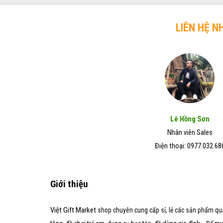
trở
chó
Đẹp
lên
mèo
–
hiệu
LIÊN HỆ N
Giá
quả
Rẻ
trong
–
vòng
Chất
7
Lượng
ngày
Tốt
Lê Hồng Sơn
Nhân viên Sales
Điện thoại: 0977.032.68
Giới thiệu
Việt Gift Market
shop chuyên cung cấp sỉ, lẻ các sản phẩm qu