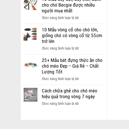
Dây
chi
cho chó Becgie được nhiều
Dắt
phí
người mua nhất
dành
mở
cho
ở
Chức năng bình luận bị tắt
cửa
chó
10
hàng
mèo
Mẫu
10 Mẫu vòng cổ cho chó lớn,
thú
Hot
dây
giống chó có vòng cổ từ 55cm
cưng
nhất
dắt,
trở lên
dành
hiện
dây
cho
ở
Chức năng bình luận bị tắt
nay
xích
các
10
dành
bạn
Mẫu
25+ Mẫu bát đựng thức ăn cho
cho
khởi
vòng
chó mèo Đẹp – Giá Rẻ – Chất
chó
nghiệp
cổ
Lượng Tốt
Becgie
cho
được
ở
Chức năng bình luận bị tắt
chó
nhiều
25+
lớn,
người
Mẫu
Cách chữa ghẻ cho chó mèo
giống
mua
bát
hiệu quả trong vòng 7 ngày
chó
nhất
đựng
có
ở
Chức năng bình luận bị tắt
thức
vòng
Cách
ăn
cổ
chữa
cho
từ
ghẻ
chó
55cm
cho
mèo