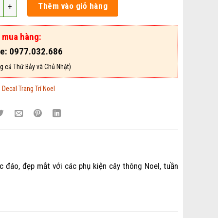
l trang trí Noel Mẫu DCNE26 số lượng
Thêm vào giỏ hàng
ợ mua hàng:
ne: 0977.032.686
g cả Thứ Bảy và Chủ Nhật)
:
Decal Trang Trí Noel
 đáo, đẹp mắt với các phụ kiện cây thông Noel, tuần