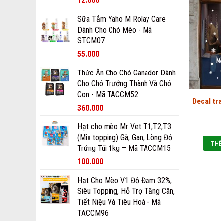
12.000
Sữa Tắm Yaho M Rolay Care
Dành Cho Chó Mèo - Mã
STCM07
55.000
Thức Ăn Cho Chó Ganador Dành
Cho Chó Trưởng Thành Và Chó
Con - Mã TACCM52
Decal tr
360.000
Hạt cho mèo Mr Vet T1,T2,T3
(Mix topping) Gà, Gan, Lòng Đỏ
THÊ
Trứng Túi 1kg – Mã TACCM15
100.000
Hạt Cho Mèo V1 Độ Đạm 32%,
Siêu Topping, Hỗ Trợ Tăng Cân,
Tiết Niệu Và Tiêu Hoá - Mã
TACCM96