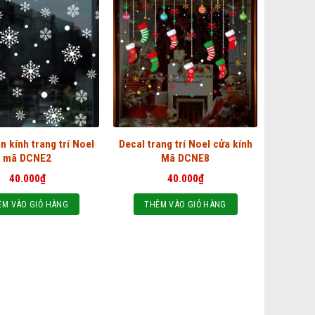
n kính trang trí Noel
Decal trang trí Noel cửa kính
mã DCNE2
Mã DCNE8
40.000
₫
40.000
₫
ÊM VÀO GIỎ HÀNG
THÊM VÀO GIỎ HÀNG