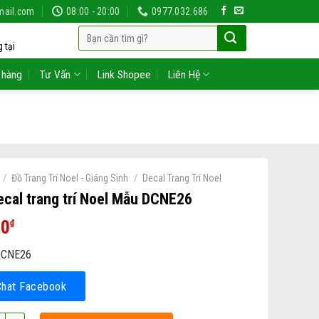
mail.com
08:00 - 20:00
0977.032.686
Tìm
 tại
kiếm:
 hàng
Tư Vấn
Link Shopee
Liên Hệ
/
/
Đồ Trang Trí Noel - Giáng Sinh
Decal Trang Trí Noel
cal trang trí Noel Mẫu DCNE26
00
₫
CNE26
Chat Facebook