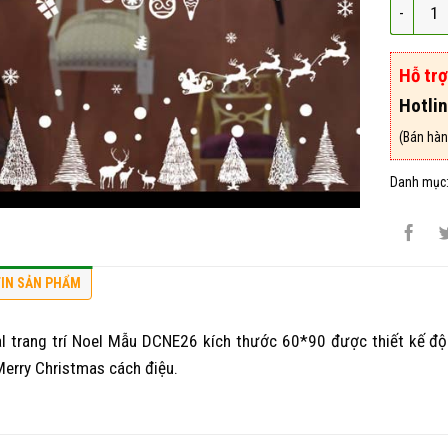
Mẫu deca
Hỗ tr
Hotli
(Bán hàn
Danh mục
IN SẢN PHẨM
l trang trí Noel Mẫu DCNE26 kích thước 60*90 được thiết kế độc
Merry Christmas cách điệu.