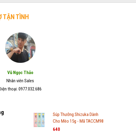
Ợ TẬN TÌNH
Vũ Ngọc Thảo
Nhân viên Sales
Điện thoại: 0977.032.686
ng
Súp Thưởng Shizuka Dành
Cho Mèo 15g - Mã TACCM98
640