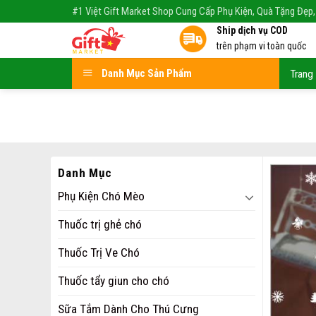
Skip
#1 Việt Gift Market Shop Cung Cấp Phụ Kiện, Quà Tặng Đẹp,
to
Ship dịch vụ COD
content
trên phạm vi toàn quốc
Danh Mục Sản Phẩm
Trang
Danh Mục
Phụ Kiện Chó Mèo
Thuốc trị ghẻ chó
Thuốc Trị Ve Chó
Thuốc tẩy giun cho chó
Sữa Tắm Dành Cho Thú Cưng