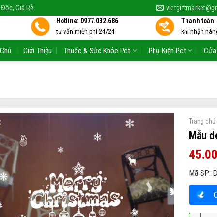
 Độc, Giá Rẻ
vietgiftmarket@g
Hotline: 0977.032.686
Thanh toán
tư vấn miễn phí 24/24
khi nhận hàng
 Chủ
Giới Thiệu
Thuốc & Sức Khỏe Pet
Phụ Kiện Pet
Cửa
Trang chủ
Mẫu de
45.0
Mã SP:
D