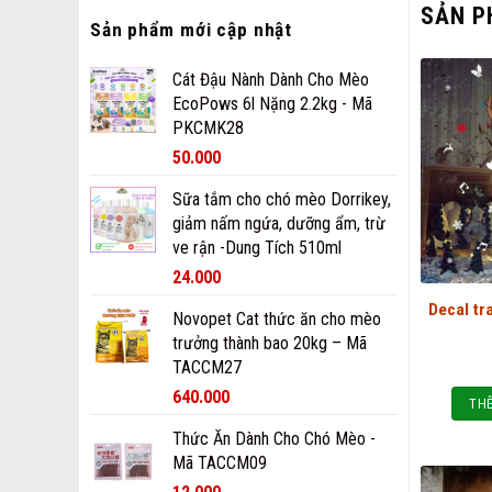
SẢN P
Sản phẩm mới cập nhật
Cát Đậu Nành Dành Cho Mèo
EcoPows 6l Nặng 2.2kg - Mã
PKCMK28
50.000
Sữa tắm cho chó mèo Dorrikey,
giảm nấm ngứa, dưỡng ẩm, trừ
ve rận -Dung Tích 510ml
24.000
Decal tr
Novopet Cat thức ăn cho mèo
trưởng thành bao 20kg – Mã
TACCM27
640.000
THÊ
Thức Ăn Dành Cho Chó Mèo -
Mã TACCM09