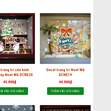
 trang trí cửa kính
Decal trang trí Noel Mã
gày Noel Mã DCNE20
DCNE19
45.000
₫
40.000
₫
ÊM VÀO GIỎ HÀNG
THÊM VÀO GIỎ HÀNG