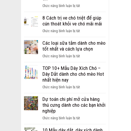
ảnh
ở
Chức năng bình luận bị tắt
chó
Giới
bị
thiệu
8 Cách trị ve chó triệt để giúp
ghẻ
địa
cún thoát khỏi ve chó mãi mãi
từ
chỉ
nhẹ
ở
Chức năng bình luận bị tắt
bán
đến
8
sỉ,
nặng
Cách
Các loại sữa tắm dành cho mèo
bán
trị
tốt nhất và cách lựa chọn
buôn
ve
phụ
ở
Chức năng bình luận bị tắt
chó
kiện
Các
triệt
cho
loại
TOP 10+ Mẫu Dây Xích Chó –
để
chó
sữa
Dây Dắt dành cho chó mèo Hot
giúp
mèo
tắm
nhất hiện nay
cún
uy
dành
thoát
ở
Chức năng bình luận bị tắt
tín
cho
khỏi
TOP
mèo
ve
10+
Dự toán chi phí mở cửa hàng
tốt
chó
Mẫu
thú cưng dành cho các bạn khởi
nhất
mãi
Dây
nghiệp
và
mãi
Xích
cách
ở
Chức năng bình luận bị tắt
Chó
lựa
Dự
–
chọn
toán
10 Mẫu dây dắt, dây xích dành