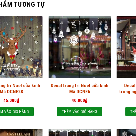
HẨM TƯƠNG TỰ
ang trí Noel cửa kính
Decal trang trí Noel cửa kính
Decal
Mã DCNE28
Mã DCNE6
trong n
45.000
₫
40.000
₫
M VÀO GIỎ HÀNG
THÊM VÀO GIỎ HÀNG
TH