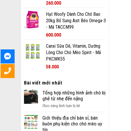
260.000
Hạt Woofy Dành Cho Chó Bao
20kg Bổ Sung Axit Béo Omega-3
- Mã TACCM99
600.000
Canxi Sữa Dê, Vitamin, Dưỡng
Lông Cho Chó Mèo Spirit - Mã
PKCMK55
58.000
Bài viết mới nhất
Tổng hợp những hình ảnh chó bị
ghẻ từ nhẹ đến nặng
ở
Chức năng bình luận bị tắt
Tổng
hợp
Giới thiệu địa chỉ bán sỉ, bán
những
buôn phụ kiện cho chó mèo uy
hình
tín