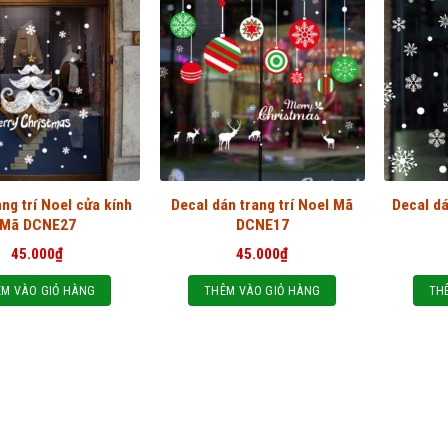
ang trí Noel cửa kính
Decal dán trang trí Noel Mã
Decal dá
Mã DCNE27
DCNE17
45.000
₫
45.000
₫
M VÀO GIỎ HÀNG
THÊM VÀO GIỎ HÀNG
TH