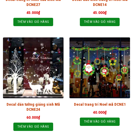
DCNE27
DCNE14
45.000
₫
45.000
₫
THÊM VÀO GIỎ HÀNG
THÊM VÀO GIỎ HÀNG
Decal dán tường giáng sinh Mã
Decal trang trí Noel mã DCNE1
DCNE24
40.000
₫
60.000
₫
THÊM VÀO GIỎ HÀNG
THÊM VÀO GIỎ HÀNG