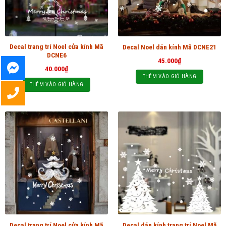
Decal trang trí Noel cửa kính Mã
Decal Noel dán kính Mã DCNE21
DCNE6
45.000
₫
40.000
₫
THÊM VÀO GIỎ HÀNG
THÊM VÀO GIỎ HÀNG
Decal trang trí Noel cửa kính Mã
Decal dán kính trang trí Noel Mã