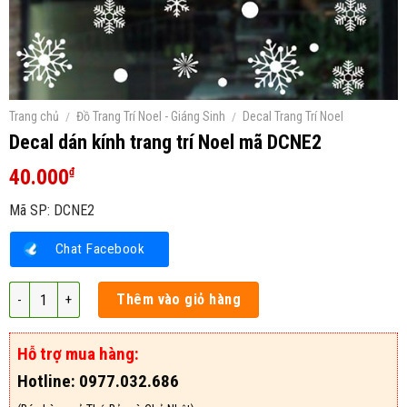
Trang chủ
/
Đồ Trang Trí Noel - Giáng Sinh
/
Decal Trang Trí Noel
Decal dán kính trang trí Noel mã DCNE2
40.000
₫
Mã SP:
DCNE2
Chat Facebook
Decal dán kính trang trí Noel mã DCNE2 số lượng
Thêm vào giỏ hàng
Hỗ trợ mua hàng:
Hotline: 0977.032.686