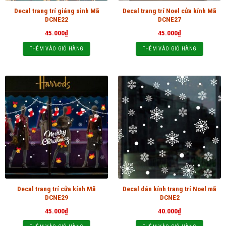
Decal trang trí giáng sinh Mã
Decal trang trí Noel cửa kính Mã
DCNE22
DCNE27
45.000
₫
45.000
₫
THÊM VÀO GIỎ HÀNG
THÊM VÀO GIỎ HÀNG
Decal trang trí cửa kính Mã
Decal dán kính trang trí Noel mã
DCNE29
DCNE2
45.000
₫
40.000
₫