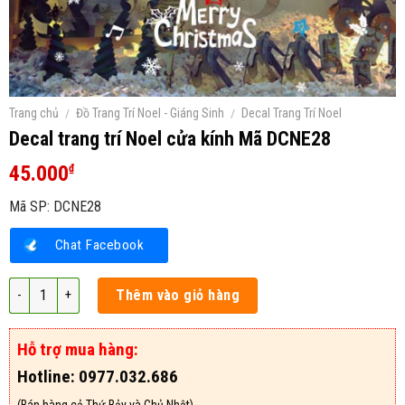
Trang chủ
/
Đồ Trang Trí Noel - Giáng Sinh
/
Decal Trang Trí Noel
Decal trang trí Noel cửa kính Mã DCNE28
45.000
₫
Mã SP:
DCNE28
Chat Facebook
Decal trang trí Noel cửa kính Mã DCNE28 số lượng
Thêm vào giỏ hàng
Hỗ trợ mua hàng:
Hotline: 0977.032.686
(Bán hàng cả Thứ Bảy và Chủ Nhật)