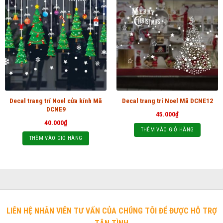
Decal trang trí Noel cửa kính Mã
Decal trang trí Noel Mã DCNE12
DCNE9
45.000
₫
40.000
₫
THÊM VÀO GIỎ HÀNG
THÊM VÀO GIỎ HÀNG
LIÊN HỆ NHÂN VIÊN TƯ VẤN CỦA CHÚNG TÔI ĐỂ ĐƯỢC HỖ TRỢ