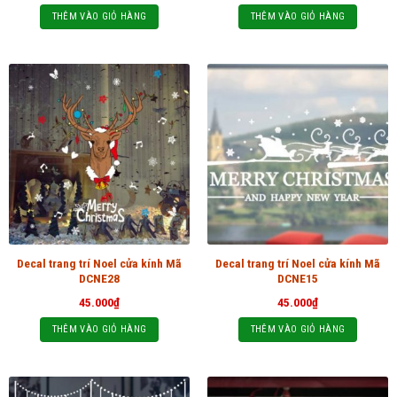
THÊM VÀO GIỎ HÀNG
THÊM VÀO GIỎ HÀNG
Decal trang trí Noel cửa kính Mã
Decal trang trí Noel cửa kính Mã
DCNE28
DCNE15
45.000
₫
45.000
₫
THÊM VÀO GIỎ HÀNG
THÊM VÀO GIỎ HÀNG