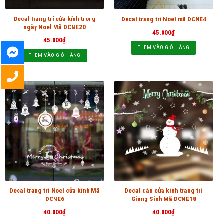
Decal trang trí cửa kính trong
Decal trang trí Noel mã DCNE4
ngày Noel Mã DCNE20
45.000
₫
45.000
₫
THÊM VÀO GIỎ HÀNG
THÊM VÀO GIỎ HÀNG
Decal trang trí Noel cửa kính Mã
Decal dán cửa kinh trang trí
DCNE6
Giang Sinh Mã DCNE18
40.000
₫
40.000
₫