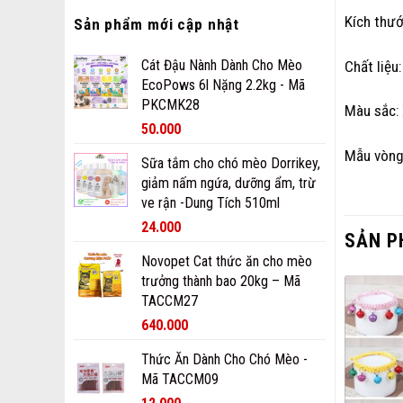
Kích thư
Sản phẩm mới cập nhật
Cát Đậu Nành Dành Cho Mèo
Chất liệu
EcoPows 6l Nặng 2.2kg - Mã
PKCMK28
Màu sắc: 
50.000
Mẫu vòng
Sữa tắm cho chó mèo Dorrikey,
giảm nấm ngứa, dưỡng ẩm, trừ
ve rận -Dung Tích 510ml
24.000
SẢN P
Novopet Cat thức ăn cho mèo
trưởng thành bao 20kg – Mã
TACCM27
640.000
Thức Ăn Dành Cho Chó Mèo -
Mã TACCM09