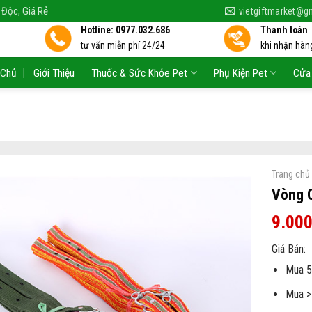
 Độc, Giá Rẻ
vietgiftmarket@g
Hotline: 0977.032.686
Thanh toán
tư vấn miễn phí 24/24
khi nhận hàng
 Chủ
Giới Thiệu
Thuốc & Sức Khỏe Pet
Phụ Kiện Pet
Cửa
Trang chủ
Vòng 
9.00
Giá Bán:
Mua 5
Mua >