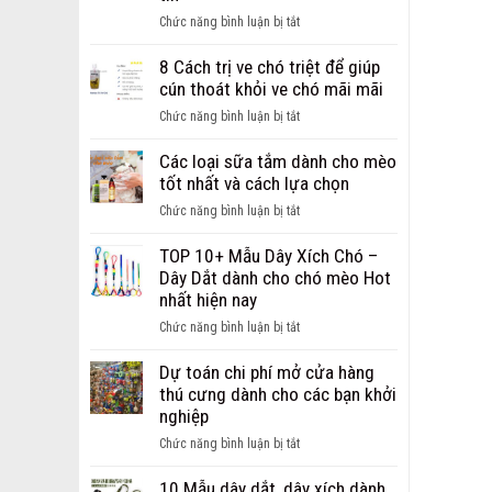
ảnh
ở
Chức năng bình luận bị tắt
chó
Giới
bị
thiệu
8 Cách trị ve chó triệt để giúp
ghẻ
địa
cún thoát khỏi ve chó mãi mãi
từ
chỉ
nhẹ
ở
Chức năng bình luận bị tắt
bán
đến
8
sỉ,
nặng
Cách
Các loại sữa tắm dành cho mèo
bán
trị
tốt nhất và cách lựa chọn
buôn
ve
phụ
ở
Chức năng bình luận bị tắt
chó
kiện
Các
triệt
cho
loại
TOP 10+ Mẫu Dây Xích Chó –
để
chó
sữa
Dây Dắt dành cho chó mèo Hot
giúp
mèo
tắm
nhất hiện nay
cún
uy
dành
thoát
ở
Chức năng bình luận bị tắt
tín
cho
khỏi
TOP
mèo
ve
10+
Dự toán chi phí mở cửa hàng
tốt
chó
Mẫu
thú cưng dành cho các bạn khởi
nhất
mãi
Dây
nghiệp
và
mãi
Xích
cách
ở
Chức năng bình luận bị tắt
Chó
lựa
Dự
–
chọn
toán
10 Mẫu dây dắt, dây xích dành