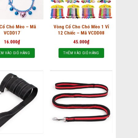
Cổ Chó Mèo – Mã
Vòng Cổ Cho Chó Mèo 1 Vỉ
VCDD17
12 Chiếc – Mã VCDD08
16.000
₫
45.000
₫
ÊM VÀO GIỎ HÀNG
THÊM VÀO GIỎ HÀNG