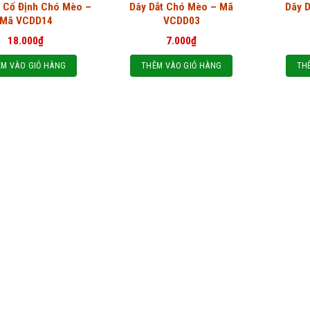
h Cố Định Chó Mèo –
Dây Dắt Chó Mèo – Mã
Dây 
Mã VCDD14
VCDD03
18.000
₫
7.000
₫
M VÀO GIỎ HÀNG
THÊM VÀO GIỎ HÀNG
TH