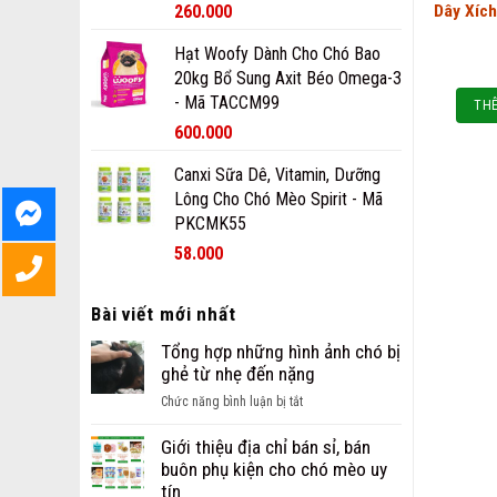
260.000
Dây Xíc
Hạt Woofy Dành Cho Chó Bao
20kg Bổ Sung Axit Béo Omega-3
- Mã TACCM99
THÊ
600.000
Canxi Sữa Dê, Vitamin, Dưỡng
Lông Cho Chó Mèo Spirit - Mã
PKCMK55
58.000
Bài viết mới nhất
Tổng hợp những hình ảnh chó bị
ghẻ từ nhẹ đến nặng
ở
Chức năng bình luận bị tắt
Tổng
hợp
Giới thiệu địa chỉ bán sỉ, bán
những
buôn phụ kiện cho chó mèo uy
hình
tín