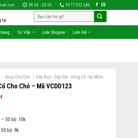
mail.com
08:00 - 20:00
0977.032.686
Tìm
 tại
kiếm:
 hàng
Tư Vấn
Link Shopee
Liên Hệ
/
/
Shop Cho Chó
Dây Xích - Dây Dắt - Vòng Cổ - Rọ Mõm
Cổ Cho Chó – Mã VCDD123
0
₫
 – 50 bộ: 10k
 50 bộ: 9k