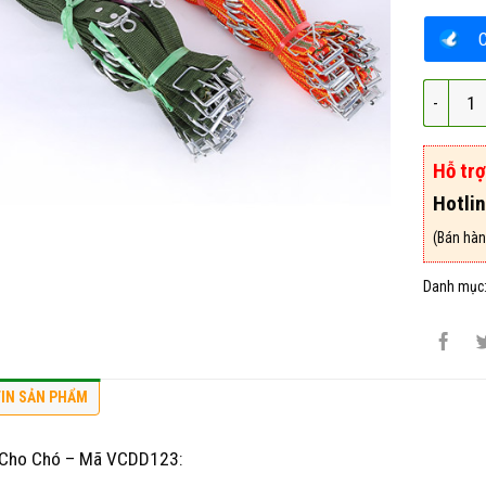
Vòng Cổ
Hỗ tr
Hotli
(Bán hàn
Danh mục
IN SẢN PHẨM
Cho Chó – Mã VCDD123: