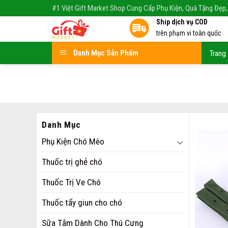
Skip
#1 Việt Gift Market Shop Cung Cấp Phụ Kiện, Quà Tặng Đẹp,
to
Ship dịch vụ COD
content
trên phạm vi toàn quốc
Danh Mục Sản Phẩm
Trang
Danh Mục
Phụ Kiện Chó Mèo
Thuốc trị ghẻ chó
Thuốc Trị Ve Chó
Thuốc tẩy giun cho chó
Sữa Tắm Dành Cho Thú Cưng