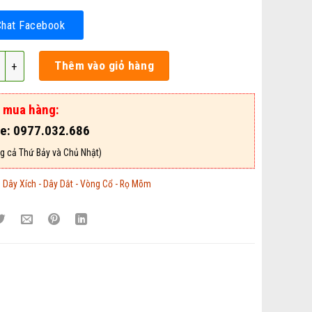
Chat Facebook
 Cho Chó - Mã VCDD123 số lượng
Thêm vào giỏ hàng
ợ mua hàng:
ne: 0977.032.686
g cả Thứ Bảy và Chủ Nhật)
:
Dây Xích - Dây Dắt - Vòng Cổ - Rọ Mõm