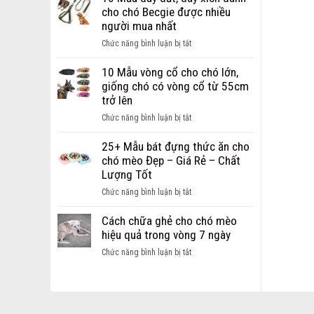
Dây
chi
cho chó Becgie được nhiều
Dắt
phí
người mua nhất
dành
mở
cho
ở
Chức năng bình luận bị tắt
cửa
chó
10
hàng
mèo
Mẫu
10 Mẫu vòng cổ cho chó lớn,
thú
Hot
dây
giống chó có vòng cổ từ 55cm
cưng
nhất
dắt,
trở lên
dành
hiện
dây
cho
ở
Chức năng bình luận bị tắt
nay
xích
các
10
dành
bạn
Mẫu
25+ Mẫu bát đựng thức ăn cho
cho
khởi
vòng
chó mèo Đẹp – Giá Rẻ – Chất
chó
nghiệp
cổ
Lượng Tốt
Becgie
cho
được
ở
Chức năng bình luận bị tắt
chó
nhiều
25+
lớn,
người
Mẫu
Cách chữa ghẻ cho chó mèo
giống
mua
bát
hiệu quả trong vòng 7 ngày
chó
nhất
đựng
có
ở
Chức năng bình luận bị tắt
thức
vòng
Cách
ăn
cổ
chữa
cho
từ
ghẻ
chó
55cm
cho
mèo