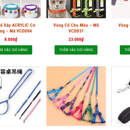
ổ Dây ACRYLIC Có
Vòng Cổ Cho Mèo – Mã
Vòng 
ng – Mã VCDD04
VCDD31
8.000
₫
23.000
₫
M VÀO GIỎ HÀNG
THÊM VÀO GIỎ HÀNG
TH