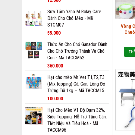
12.000
Sữa Tắm Yaho M Rolay Care
Dành Cho Chó Mèo - Mã
STCM07
Vòng C
Chuô
55.000
Thức Ăn Cho Chó Ganador Dành
Cho Chó Trưởng Thành Và Chó
THÊ
Con - Mã TACCM52
360.000
Hạt cho mèo Mr Vet T1,T2,T3
(Mix topping) Gà, Gan, Lòng Đỏ
Trứng Túi 1kg – Mã TACCM15
100.000
Hạt Cho Mèo V1 Độ Đạm 32%,
Siêu Topping, Hỗ Trợ Tăng Cân,
Tiết Niệu Và Tiêu Hoá - Mã
TACCM96