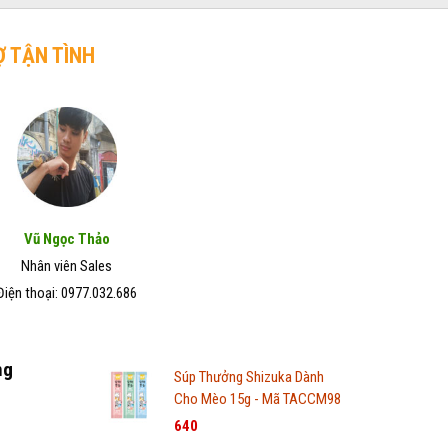
Ợ TẬN TÌNH
Vũ Ngọc Thảo
Nhân viên Sales
Điện thoại: 0977.032.686
ng
Súp Thưởng Shizuka Dành
Cho Mèo 15g - Mã TACCM98
640