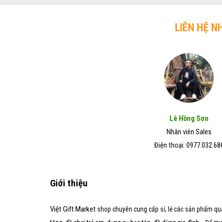
trở
chó
Đẹp
lên
mèo
–
hiệu
LIÊN HỆ N
Giá
quả
Rẻ
trong
–
vòng
Chất
7
Lượng
ngày
Tốt
Lê Hồng Sơn
Nhân viên Sales
Điện thoại: 0977.032.68
Giới thiệu
Việt Gift Market
shop chuyên cung cấp sỉ, lẻ các sản phẩm qu