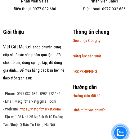
Nhân viên Sales
Nhân viên Sales
Điện thoại: 0977.032.686
Điện thoại: 0977.032.686
Giới thiệu
Thông tin chung
Giới thiệu Công ty
Việt Gift Market
shop chuyên cung
cấp sỉ, lẻ các sản phẩm quà tặng, đồ
Năng lực sản xuất
chơi trẻ em, dụng cụ học tập, đồ dùng
gia đình... Để mua hàng các bạn liên hệ
DROPSHIPPING
theo thông tin sau:
Hướng dẫn
- Phone: 0977.032.686 - 0982.772.142
Hướng dẫn đặt hàng
- Email:
vietgiftmarket@gmail.com
- Website:
https://vietgiftmarket.com/
Hình thức vận chuyển
- Địa chỉ: Số Nhà 25 Ngách 5/10 Đường
Tân Nhuệ, Q.Bắc Từ Liêm, Hà Nội