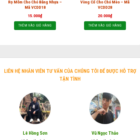
Rọ Mõm Cho Chó Bằng Nhựa –
Vòng Cổ Cho Chó Mèo – Mã
Mã VCDD18
VCDD28
15.000
₫
20.000
₫
THÊM VÀO GIỎ HÀNG
THÊM VÀO GIỎ HÀNG
LIÊN HỆ NHÂN VIÊN TƯ VẤN CỦA CHÚNG TÔI ĐỂ ĐƯỢC HỖ TRỢ
TẬN TÌNH
Lê Hồng Sơn
Vũ Ngọc Thảo