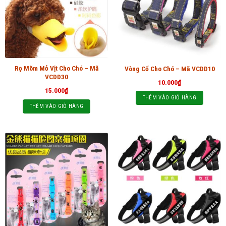
Rọ Mõm Mỏ Vịt Cho Chó – Mã
Vòng Cổ Cho Chó – Mã VCDD10
VCDD30
10.000
₫
15.000
₫
THÊM VÀO GIỎ HÀNG
THÊM VÀO GIỎ HÀNG