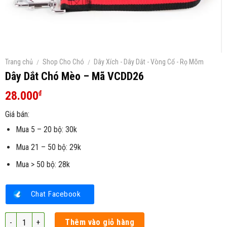
Trang chủ
/
Shop Cho Chó
/
Dây Xích - Dây Dắt - Vòng Cổ - Rọ Mõm
Dây Dắt Chó Mèo – Mã VCDD26
28.000
₫
Giá bán:
Mua 5 – 20 bộ: 30k
Mua 21 – 50 bộ: 29k
Mua > 50 bộ: 28k
Chat Facebook
Dây Dắt Chó Mèo - Mã VCDD26 số lượng
Thêm vào giỏ hàng