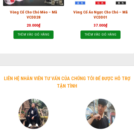
Vòng Cổ Cho Chó Mèo – Mã
Vòng Cổ Áo Ngực Cho Chó – Mã
VCDD28
VCDD01
20.000
₫
37.000
₫
THÊM VÀO GIỎ HÀNG
THÊM VÀO GIỎ HÀNG
LIÊN HỆ NHÂN VIÊN TƯ VẤN CỦA CHÚNG TÔI ĐỂ ĐƯỢC HỖ TRỢ
TẬN TÌNH