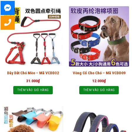
Dây Dắt Chó Mèo – Mã VCDD32
Vòng Cổ Cho Chó – Mã VCDD09
31.000
₫
12.000
₫
THÊM VÀO GIỎ HÀNG
THÊM VÀO GIỎ HÀNG