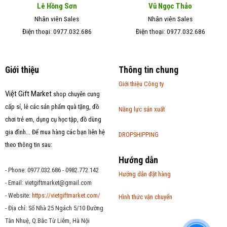
Lê Hồng Sơn
Vũ Ngọc Thảo
Nhân viên Sales
Nhân viên Sales
Điện thoại: 0977.032.686
Điện thoại: 0977.032.686
Giới thiệu
Thông tin chung
Giới thiệu Công ty
Việt Gift Market
shop chuyên cung
cấp sỉ, lẻ các sản phẩm quà tặng, đồ
Năng lực sản xuất
chơi trẻ em, dụng cụ học tập, đồ dùng
gia đình... Để mua hàng các bạn liên hệ
DROPSHIPPING
theo thông tin sau:
Hướng dẫn
- Phone: 0977.032.686 - 0982.772.142
Hướng dẫn đặt hàng
- Email:
vietgiftmarket@gmail.com
- Website:
https://vietgiftmarket.com/
Hình thức vận chuyển
- Địa chỉ: Số Nhà 25 Ngách 5/10 Đường
Tân Nhuệ, Q.Bắc Từ Liêm, Hà Nội