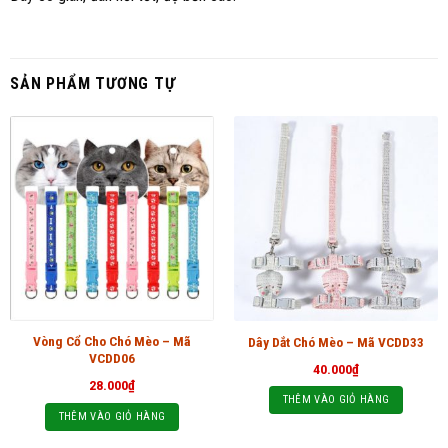
SẢN PHẨM TƯƠNG TỰ
Vòng Cổ Cho Chó Mèo – Mã
Dây Dắt Chó Mèo – Mã VCDD33
VCDD06
40.000
₫
28.000
₫
THÊM VÀO GIỎ HÀNG
THÊM VÀO GIỎ HÀNG