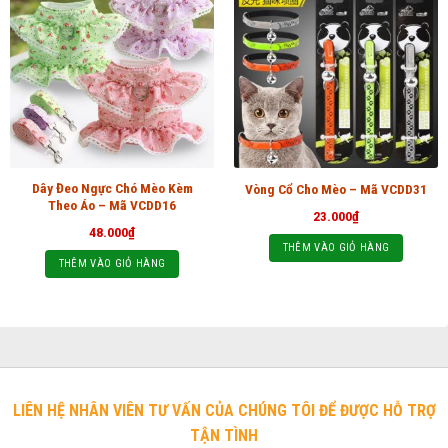
Dây Đeo Ngực Chó Mèo Kèm
Vòng Cổ Cho Mèo – Mã VCDD31
Theo Áo – Mã VCDD16
23.000
₫
48.000
₫
THÊM VÀO GIỎ HÀNG
THÊM VÀO GIỎ HÀNG
LIÊN HỆ NHÂN VIÊN TƯ VẤN CỦA CHÚNG TÔI ĐỂ ĐƯỢC HỖ TRỢ
TẬN TÌNH