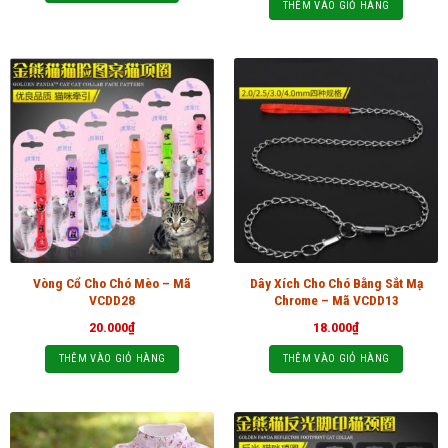
THÊM VÀO GIỎ HÀNG
Vòng Cổ Cho Chó Mèo – Mã
Dây Xích Cho Chó Bằng Sắt Mạ
VCDD28
Chrome – Mã VCDD13
20.000
₫
18.000
₫
THÊM VÀO GIỎ HÀNG
THÊM VÀO GIỎ HÀNG