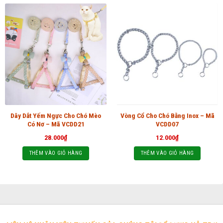
Dây Dắt Yếm Ngực Cho Chó Mèo
Vòng Cổ Cho Chó Bằng Inox – Mã
Có Nơ – Mã VCDD21
VCDD07
28.000
₫
12.000
₫
THÊM VÀO GIỎ HÀNG
THÊM VÀO GIỎ HÀNG