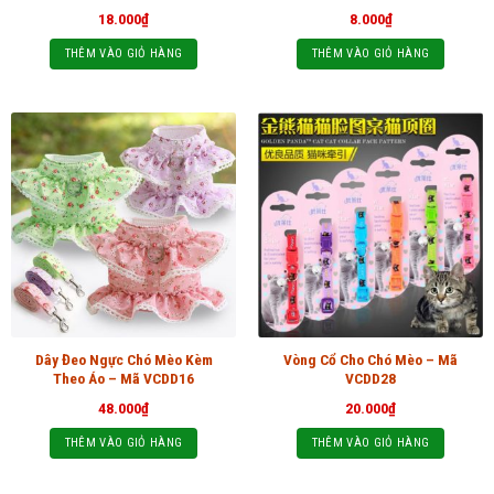
18.000
₫
8.000
₫
THÊM VÀO GIỎ HÀNG
THÊM VÀO GIỎ HÀNG
Dây Đeo Ngực Chó Mèo Kèm
Vòng Cổ Cho Chó Mèo – Mã
Theo Áo – Mã VCDD16
VCDD28
48.000
₫
20.000
₫
THÊM VÀO GIỎ HÀNG
THÊM VÀO GIỎ HÀNG