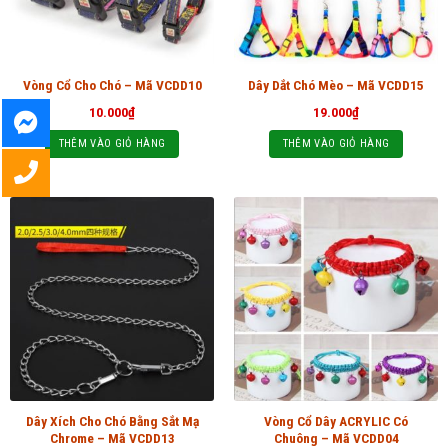
Vòng Cổ Cho Chó – Mã VCDD10
Dây Dắt Chó Mèo – Mã VCDD15
10.000
₫
19.000
₫
THÊM VÀO GIỎ HÀNG
THÊM VÀO GIỎ HÀNG
Dây Xích Cho Chó Bằng Sắt Mạ
Vòng Cổ Dây ACRYLIC Có
Chrome – Mã VCDD13
Chuông – Mã VCDD04