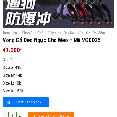
Trang chủ
/
Shop Cho Chó
/
Dây Xích - Dây Dắt - Vòng Cổ - Rọ Mõm
Vòng Cổ Đeo Ngực Chó Mèo – Mã VCDD25
41.000
₫
Giá bán:
Size S: 41k
Size M: 44k
Size L: 48k
Size XL: 52k
Chat Facebook
Vòng Cổ Đeo Ngực Chó Mèo - Mã VCDD25 số lượng
Thêm vào giỏ hàng