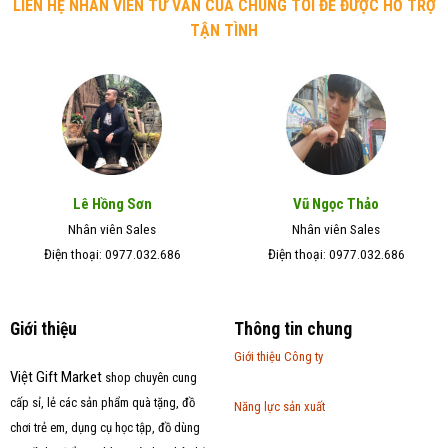
LIÊN HỆ NHÂN VIÊN TƯ VẤN CỦA CHÚNG TÔI ĐỂ ĐƯỢC HỖ TRỢ
TẬN TÌNH
Lê Hồng Sơn
Vũ Ngọc Thảo
Nhân viên Sales
Nhân viên Sales
Điện thoại: 0977.032.686
Điện thoại: 0977.032.686
Giới thiệu
Thông tin chung
Giới thiệu Công ty
Việt Gift Market
shop chuyên cung
cấp sỉ, lẻ các sản phẩm quà tặng, đồ
Năng lực sản xuất
chơi trẻ em, dụng cụ học tập, đồ dùng