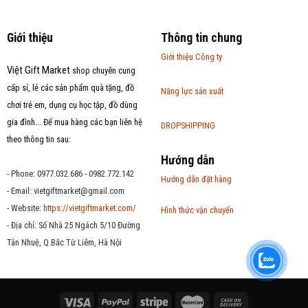
Giới thiệu
Thông tin chung
Giới thiệu Công ty
Việt Gift Market
shop chuyên cung
cấp sỉ, lẻ các sản phẩm quà tặng, đồ
Năng lực sản xuất
chơi trẻ em, dụng cụ học tập, đồ dùng
gia đình... Để mua hàng các bạn liên hệ
DROPSHIPPING
theo thông tin sau:
Hướng dẫn
- Phone: 0977.032.686 - 0982.772.142
Hướng dẫn đặt hàng
- Email:
vietgiftmarket@gmail.com
- Website:
https://vietgiftmarket.com/
Hình thức vận chuyển
- Địa chỉ: Số Nhà 25 Ngách 5/10 Đường
Tân Nhuệ, Q.Bắc Từ Liêm, Hà Nội