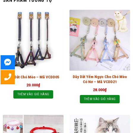
SẢN PHẨM TƯƠNG TỰ
Dây Dắt Yếm Ngực Cho Chó Mèo
Dây Dắt Chó Mèo – Mã VCDD05
Có Nơ – Mã VCDD21
20.000
₫
28.000
₫
THÊM VÀO GIỎ HÀNG
THÊM VÀO GIỎ HÀNG