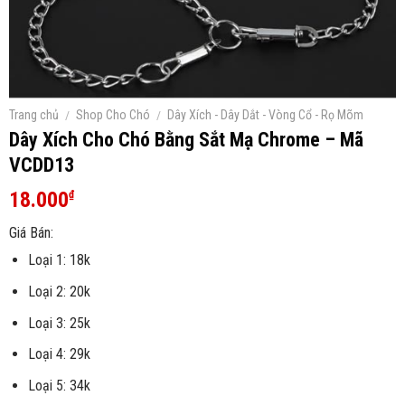
Trang chủ
/
Shop Cho Chó
/
Dây Xích - Dây Dắt - Vòng Cổ - Rọ Mõm
Dây Xích Cho Chó Bằng Sắt Mạ Chrome – Mã
VCDD13
18.000
₫
Giá Bán:
Loại 1: 18k
Loại 2: 20k
Loại 3: 25k
Loại 4: 29k
Loại 5: 34k