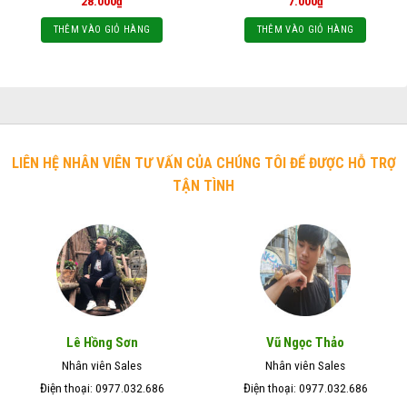
28.000
₫
7.000
₫
THÊM VÀO GIỎ HÀNG
THÊM VÀO GIỎ HÀNG
LIÊN HỆ NHÂN VIÊN TƯ VẤN CỦA CHÚNG TÔI ĐỂ ĐƯỢC HỖ TRỢ
TẬN TÌNH
Lê Hồng Sơn
Vũ Ngọc Thảo
Nhân viên Sales
Nhân viên Sales
Điện thoại: 0977.032.686
Điện thoại: 0977.032.686