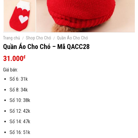
Trang chủ
/
Shop Cho Chó
/
Quần Áo Cho Chó
Quần Áo Cho Chó – Mã QACC28
31.000
₫
Giá bán:
Số 6: 31k
Số 8: 34k
Số 10: 38k
Số 12: 42k
Số 14: 47k
Số 16: 51k