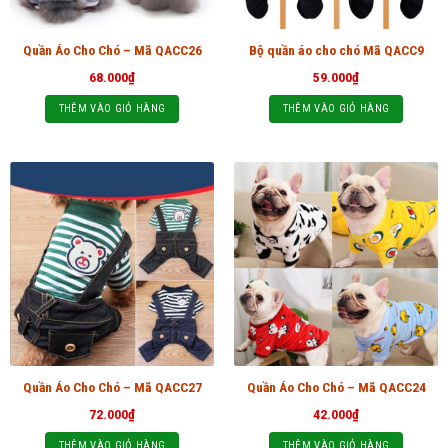
Quần Áo Cho Chó – Mã QACC26
Bộ quần áo cho chó Mã QACC9
68.000
₫
59.000
₫
THÊM VÀO GIỎ HÀNG
THÊM VÀO GIỎ HÀNG
Quần Áo Cho Chó – Mã QACC27
Quần Áo Cho Chó – Mã QACC24
72.000
₫
42.000
₫
THÊM VÀO GIỎ HÀNG
THÊM VÀO GIỎ HÀNG