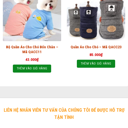
Bộ Quần Áo Cho Chó Bốn Chân –
Quần Áo Cho Chó – Mã QACC23
Mã QACC11
85.000
₫
43.000
₫
THÊM VÀO GIỎ HÀNG
THÊM VÀO GIỎ HÀNG
LIÊN HỆ NHÂN VIÊN TƯ VẤN CỦA CHÚNG TÔI ĐỂ ĐƯỢC HỖ TRỢ
TẬN TÌNH