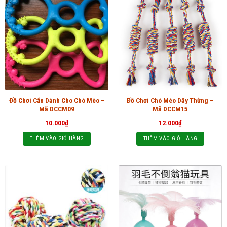
Đồ Chơi Cắn Dành Cho Chó Mèo –
Đồ Chơi Chó Mèo Dây Thừng –
Mã DCCM09
Mã DCCM15
10.000
₫
12.000
₫
THÊM VÀO GIỎ HÀNG
THÊM VÀO GIỎ HÀNG