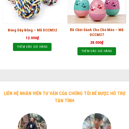
Đồ Chơi Dành Cho Chó Mèo – Mã
Bóng Dây Bông – Mã DCCM32
DCCM37
12.000
₫
28.000
₫
THÊM VÀO GIỎ HÀNG
THÊM VÀO GIỎ HÀNG
LIÊN HỆ NHÂN VIÊN TƯ VẤN CỦA CHÚNG TÔI ĐỂ ĐƯỢC HỖ TRỢ
TẬN TÌNH