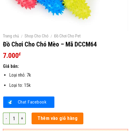
Trang chủ
/
Shop Cho Chó
/
Đồ Chơi Cho Pet
Đồ Chơi Cho Chó Mèo – Mã DCCM64
7.000
₫
Giá bán:
Loại nhỏ: 7k
Loại to: 15k
Chat Facebook
Đồ Chơi Cho Chó Mèo - Mã DCCM64 số lượng
Thêm vào giỏ hàng