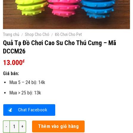
Trang chủ
/
Shop Cho Chó
/
Đồ Chơi Cho Pet
Quả Tạ Đồ Chơi Cao Su Cho Thú Cưng – Mã
DCCM26
13.000
₫
Giá bán:
Mua 5 – 24 bộ: 14k
Mua > 25 bộ: 13k
Chat Facebook
Quả Tạ Đồ Chơi Cao Su Cho Thú Cưng - Mã DCCM26 số lượng
Thêm vào giỏ hàng