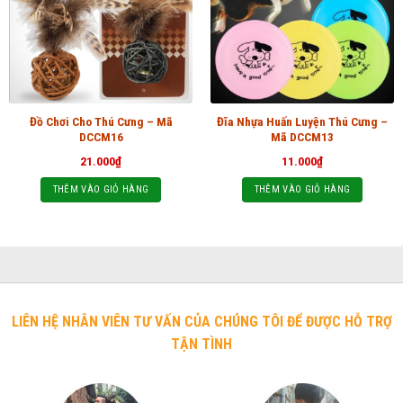
Đồ Chơi Cho Thú Cưng – Mã
Đĩa Nhựa Huấn Luyện Thú Cưng –
DCCM16
Mã DCCM13
21.000
₫
11.000
₫
THÊM VÀO GIỎ HÀNG
THÊM VÀO GIỎ HÀNG
LIÊN HỆ NHÂN VIÊN TƯ VẤN CỦA CHÚNG TÔI ĐỂ ĐƯỢC HỖ TRỢ
TẬN TÌNH