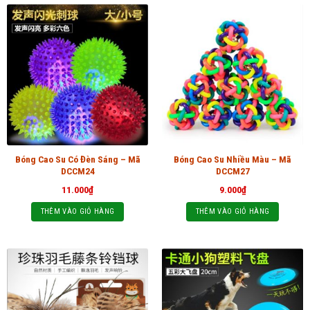
Bóng Cao Su Có Đèn Sáng – Mã
Bóng Cao Su Nhiều Màu – Mã
DCCM24
DCCM27
11.000
₫
9.000
₫
THÊM VÀO GIỎ HÀNG
THÊM VÀO GIỎ HÀNG