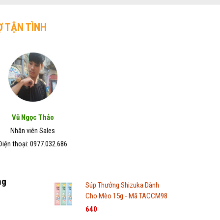
Ợ TẬN TÌNH
Vũ Ngọc Thảo
Nhân viên Sales
Điện thoại: 0977.032.686
ng
Súp Thưởng Shizuka Dành
Cho Mèo 15g - Mã TACCM98
640