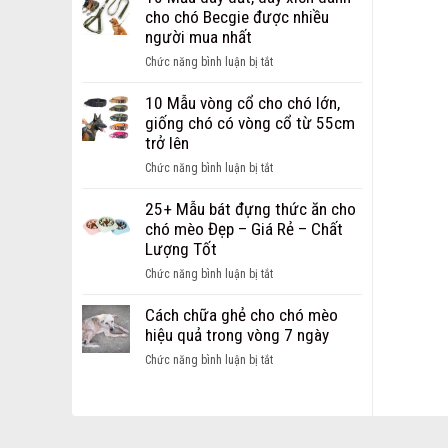
Dây
chi
cho chó Becgie được nhiều
Dắt
phí
người mua nhất
dành
mở
cho
ở
Chức năng bình luận bị tắt
cửa
chó
10
hàng
mèo
Mẫu
10 Mẫu vòng cổ cho chó lớn,
thú
Hot
dây
giống chó có vòng cổ từ 55cm
cưng
nhất
dắt,
trở lên
dành
hiện
dây
cho
ở
Chức năng bình luận bị tắt
nay
xích
các
10
dành
bạn
Mẫu
25+ Mẫu bát đựng thức ăn cho
cho
khởi
vòng
chó mèo Đẹp – Giá Rẻ – Chất
chó
nghiệp
cổ
Lượng Tốt
Becgie
cho
được
ở
Chức năng bình luận bị tắt
chó
nhiều
25+
lớn,
người
Mẫu
Cách chữa ghẻ cho chó mèo
giống
mua
bát
hiệu quả trong vòng 7 ngày
chó
nhất
đựng
có
ở
Chức năng bình luận bị tắt
thức
vòng
Cách
ăn
cổ
chữa
cho
từ
ghẻ
chó
55cm
cho
mèo