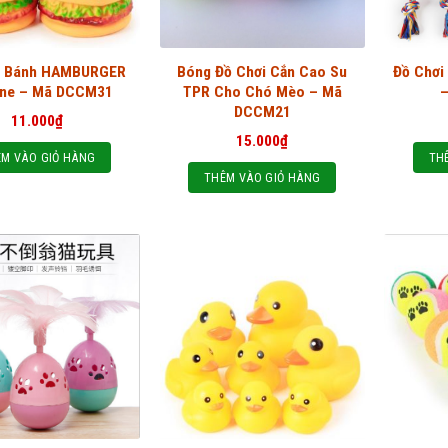
i Bánh HAMBURGER
Bóng Đồ Chơi Cắn Cao Su
Đồ Chơi
one – Mã DCCM31
TPR Cho Chó Mèo – Mã
DCCM21
11.000
₫
15.000
₫
M VÀO GIỎ HÀNG
TH
THÊM VÀO GIỎ HÀNG