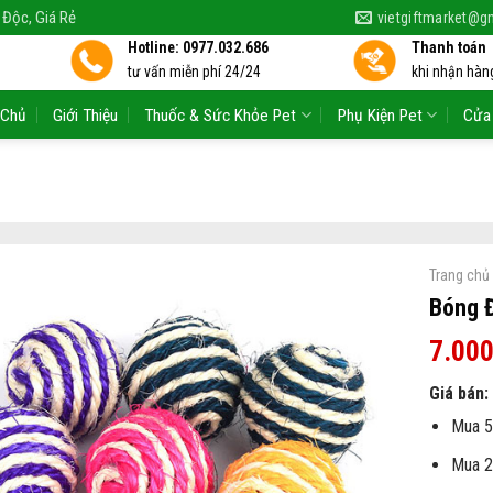
 Độc, Giá Rẻ
vietgiftmarket@g
Hotline: 0977.032.686
Thanh toán
tư vấn miễn phí 24/24
khi nhận hàng
 Chủ
Giới Thiệu
Thuốc & Sức Khỏe Pet
Phụ Kiện Pet
Cửa
Trang chủ
Bóng 
7.00
Giá bán:
Mua 5
Mua 2