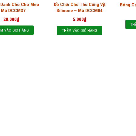
 Dành Cho Chó Mèo
Đồ Chơi Cho Thú Cưng Vịt
Bóng C
 Mã DCCM37
Silicone – Mã DCCM04
28.000
₫
5.000
₫
TH
M VÀO GIỎ HÀNG
THÊM VÀO GIỎ HÀNG