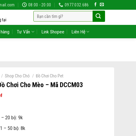
mail.com
08:00 - 20:00
0977.032.686
Tìm
 tại
kiếm:
 hàng
Tư Vấn
Link Shopee
Liên Hệ
/
/
Shop Cho Chó
Đồ Chơi Cho Pet
Đồ Chơi Cho Mèo – Mã DCCM03
0
₫
 – 20 bộ: 9k
1 – 50 bộ: 8k