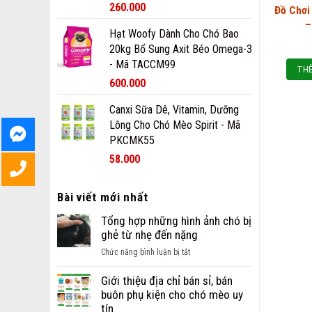
260.000
Đồ Chơi
–
Hạt Woofy Dành Cho Chó Bao
20kg Bổ Sung Axit Béo Omega-3
- Mã TACCM99
THÊ
600.000
Canxi Sữa Dê, Vitamin, Dưỡng
Lông Cho Chó Mèo Spirit - Mã
PKCMK55
58.000
Bài viết mới nhất
Tổng hợp những hình ảnh chó bị
ghẻ từ nhẹ đến nặng
ở
Chức năng bình luận bị tắt
Tổng
hợp
Giới thiệu địa chỉ bán sỉ, bán
những
buôn phụ kiện cho chó mèo uy
hình
tín