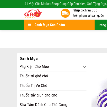
Skip
#1 Việt Gift Market Shop Cung Cấp Phụ Kiện, Quà Tặng Đẹp,
to
Ship dịch vụ COD
content
trên phạm vi toàn quốc
Danh Mục Sản Phẩm
Trang
Danh Mục
Phụ Kiện Chó Mèo
Thuốc trị ghẻ chó
Thuốc Trị Ve Chó
Thuốc tẩy giun cho chó
Sữa Tắm Dành Cho Thú Cưng