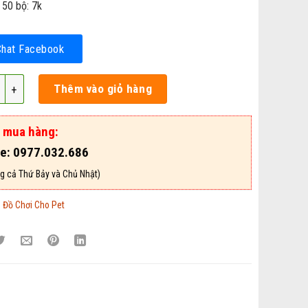
 50 bộ: 7k
Chat Facebook
 Chơi Cho Mèo - Mã DCCM03 số lượng
Thêm vào giỏ hàng
ợ mua hàng:
ne: 0977.032.686
g cả Thứ Bảy và Chủ Nhật)
:
Đồ Chơi Cho Pet