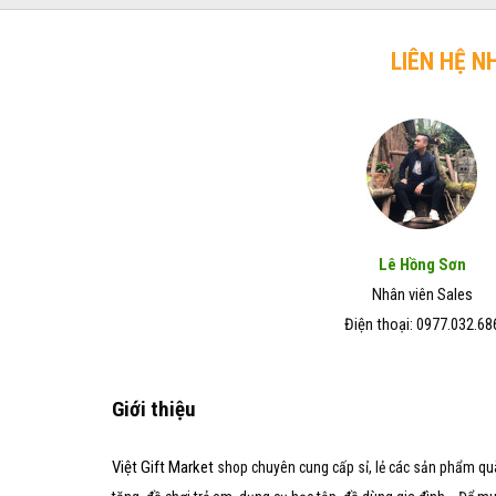
trở
chó
Đẹp
lên
mèo
–
hiệu
LIÊN HỆ N
Giá
quả
Rẻ
trong
–
vòng
Chất
7
Lượng
ngày
Tốt
Lê Hồng Sơn
Nhân viên Sales
Điện thoại: 0977.032.68
Giới thiệu
Việt Gift Market
shop chuyên cung cấp sỉ, lẻ các sản phẩm qu