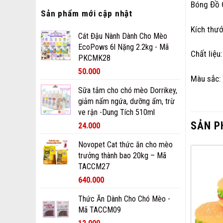
Bóng Đồ 
Sản phẩm mới cập nhật
Kích thư
Cát Đậu Nành Dành Cho Mèo
EcoPows 6l Nặng 2.2kg - Mã
Chất liệu
PKCMK28
50.000
Màu sắc: 
Sữa tắm cho chó mèo Dorrikey,
giảm nấm ngứa, dưỡng ẩm, trừ
ve rận -Dung Tích 510ml
SẢN P
24.000
Novopet Cat thức ăn cho mèo
trưởng thành bao 20kg – Mã
TACCM27
640.000
Thức Ăn Dành Cho Chó Mèo -
Mã TACCM09