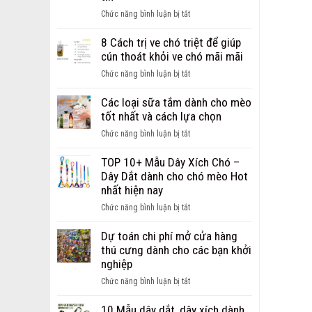
ảnh
ở
Chức năng bình luận bị tắt
chó
Giới
bị
thiệu
8 Cách trị ve chó triệt để giúp
ghẻ
địa
cún thoát khỏi ve chó mãi mãi
từ
chỉ
nhẹ
ở
Chức năng bình luận bị tắt
bán
đến
8
sỉ,
nặng
Cách
Các loại sữa tắm dành cho mèo
bán
trị
tốt nhất và cách lựa chọn
buôn
ve
phụ
ở
Chức năng bình luận bị tắt
chó
kiện
Các
triệt
cho
loại
TOP 10+ Mẫu Dây Xích Chó –
để
chó
sữa
Dây Dắt dành cho chó mèo Hot
giúp
mèo
tắm
nhất hiện nay
cún
uy
dành
thoát
ở
Chức năng bình luận bị tắt
tín
cho
khỏi
TOP
mèo
ve
10+
Dự toán chi phí mở cửa hàng
tốt
chó
Mẫu
thú cưng dành cho các bạn khởi
nhất
mãi
Dây
nghiệp
và
mãi
Xích
cách
ở
Chức năng bình luận bị tắt
Chó
lựa
Dự
–
chọn
toán
10 Mẫu dây dắt, dây xích dành