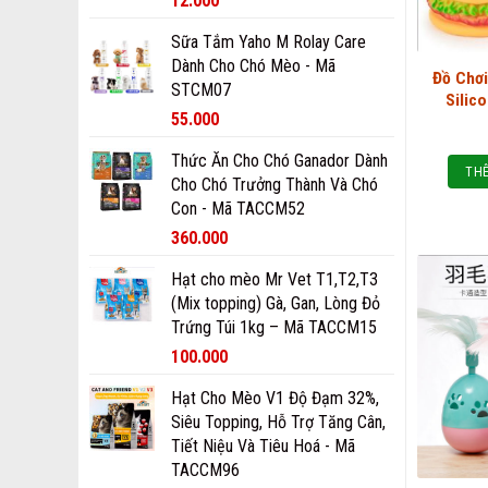
12.000
Sữa Tắm Yaho M Rolay Care
Dành Cho Chó Mèo - Mã
Đồ Chơ
STCM07
Silic
55.000
Thức Ăn Cho Chó Ganador Dành
THÊ
Cho Chó Trưởng Thành Và Chó
Con - Mã TACCM52
360.000
Hạt cho mèo Mr Vet T1,T2,T3
(Mix topping) Gà, Gan, Lòng Đỏ
Trứng Túi 1kg – Mã TACCM15
100.000
Hạt Cho Mèo V1 Độ Đạm 32%,
Siêu Topping, Hỗ Trợ Tăng Cân,
Tiết Niệu Và Tiêu Hoá - Mã
TACCM96