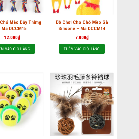
 Chó Mèo Dây Thừng
Đồ Chơi Cho Chó Mèo Gà
– Mã DCCM15
Silicone – Mã DCCM14
12.000
₫
7.000
₫
ÊM VÀO GIỎ HÀNG
THÊM VÀO GIỎ HÀNG