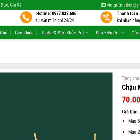
 Độc, Giá Rẻ
vietgiftmarket@g
Hotline: 0977.032.686
Thanh toán
tư vấn miễn phí 24/24
khi nhận hàng
 Chủ
Giới Thiệu
Thuốc & Sức Khỏe Pet
Phụ Kiện Pet
Cửa
Trang chủ
Chậu 
70.0
Giá bán:
Mua 5
Mua 2