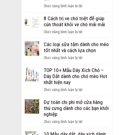
ảnh
ở
Chức năng bình luận bị tắt
chó
Giới
bị
thiệu
8 Cách trị ve chó triệt để giúp
ghẻ
địa
cún thoát khỏi ve chó mãi mãi
từ
chỉ
nhẹ
ở
Chức năng bình luận bị tắt
bán
đến
8
sỉ,
nặng
Cách
Các loại sữa tắm dành cho mèo
bán
trị
tốt nhất và cách lựa chọn
buôn
ve
phụ
ở
Chức năng bình luận bị tắt
chó
kiện
Các
triệt
cho
loại
TOP 10+ Mẫu Dây Xích Chó –
để
chó
sữa
Dây Dắt dành cho chó mèo Hot
giúp
mèo
tắm
nhất hiện nay
cún
uy
dành
thoát
ở
Chức năng bình luận bị tắt
tín
cho
khỏi
TOP
mèo
ve
10+
Dự toán chi phí mở cửa hàng
tốt
chó
Mẫu
thú cưng dành cho các bạn khởi
nhất
mãi
Dây
nghiệp
và
mãi
Xích
cách
ở
Chức năng bình luận bị tắt
Chó
lựa
Dự
–
chọn
toán
10 Mẫu dây dắt, dây xích dành