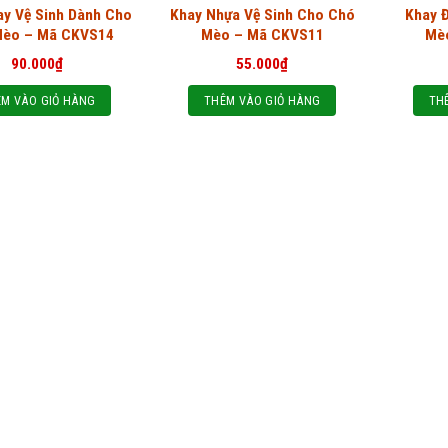
ay Vệ Sinh Dành Cho
Khay Nhựa Vệ Sinh Cho Chó
Khay Đ
Mèo – Mã CKVS14
Mèo – Mã CKVS11
Mè
90.000
₫
55.000
₫
M VÀO GIỎ HÀNG
THÊM VÀO GIỎ HÀNG
TH