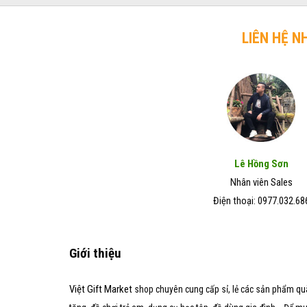
trở
chó
Đẹp
lên
mèo
–
hiệu
LIÊN HỆ N
Giá
quả
Rẻ
trong
–
vòng
Chất
7
Lượng
ngày
Tốt
Lê Hồng Sơn
Nhân viên Sales
Điện thoại: 0977.032.68
Giới thiệu
Việt Gift Market
shop chuyên cung cấp sỉ, lẻ các sản phẩm qu