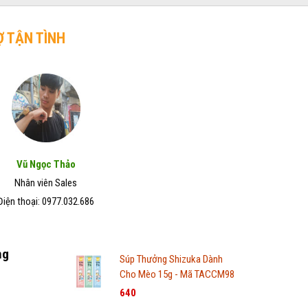
Ợ TẬN TÌNH
Vũ Ngọc Thảo
Nhân viên Sales
Điện thoại: 0977.032.686
ng
Súp Thưởng Shizuka Dành
Cho Mèo 15g - Mã TACCM98
640