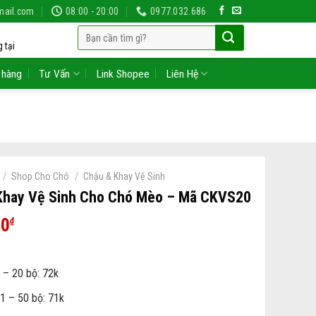
mail.com
08:00 - 20:00
0977.032.686
Tìm
 tại
kiếm:
 hàng
Tư Vấn
Link Shopee
Liên Hệ
/
/
Shop Cho Chó
Chậu & Khay Vệ Sinh
Khay Vệ Sinh Cho Chó Mèo – Mã CKVS20
00
₫
 – 20 bộ: 72k
1 – 50 bộ: 71k