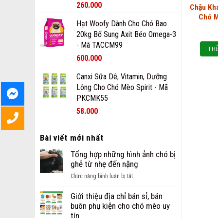
260.000
Chậu Kh
Chó 
Hạt Woofy Dành Cho Chó Bao
20kg Bổ Sung Axit Béo Omega-3
- Mã TACCM99
THÊ
600.000
Canxi Sữa Dê, Vitamin, Dưỡng
Lông Cho Chó Mèo Spirit - Mã
PKCMK55
58.000
Bài viết mới nhất
Tổng hợp những hình ảnh chó bị
ghẻ từ nhẹ đến nặng
ở
Chức năng bình luận bị tắt
Tổng
hợp
Giới thiệu địa chỉ bán sỉ, bán
những
buôn phụ kiện cho chó mèo uy
hình
tín