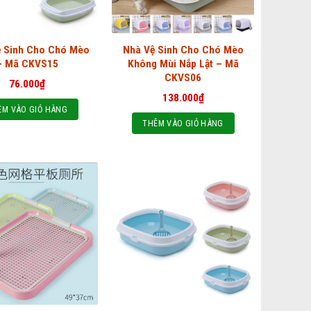
ệ Sinh Cho Chó Mèo
Nhà Vệ Sinh Cho Chó Mèo
– Mã CKVS15
Không Mùi Nắp Lật – Mã
CKVS06
76.000
₫
138.000
₫
ÊM VÀO GIỎ HÀNG
THÊM VÀO GIỎ HÀNG