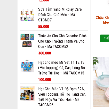
12.000
Sữa Tắm Yaho M Rolay Care
Dành Cho Chó Mèo - Mã
Chậu Kh
STCM07
Mè
55.000
Thức Ăn Cho Chó Ganador Dành
THÊ
Cho Chó Trưởng Thành Và Chó
Con - Mã TACCM52
360.000
Hạt cho mèo Mr Vet T1,T2,T3
(Mix topping) Gà, Gan, Lòng Đỏ
Trứng Túi 1kg – Mã TACCM15
100.000
Hạt Cho Mèo V1 Độ Đạm 32%,
Siêu Topping, Hỗ Trợ Tăng Cân,
Tiết Niệu Và Tiêu Hoá - Mã
TACCM96