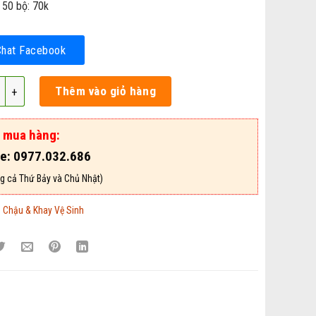
 50 bộ: 70k
Chat Facebook
y Vệ Sinh Cho Chó Mèo – Mã CKVS20 số lượng
Thêm vào giỏ hàng
ợ mua hàng:
ne: 0977.032.686
g cả Thứ Bảy và Chủ Nhật)
:
Chậu & Khay Vệ Sinh