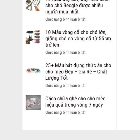
Dây
chi
cho chó Becgie được nhiều
Dắt
phí
người mua nhất
dành
mở
cho
ở
Chức năng bình luận bị tắt
cửa
chó
10
hàng
mèo
Mẫu
10 Mẫu vòng cổ cho chó lớn,
thú
Hot
dây
giống chó có vòng cổ từ 55cm
cưng
nhất
dắt,
trở lên
dành
hiện
dây
cho
ở
Chức năng bình luận bị tắt
nay
xích
các
10
dành
bạn
Mẫu
25+ Mẫu bát đựng thức ăn cho
cho
khởi
vòng
chó mèo Đẹp – Giá Rẻ – Chất
chó
nghiệp
cổ
Lượng Tốt
Becgie
cho
được
ở
Chức năng bình luận bị tắt
chó
nhiều
25+
lớn,
người
Mẫu
Cách chữa ghẻ cho chó mèo
giống
mua
bát
hiệu quả trong vòng 7 ngày
chó
nhất
đựng
có
ở
Chức năng bình luận bị tắt
thức
vòng
Cách
ăn
cổ
chữa
cho
từ
ghẻ
chó
55cm
cho
mèo