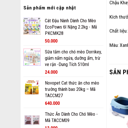
Chậu Kha
Sản phẩm mới cập nhật
Kích thư
Cát Đậu Nành Dành Cho Mèo
EcoPows 6l Nặng 2.2kg - Mã
Chất liệu
PKCMK28
50.000
Màu: Xanh
Sữa tắm cho chó mèo Dorrikey,
giảm nấm ngứa, dưỡng ẩm, trừ
ve rận -Dung Tích 510ml
SẢN P
24.000
Novopet Cat thức ăn cho mèo
trưởng thành bao 20kg – Mã
TACCM27
640.000
Thức Ăn Dành Cho Chó Mèo -
Mã TACCM09