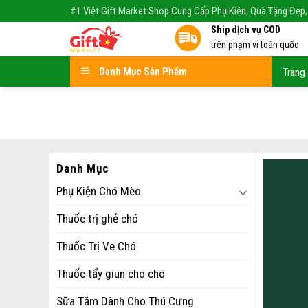
Skip
#1 Việt Gift Market Shop Cung Cấp Phụ Kiện, Quà Tặng Đẹp,
to
Ship dịch vụ COD
content
trên phạm vi toàn quốc
Danh Mục Sản Phẩm
Trang
Danh Mục
Phụ Kiện Chó Mèo
Thuốc trị ghẻ chó
Thuốc Trị Ve Chó
Thuốc tẩy giun cho chó
Sữa Tắm Dành Cho Thú Cưng