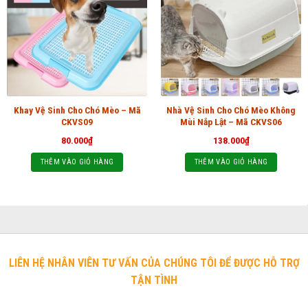
Khay Vệ Sinh Cho Chó Mèo – Mã
Nhà Vệ Sinh Cho Chó Mèo Không
CKVS09
Mùi Nắp Lật – Mã CKVS06
80.000
₫
138.000
₫
THÊM VÀO GIỎ HÀNG
THÊM VÀO GIỎ HÀNG
LIÊN HỆ NHÂN VIÊN TƯ VẤN CỦA CHÚNG TÔI ĐỂ ĐƯỢC HỖ TRỢ
TẬN TÌNH