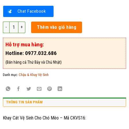
Chat Facebook
Khay Cát Vệ Sinh Cho Chó Mèo - Mã CKVS16 số lượng
Thêm vào giỏ hàng
Hỗ trợ mua hàng:
Hotline: 0977.032.686
(Bán hàng cả Thứ Bảy và Chủ Nhật)
Danh mục:
Chậu & Khay Vệ Sinh
THÔNG TIN SẢN PHẨM
Khay Cát Vệ Sinh Cho Chó Mèo – Mã CKVS16: