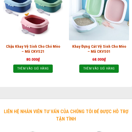
Chậu Khay Vệ Sinh Cho Chó Mèo
Khay Đựng Cát Vệ Sinh Cho Mèo
– Mã CKVS21
– Mã CKVS01
80.000
₫
68.000
₫
THÊM VÀO GIỎ HÀNG
THÊM VÀO GIỎ HÀNG
LIÊN HỆ NHÂN VIÊN TƯ VẤN CỦA CHÚNG TÔI ĐỂ ĐƯỢC HỖ TRỢ
TẬN TÌNH