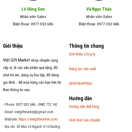
Lê Hồng Sơn
Vũ Ngọc Thảo
Nhân viên Sales
Nhân viên Sales
Điện thoại: 0977.032.686
Điện thoại: 0977.032.686
Giới thiệu
Thông tin chung
Giới thiệu Công ty
Việt Gift Market
shop chuyên cung
cấp sỉ, lẻ các sản phẩm quà tặng, đồ
Năng lực sản xuất
chơi trẻ em, dụng cụ học tập, đồ dùng
gia đình... Để mua hàng các bạn liên hệ
DROPSHIPPING
theo thông tin sau:
Hướng dẫn
- Phone: 0977.032.686 - 0982.772.142
Hướng dẫn đặt hàng
- Email:
vietgiftmarket@gmail.com
- Website:
https://vietgiftmarket.com/
Hình thức vận chuyển
- Địa chỉ: Số Nhà 25 Ngách 5/10 Đường