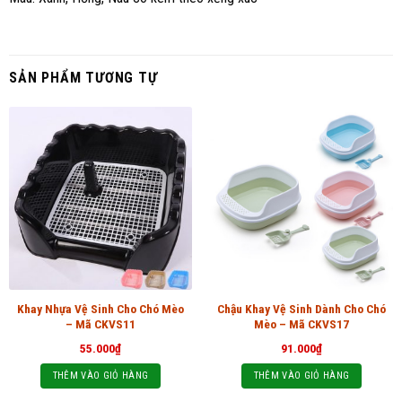
SẢN PHẨM TƯƠNG TỰ
Khay Nhựa Vệ Sinh Cho Chó Mèo
Chậu Khay Vệ Sinh Dành Cho Chó
– Mã CKVS11
Mèo – Mã CKVS17
55.000
₫
91.000
₫
THÊM VÀO GIỎ HÀNG
THÊM VÀO GIỎ HÀNG