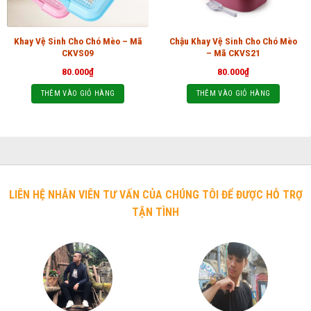
Khay Vệ Sinh Cho Chó Mèo – Mã
Chậu Khay Vệ Sinh Cho Chó Mèo
CKVS09
– Mã CKVS21
80.000
₫
80.000
₫
THÊM VÀO GIỎ HÀNG
THÊM VÀO GIỎ HÀNG
LIÊN HỆ NHÂN VIÊN TƯ VẤN CỦA CHÚNG TÔI ĐỂ ĐƯỢC HỖ TRỢ
TẬN TÌNH