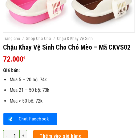
Trang chủ
/
Shop Cho Chó
/
Chậu & Khay Vệ Sinh
Chậu Khay Vệ Sinh Cho Chó Mèo – Mã CKVS02
72.000
₫
Giá bán:
Mua 5 – 20 bộ: 74k
Mua 21 – 50 bộ: 73k
Mua > 50 bộ: 72k
Chat Facebook
Chậu Khay Vệ Sinh Cho Chó Mèo – Mã CKVS02 số lượng
Thêm vào giỏ hàng