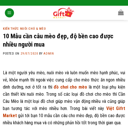
Skip
to
content
KIẾN THỨC NUÔI CHÓ & MÈO
10 Mẫu cần câu mèo đẹp, độ bền cao được
nhiều người mua
POSTED ON
29/07/2020
BY
ADMIN
Là một người yêu mèo, nuôi mèo và luôn muốn mèo hạnh phúc, vui
vẻ, khỏe mạnh thì ngoài việc cung cấp cho mèo thức ăn ngon nhiều
dinh dưỡng, nơi ở tốt ra thì
đồ chơi cho mèo
là một loại phụ kiện
cần thiết khi nuôi mèo. Trong số các loại đồ chơi cho mèo thì Cần
Câu Mèo là một loại đồ chơi giúp mèo vận động nhiều và cũng giúp
bạn tương tác với mèo nhiều hơn. Trong bài viết này
Việt Gifrt
Market
gửi tới bạn 10 mẫu cần câu cho mèo đẹp, độ bền cao được
nhiều khách hàng mua và có những phản hồi tốt trong thời gian qua.