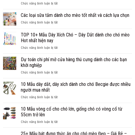
ở
Chức năng bình luận bị tắt
bán
nhẹ
8
sỉ,
đến
Cách
Các loại sữa tắm dành cho mèo tốt nhất và cách lựa chọn
bán
nặng
trị
buôn
ở
Chức năng bình luận bị tắt
ve
phụ
Các
chó
kiện
loại
TOP 10+ Mẫu Dây Xích Chó – Dây Dắt dành cho chó mèo
triệt
cho
sữa
để
Hot nhất hiện nay
chó
tắm
giúp
mèo
ở
Chức năng bình luận bị tắt
dành
cún
uy
TOP
cho
thoát
tín
10+
mèo
Dự toán chi phí mở cửa hàng thú cưng dành cho các bạn
khỏi
Mẫu
tốt
khởi nghiệp
ve
Dây
nhất
chó
ở
Chức năng bình luận bị tắt
Xích
và
mãi
Dự
Chó
cách
mãi
toán
10 Mẫu dây dắt, dây xích dành cho chó Becgie được nhiều
–
lựa
chi
Dây
chọn
người mua nhất
phí
Dắt
ở
Chức năng bình luận bị tắt
mở
dành
10
cửa
cho
Mẫu
10 Mẫu vòng cổ cho chó lớn, giống chó có vòng cổ từ
hàng
chó
dây
thú
55cm trở lên
mèo
dắt,
cưng
Hot
ở
Chức năng bình luận bị tắt
dây
dành
nhất
10
xích
cho
hiện
Mẫu
25+ Mẫu bát đựng thức ăn cho chó mèo Đẹp – Giá Rẻ –
dành
các
nay