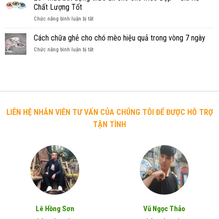
vòng
cho
Chất Lượng Tốt
bạn
cổ
chó
khởi
ở
Chức năng bình luận bị tắt
cho
Becgie
nghiệp
25+
chó
được
Mẫu
Cách chữa ghẻ cho chó mèo hiệu quả trong vòng 7 ngày
lớn,
nhiều
bát
giống
người
ở
Chức năng bình luận bị tắt
đựng
chó
mua
Cách
thức
có
nhất
chữa
ăn
vòng
ghẻ
cho
cổ
cho
chó
từ
chó
mèo
55cm
mèo
Đẹp
trở
hiệu
–
LIÊN HỆ NHÂN VIÊN TƯ VẤN CỦA CHÚNG TÔI ĐỂ ĐƯỢC HỖ TRỢ
lên
quả
Giá
TẬN TÌNH
trong
Rẻ
vòng
–
7
Chất
ngày
Lượng
Tốt
Lê Hồng Sơn
Vũ Ngọc Thảo