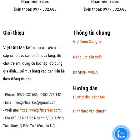
Nhân viên Sales
Nhân viên Sales
Điện thoại: 0977.032.686
Điện thoại: 0977.032.686
Giới thiệu
Thông tin chung
Giới thiệu Công ty
Việt Gift Market
shop chuyên cung
cấp sỉ, lẻ các sản phẩm quà tặng, đồ
Năng lực sản xuất
chơi trẻ em, dụng cụ học tập, đồ dùng
gia đình... Để mua hàng các bạn liên hệ
DROPSHIPPING
theo thông tin sau:
Hướng dẫn
- Phone: 0977.032.686 - 0982.772.142
Hướng dẫn đặt hàng
- Email:
vietgiftmarket@gmail.com
- Website:
https://vietgiftmarket.com/
Hình thức vận chuyển
- Địa chỉ: Số Nhà 25 Ngách 5/10 Đường
Tân Nhuệ, Q.Bắc Từ Liêm, Hà Nội