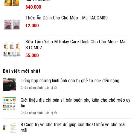
640.000
Thức Ăn Dành Cho Chó Mèo - Mã TACCM09
12.000
Sữa Tắm Yaho M Rolay Care Dành Cho Chó Mèo - Mã
STCM07
55.000
Bài viết mới nhất
Tổng hợp những hình ảnh chó bị ghẻ từ nhẹ đến nặng
ở
Chức năng bình luận bị tắt
Tổng
hợp
Giới thiệu địa chỉ bán sỉ, bán buôn phụ kiện cho chó mèo uy
những
tín
hình
ở
Chức năng bình luận bị tắt
ảnh
Giới
chó
thiệu
bị
8 Cách trị ve chó triệt để giúp cún thoát khỏi ve chó mãi
địa
ghẻ
mãi
chỉ
từ