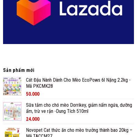
Sản phẩm mới
Cát Đậu Nành Dành Cho Mèo EcoPows 6l Nặng 2.2kg -
Mã PKCMK28
50.000
Sữa tắm cho chó mèo Dorrikey, giảm nấm ngứa, dưỡng
ẩm, trừ ve rận -Dung Tích 510ml
24.000
Novopet Cat thức ăn cho mèo trưởng thành bao 20kg –
Mã TACCM27