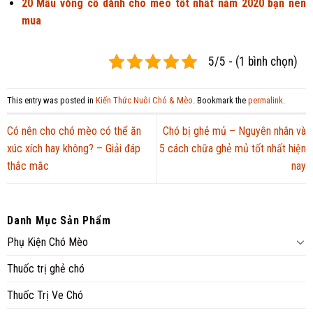
20 Mẫu vòng cổ dành cho mèo tốt nhất năm 2020 bạn nên
mua
5/5 - (1 bình chọn)
This entry was posted in
Kiến Thức Nuôi Chó & Mèo
. Bookmark the
permalink
.
Có nên cho chó mèo có thể ăn
Chó bị ghẻ mủ – Nguyên nhân và
xúc xích hay không? – Giải đáp
5 cách chữa ghẻ mủ tốt nhất hiện
thắc mắc
nay
Danh Mục Sản Phẩm
Phụ Kiện Chó Mèo
Thuốc trị ghẻ chó
Thuốc Trị Ve Chó