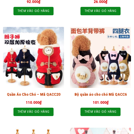
92.000
₫
26.000
₫
THÊM VÀO GIỎ HÀNG
THÊM VÀO GIỎ HÀNG
Quần Áo Cho Chó – Mã QACC20
Bộ quần áo cho chó Mã QACC6
110.000
₫
101.000
₫
THÊM VÀO GIỎ HÀNG
THÊM VÀO GIỎ HÀNG