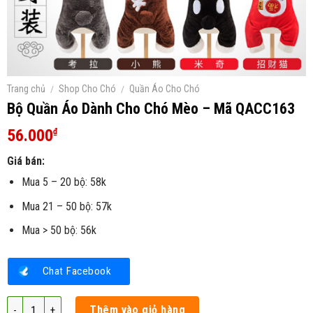
Trang chủ
/
Shop Cho Chó
/
Quần Áo Cho Chó
Bộ Quần Áo Dành Cho Chó Mèo – Mã QACC163
56.000
₫
Giá bán:
Mua 5 – 20 bộ: 58k
Mua 21 – 50 bộ: 57k
Mua > 50 bộ: 56k
Chat Facebook
Bộ Quần Áo Dành Cho Chó Mèo – Mã QACC163 số lượng
Thêm vào giỏ hàng