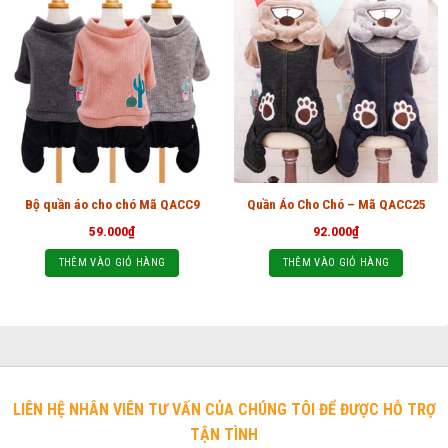
Bộ quần áo cho chó Mã QACC9
Quần Áo Cho Chó – Mã QACC25
59.000
₫
92.000
₫
THÊM VÀO GIỎ HÀNG
THÊM VÀO GIỎ HÀNG
LIÊN HỆ NHÂN VIÊN TƯ VẤN CỦA CHÚNG TÔI ĐỂ ĐƯỢC HỖ TRỢ
TẬN TÌNH