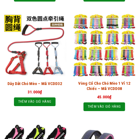
Vòng Cổ Cho Chó Mèo 1 Vỉ 12
Dây Dắt Chó Mèo – Mã VCDD32
Chiếc – Mã VCDD08
31.000
₫
45.000
₫
THÊM VÀO GIỎ HÀNG
THÊM VÀO GIỎ HÀNG