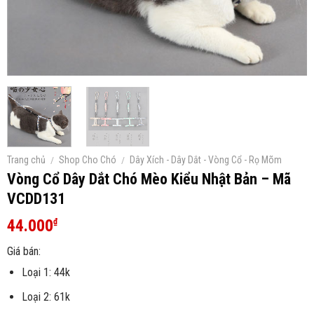
Trang chủ
/
Shop Cho Chó
/
Dây Xích - Dây Dắt - Vòng Cổ - Rọ Mõm
Vòng Cổ Dây Dắt Chó Mèo Kiểu Nhật Bản – Mã
VCDD131
44.000
₫
Giá bán:
Loại 1: 44k
Loại 2: 61k