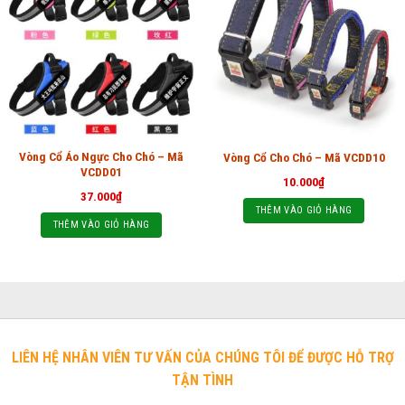
Vòng Cổ Áo Ngực Cho Chó – Mã
Vòng Cổ Cho Chó – Mã VCDD10
VCDD01
10.000
₫
37.000
₫
THÊM VÀO GIỎ HÀNG
THÊM VÀO GIỎ HÀNG
LIÊN HỆ NHÂN VIÊN TƯ VẤN CỦA CHÚNG TÔI ĐỂ ĐƯỢC HỖ TRỢ
TẬN TÌNH