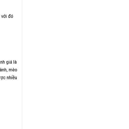
ngày
Tốt
 với đó
h giá là
hành, mèo
ược nhiều