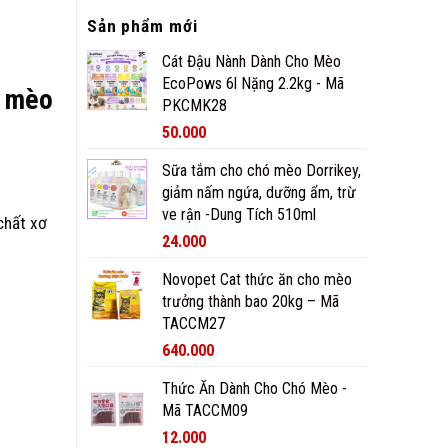
Sản phẩm mới
Cát Đậu Nành Dành Cho Mèo
EcoPows 6l Nặng 2.2kg - Mã
i mèo
PKCMK28
50.000
Sữa tắm cho chó mèo Dorrikey,
giảm nấm ngứa, dưỡng ẩm, trừ
ve rận -Dung Tích 510ml
chất xơ
24.000
Novopet Cat thức ăn cho mèo
trưởng thành bao 20kg – Mã
TACCM27
640.000
Thức Ăn Dành Cho Chó Mèo -
Mã TACCM09
12.000