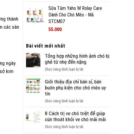
Sữa Tắm Yaho M Rolay Care
Dành Cho Chó Mèo - Mã
ởng thành
STCM07
ên các sàn
55.000
Bài viết mới nhất
Tổng hợp những hình ảnh chó bị
ghẻ từ nhẹ đến nặng
ng ngày.
ở
Chức năng bình luận bị tắt
 sở kim
Tổng
hợp
Giới thiệu địa chỉ bán sỉ, bán
những
buôn phụ kiện cho chó mèo uy
hình
tín
ảnh
ở
Chức năng bình luận bị tắt
chó
Giới
bị
thiệu
8 Cách trị ve chó triệt để giúp
ghẻ
địa
cún thoát khỏi ve chó mãi mãi
từ
chỉ
nhẹ
ở
Chức năng bình luận bị tắt
bán
đến
8