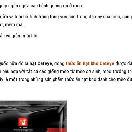
giúp ngăn ngừa các bệnh quáng gà ở mèo.
gừa và loại bỏ tình trạng lông vón cục trong dạ dày của mèo, cùng
ợt, mềm mại.
ắn và giảm mùi hôi.
Quốc nữa đó là
hạt Cateye
, dòng
thức ăn hạt khô Cateye
được đán
òn phù hợp với tất cả các giống mèo từ mèo sơ sinh, mèo trưởng t
đầy là một trong những sản phẩm thức ăn hạt khô dành cho mèo đ