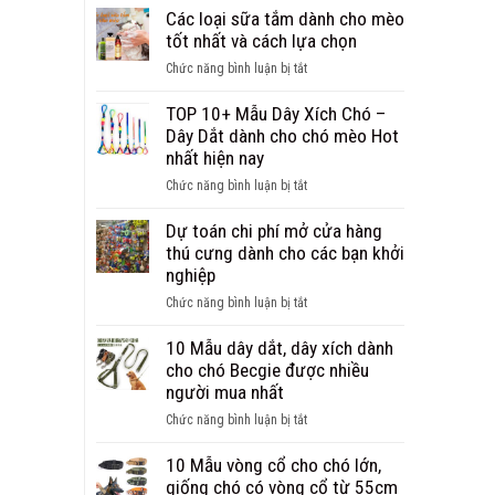
sỉ,
nặng
Cách
Các loại sữa tắm dành cho mèo
bán
trị
tốt nhất và cách lựa chọn
buôn
ve
phụ
ở
Chức năng bình luận bị tắt
chó
kiện
Các
triệt
cho
loại
TOP 10+ Mẫu Dây Xích Chó –
để
chó
sữa
Dây Dắt dành cho chó mèo Hot
giúp
mèo
tắm
nhất hiện nay
cún
uy
dành
thoát
ở
Chức năng bình luận bị tắt
tín
cho
khỏi
TOP
mèo
ve
10+
Dự toán chi phí mở cửa hàng
tốt
chó
Mẫu
thú cưng dành cho các bạn khởi
nhất
mãi
Dây
nghiệp
và
mãi
Xích
cách
ở
Chức năng bình luận bị tắt
Chó
lựa
Dự
–
chọn
toán
10 Mẫu dây dắt, dây xích dành
Dây
chi
cho chó Becgie được nhiều
Dắt
phí
người mua nhất
dành
mở
cho
ở
Chức năng bình luận bị tắt
cửa
chó
10
hàng
mèo
Mẫu
10 Mẫu vòng cổ cho chó lớn,
thú
Hot
dây
giống chó có vòng cổ từ 55cm
cưng