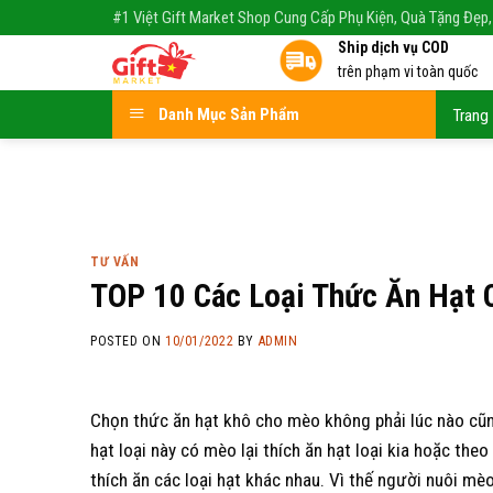
Skip
#1 Việt Gift Market Shop Cung Cấp Phụ Kiện, Quà Tặng Đẹp,
to
Ship dịch vụ COD
content
trên phạm vi toàn quốc
Danh Mục Sản Phẩm
Trang
TƯ VẤN
TOP 10 Các Loại Thức Ăn Hạt 
POSTED ON
10/01/2022
BY
ADMIN
Chọn thức ăn hạt khô cho mèo không phải lúc nào cũn
hạt loại này có mèo lại thích ăn hạt loại kia hoặc the
thích ăn các loại hạt khác nhau. Vì thế người nuôi m