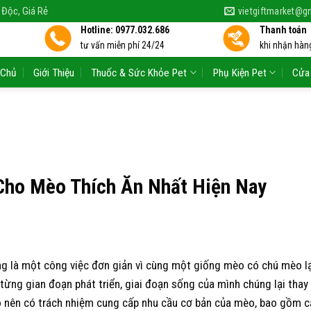
 Độc, Giá Rẻ
vietgiftmarket@g
Hotline: 0977.032.686
Thanh toán
tư vấn miễn phí 24/24
khi nhận hàng
 Chủ
Giới Thiệu
Thuốc & Sức Khỏe Pet
Phụ Kiện Pet
Cửa
Cho Mèo Thích Ăn Nhất Hiện Nay
g là một công việc đơn giản vì cùng một giống mèo có chú mèo lạ
o từng gian đoạn phát triển, giai đoạn sống của mình chúng lại thay
èo nên có trách nhiệm cung cấp nhu cầu cơ bản của mèo, bao gồm c