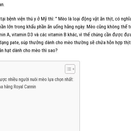
an.
ại bệnh viện thú y ở Mỹ thì: ” Mèo là loại động vật ăn thịt, có nghĩ
hần lớn trong khẩu phần ăn uống hằng ngày. Mèo cũng không thể t
amin A, vitamin D3 và các vitamin B khác, vì thế chúng cần được đư
 dạng pate, súp thưởng dành cho mèo thường sẽ chứa hỗn hợp thịt
ăn hạt dành cho mèo thì sao?
được nhiều người nuôi mèo lựa chọn nhất:
a hãng Royal Cannin