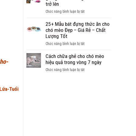
nhất
dắt,
trở lên
dành
hiện
dây
cho
ở
Chức năng bình luận bị tắt
nay
xích
các
10
dành
bạn
Mẫu
25+ Mẫu bát đựng thức ăn cho
cho
khởi
vòng
chó mèo Đẹp – Giá Rẻ – Chất
chó
nghiệp
cổ
Lượng Tốt
Becgie
cho
được
ở
Chức năng bình luận bị tắt
chó
nhiều
25+
lớn,
người
Mẫu
Cách chữa ghẻ cho chó mèo
giống
mua
ho-
bát
hiệu quả trong vòng 7 ngày
chó
nhất
đựng
có
ở
Chức năng bình luận bị tắt
thức
vòng
Cách
ăn
cổ
chữa
cho
từ
ghẻ
Lứa-Tuổi
chó
55cm
cho
mèo
trở
chó
Đẹp
lên
mèo
–
hiệu
Giá
quả
Rẻ
trong
–
vòng
Chất
7
Lượng