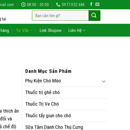
mail.com
08:00 - 20:00
0977.032.686
Tìm
 tại
kiếm:
 hàng
Tư Vấn
Link Shopee
Liên Hệ
Danh Mục Sản Phẩm
Phụ Kiện Chó Mèo
Thuốc trị ghẻ chó
Thuốc Trị Ve Chó
i thích ăn
Thuốc tẩy giun cho chó
 đổi và
ả chế độ
Sữa Tắm Dành Cho Thú Cưng