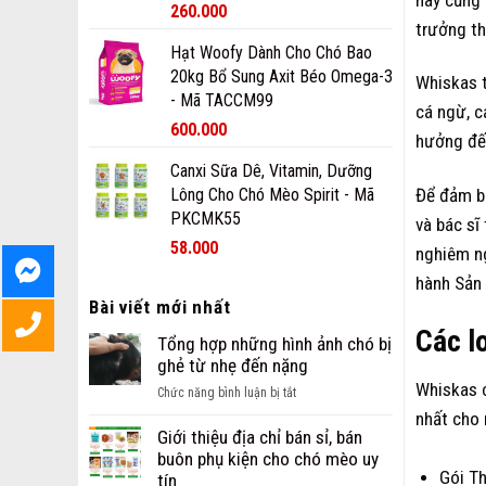
260.000
trưởng th
Hạt Woofy Dành Cho Chó Bao
20kg Bổ Sung Axit Béo Omega-3
Whiskas t
- Mã TACCM99
cá ngừ, c
600.000
hưởng đến
Canxi Sữa Dê, Vitamin, Dưỡng
Để đảm bả
Lông Cho Chó Mèo Spirit - Mã
PKCMK55
và bác sĩ
58.000
nghiêm n
hành Sản
Bài viết mới nhất
Các l
Tổng hợp những hình ảnh chó bị
ghẻ từ nhẹ đến nặng
Whiskas c
ở
Chức năng bình luận bị tắt
Tổng
nhất cho
hợp
Giới thiệu địa chỉ bán sỉ, bán
những
buôn phụ kiện cho chó mèo uy
Gói T
hình
tín