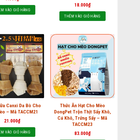
18.000
₫
ÊM VÀO GIỎ HÀNG
THÊM VÀO GIỎ HÀNG
ữa Canxi Da Bò Cho
Thức Ăn Hạt Cho Mèo
èo – Mã TACCM21
DongPet Trộn Thịt Sấy Khô,
Cá Khô, Trứng Sấy – Mã
21.000
₫
TACCM23
ÊM VÀO GIỎ HÀNG
83.000
₫