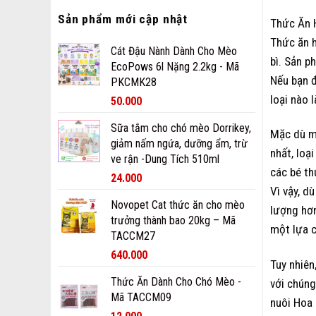
Sản phẩm mới cập nhật
Thức Ăn 
Thức ăn 
Cát Đậu Nành Dành Cho Mèo
bì. Sản p
EcoPows 6l Nặng 2.2kg - Mã
Nếu bạn đ
PKCMK28
loại nào 
50.000
Sữa tắm cho chó mèo Dorrikey,
Mặc dù mỗ
giảm nấm ngứa, dưỡng ẩm, trừ
nhất, loạ
ve rận -Dung Tích 510ml
các bé th
24.000
Vì vậy, d
Novopet Cat thức ăn cho mèo
lượng hơn
trưởng thành bao 20kg – Mã
một lựa c
TACCM27
640.000
Tuy nhiên
Thức Ăn Dành Cho Chó Mèo -
với chúng
Mã TACCM09
nuôi Hoa 