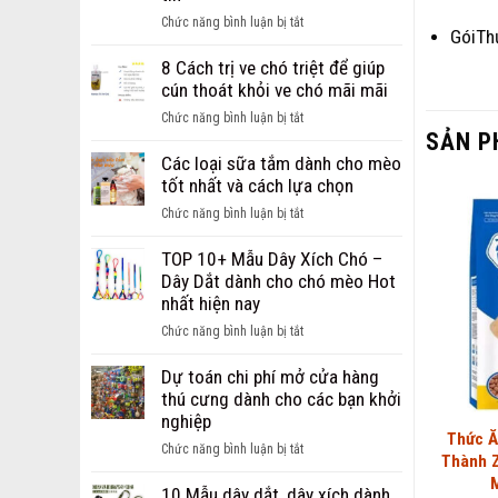
ảnh
ở
Chức năng bình luận bị tắt
chó
GóiTh
Giới
bị
thiệu
8 Cách trị ve chó triệt để giúp
ghẻ
địa
cún thoát khỏi ve chó mãi mãi
từ
chỉ
nhẹ
ở
Chức năng bình luận bị tắt
bán
SẢN P
đến
8
sỉ,
nặng
Cách
Các loại sữa tắm dành cho mèo
bán
trị
tốt nhất và cách lựa chọn
buôn
ve
phụ
ở
Chức năng bình luận bị tắt
chó
kiện
Các
triệt
cho
loại
TOP 10+ Mẫu Dây Xích Chó –
để
chó
sữa
Dây Dắt dành cho chó mèo Hot
giúp
mèo
tắm
nhất hiện nay
cún
uy
dành
thoát
ở
Chức năng bình luận bị tắt
tín
cho
khỏi
TOP
mèo
ve
10+
Dự toán chi phí mở cửa hàng
tốt
chó
Mẫu
thú cưng dành cho các bạn khởi
nhất
mãi
Dây
nghiệp
và
mãi
Xích
Thức Ă
cách
ở
Chức năng bình luận bị tắt
Chó
Thành 
lựa
Dự
–
chọn
toán
10 Mẫu dây dắt, dây xích dành