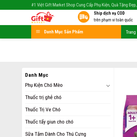
Skip
#1 Việt Gift Market Shop Cung Cấp Phụ Kiện, Quà Tặng Đẹp,
to
Ship dịch vụ COD
content
trên phạm vi toàn quốc
Danh Mục Sản Phẩm
Trang
Danh Mục
Phụ Kiện Chó Mèo
Thuốc trị ghẻ chó
Thuốc Trị Ve Chó
Thuốc tẩy giun cho chó
Sữa Tắm Dành Cho Thú Cưng