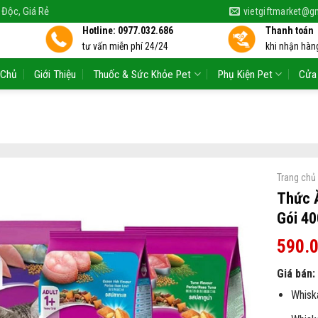
 Độc, Giá Rẻ
vietgiftmarket@g
Hotline: 0977.032.686
Thanh toán
tư vấn miễn phí 24/24
khi nhận hàng
 Chủ
Giới Thiệu
Thuốc & Sức Khỏe Pet
Phụ Kiện Pet
Cửa
Trang chủ
Thức 
Gói 4
590.
Giá bán:
Whisk