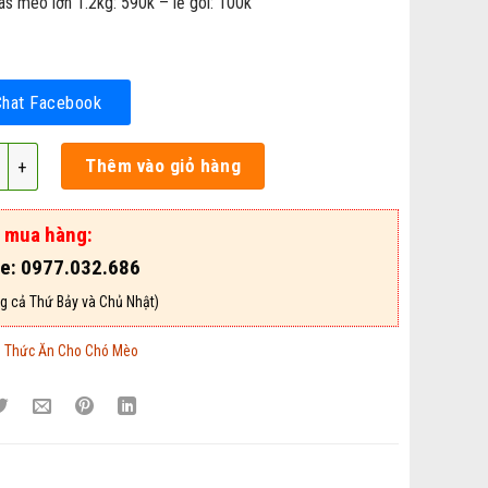
as mèo lớn 1.2kg: 590k – lẻ gói: 100k
Chat Facebook
Hạt Whiskas Dạng Khô Dành Cho Mèo Gói 400g,1.1kg,1.2kg – Mã T
Thêm vào giỏ hàng
ợ mua hàng:
ne: 0977.032.686
g cả Thứ Bảy và Chủ Nhật)
:
Thức Ăn Cho Chó Mèo