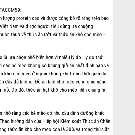
ã TACCM59:
lượng protein cao và được công bố rõ ràng trên bao
i Việt Nam và được người tiêu dùng ưa chuộng.
 muôn thuở về thức ăn ướt và thức ăn khô cho mèo –
là lựa chọn phổ biến hơn vì nhiều lý do. Lý do thứ
 vì các bé mèo không có khung giờ ăn nhất định nào và
 ăn khô cho mèo ở ngoài không khí trong thời gian dài.
ó ăn đầy đủ không. Đồ ăn khô cho mèo cũng giàu năng
i mở. Do đó, thức ăn hạt khô cho mèo nhìn chung là
ôn nhớ rằng các bé mèo có nhu cầu dinh dưỡng khác
. Theo hướng dẫn của Hiệp hội Kiểm soát Thức ăn Chăn
rong thức ăn khô cho mèo con là 30% và trong thức ăn