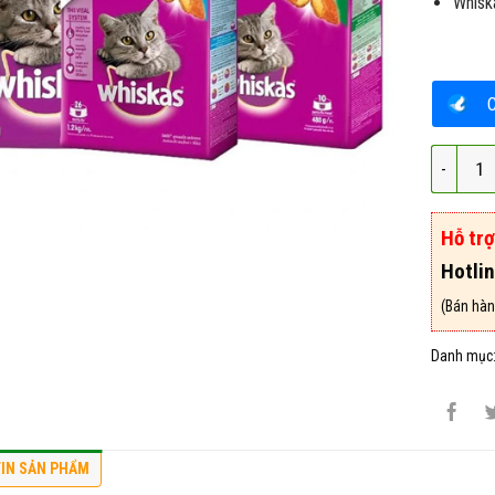
Whisk
Thức Ăn 
Hỗ tr
Hotli
(Bán hàn
Danh mục
IN SẢN PHẨM