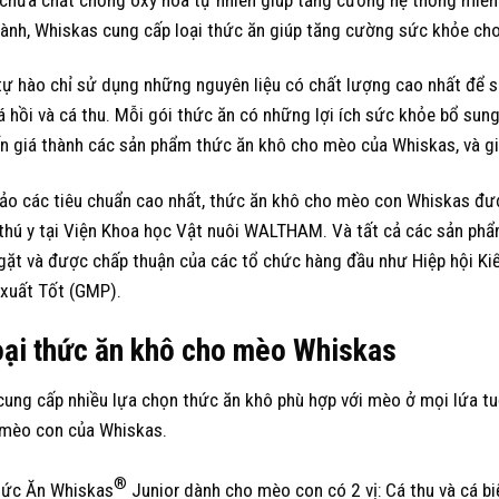
ành, Whiskas cung cấp loại thức ăn giúp tăng cường sức khỏe cho 
ự hào chỉ sử dụng những nguyên liệu có chất lượng cao nhất để sả
á hồi và cá thu. Mỗi gói thức ăn có những lợi ích sức khỏe bổ sun
 giá thành các sản phẩm thức ăn khô cho mèo của Whiskas, và giá
o các tiêu chuẩn cao nhất, thức ăn khô cho mèo con Whiskas được
 thú y tại Viện Khoa học Vật nuôi WALTHAM. Và tất cả các sản phẩm
gặt và được chấp thuận của các tổ chức hàng đầu như Hiệp hội K
 xuất Tốt (GMP).
oại thức ăn khô cho mèo Whiskas
ung cấp nhiều lựa chọn thức ăn khô phù hợp với mèo ở mọi lứa tuổ
 mèo con của Whiskas.
®
hức Ăn Whiskas
Junior dành cho mèo con có 2 vị: Cá thu và cá b