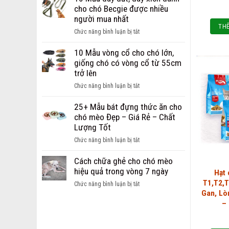
Dây
chi
cho chó Becgie được nhiều
Dắt
phí
người mua nhất
dành
mở
THÊ
cho
ở
Chức năng bình luận bị tắt
cửa
chó
10
hàng
mèo
Mẫu
10 Mẫu vòng cổ cho chó lớn,
thú
Hot
dây
giống chó có vòng cổ từ 55cm
cưng
nhất
dắt,
trở lên
dành
hiện
dây
cho
ở
Chức năng bình luận bị tắt
nay
xích
các
10
dành
bạn
Mẫu
25+ Mẫu bát đựng thức ăn cho
cho
khởi
vòng
chó mèo Đẹp – Giá Rẻ – Chất
chó
nghiệp
cổ
Lượng Tốt
Becgie
cho
được
ở
Chức năng bình luận bị tắt
chó
nhiều
25+
lớn,
người
Mẫu
Cách chữa ghẻ cho chó mèo
giống
mua
bát
hiệu quả trong vòng 7 ngày
Hạt
chó
nhất
đựng
T1,T2,T
có
ở
Chức năng bình luận bị tắt
thức
Gan, Lò
vòng
Cách
ăn
cổ
–
chữa
cho
từ
ghẻ
chó
55cm
cho
mèo