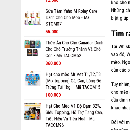
12.000
khô cho m
Những chấ
Sữa Tắm Yaho M Rolay Care
Dành Cho Chó Mèo - Mã
biệt giúp
STCM07
Tìm r
55.000
Thức Ăn Cho Chó Ganador Dành
Tại Whisk
Cho Chó Trưởng Thành Và Chó
vào đó, W
Con - Mã TACCM52
mèo. Ngoà
360.000
của các b
Hạt cho mèo Mr Vet T1,T2,T3
(Mix topping) Gà, Gan, Lòng Đỏ
Tuy nhiên
Trứng Túi 1kg – Mã TACCM15
cho mèo đ
100.000
cầu dinh 
Hạt Cho Mèo V1 Độ Đạm 32%,
khác nha
Siêu Topping, Hỗ Trợ Tăng Cân,
Tiết Niệu Và Tiêu Hoá - Mã
Đối với m
TACCM96
này cũng 