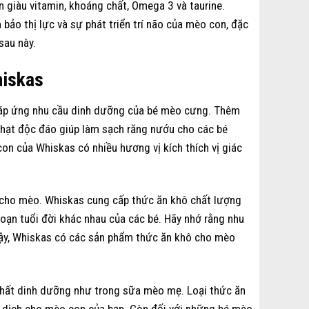
 giàu vitamin, khoáng chất, Omega 3 và taurine.
bảo thị lực và sự phát triển trí não của mèo con, đặc
sau này.
hiskas
 đáp ứng nhu cầu dinh dưỡng của bé mèo cưng. Thêm
 hạt độc đáo giúp làm sạch răng nướu cho các bé
n của Whiskas có nhiều hương vị kích thích vị giác
ô cho mèo. Whiskas cung cấp thức ăn khô chất lượng
oạn tuổi đời khác nhau của các bé. Hãy nhớ rằng nhu
 vậy, Whiskas có các sản phẩm thức ăn khô cho mèo
chất dinh dưỡng như trong sữa mèo mẹ. Loại thức ăn
 dịch cho mèo con của bạn. Còn đối với những bé mèo