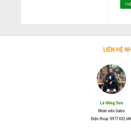
trở
chó
THÊ
Đẹp
lên
mèo
–
hiệu
Giá
quả
Rẻ
trong
–
vòng
Chất
7
Lượng
ngày
Tốt
LIÊN HỆ N
Lê Hồng Sơn
Nhân viên Sales
Điện thoại: 0977.032.68