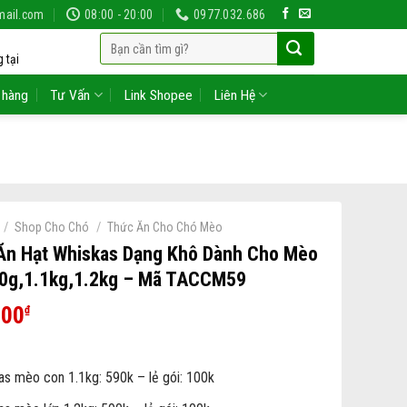
mail.com
08:00 - 20:00
0977.032.686
Tìm
 tại
kiếm:
 hàng
Tư Vấn
Link Shopee
Liên Hệ
/
/
Shop Cho Chó
Thức Ăn Cho Chó Mèo
Ăn Hạt Whiskas Dạng Khô Dành Cho Mèo
00g,1.1kg,1.2kg – Mã TACCM59
000
₫
as mèo con 1.1kg: 590k – lẻ gói: 100k