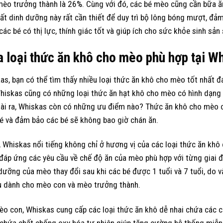
èo trưởng thành là 26%. Cùng với đó, các bé mèo cũng cần bữa ăn
t dinh dưỡng này rất cần thiết để duy trì bộ lông bóng mượt, đảm 
 các bé có thị lực, thính giác tốt và giúp ích cho sức khỏe sinh sản 
a loại thức ăn khô cho mèo phù hợp tại W
as, bạn có thể tìm thấy nhiều loại thức ăn khô cho mèo tốt nhất
hiskas cũng có những loại thức ăn hạt khô cho mèo có hình dạng
i ra, Whiskas còn có những ưu điểm nào? Thức ăn khô cho mèo co
é và đảm bảo các bé sẽ không bao giờ chán ăn.
, Whiskas nổi tiếng không chỉ ở hương vị của các loại thức ăn kh
áp ứng các yêu cầu về chế độ ăn của mèo phù hợp với từng giai đ
dưỡng của mèo thay đổi sau khi các bé được 1 tuổi và 7 tuổi, do
u dành cho mèo con và mèo trưởng thành.
èo con, Whiskas cung cấp các loại thức ăn khô dễ nhai chứa các 
chứa chất chống oxy hóa tự nhiên giúp tăng cường hệ thống miễn