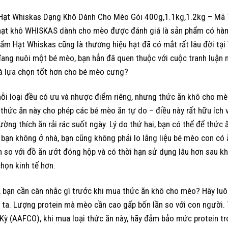
Hạt Whiskas Dạng Khô Dành Cho Mèo Gói 400g,1.1kg,1.2kg – M
hạt khô WHISKAS dành cho mèo được đánh giá là sản phẩm có hàm 
hẩm Hạt Whiskas cũng là thương hiệu hạt đã có mắt rất lâu đời tạ
ang nuôi một bé mèo, bạn hẳn đã quen thuộc với cuộc tranh luận
là lựa chọn tốt hơn cho bé mèo cưng?
i loại đều có ưu và nhược điểm riêng, nhưng thức ăn khô cho mèo 
i thức ăn này cho phép các bé mèo ăn tự do – điều này rất hữu ích
ường thích ăn rải rác suốt ngày. Lý do thứ hai, bạn có thể để thức
ù bạn không ở nhà, bạn cũng không phải lo lắng liệu bé mèo con c
 so với đồ ăn ướt đóng hộp và có thời hạn sử dụng lâu hơn sau kh
họn kinh tế hơn.
, bạn cần cân nhắc gì trước khi mua thức ăn khô cho mèo? Hãy lu
 ta. Lượng protein mà mèo cần cao gấp bốn lần so với con người
Kỳ (AAFCO), khi mua loại thức ăn này, hãy đảm bảo mức protein t