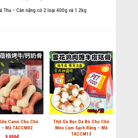
Cá Thu – Cân nặng có 2 loại 400g và 1.2kg
Sữa Canxi Cho Chó
Thịt Gà Bọc Da Bò Cho Chó
 – Mã TACCM02
Mèo Làm Sạch Răng – Mã
TACCM13
9.000
₫