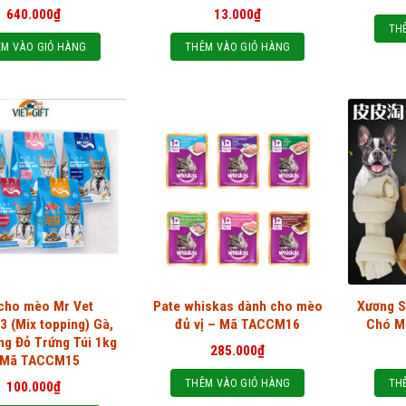
640.000
₫
13.000
₫
TH
M VÀO GIỎ HÀNG
THÊM VÀO GIỎ HÀNG
 cho mèo Mr Vet
Pate whiskas dành cho mèo
Xương S
3 (Mix topping) Gà,
đủ vị – Mã TACCM16
Chó M
ng Đỏ Trứng Túi 1kg
285.000
₫
 Mã TACCM15
THÊM VÀO GIỎ HÀNG
TH
100.000
₫