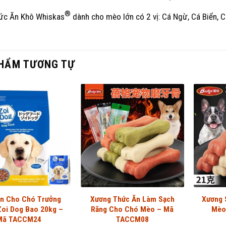
®
ức Ăn Khô Whiskas
dành cho mèo lớn có 2 vị: Cá Ngừ, Cá Biển, 
HẨM TƯƠNG TỰ
n Cho Chó Trưởng
Xương Thức Ăn Làm Sạch
Xương 
Zoi Dog Bao 20kg –
Răng Cho Chó Mèo – Mã
Mèo
Mã TACCM24
TACCM08