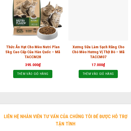
Thức Ăn Hạt Cho Mèo Nutri Plan
Xương Sữa Làm Sạch Răng Cho
5kg Cao Cấp Của Hàn Quốc – Mã
Chó Mèo Hương Vị Thịt Bò – Mã
TACCM28
TACCM07
395.000
₫
17.000
₫
THÊM VÀO GIỎ HÀNG
THÊM VÀO GIỎ HÀNG
LIÊN HỆ NHÂN VIÊN TƯ VẤN CỦA CHÚNG TÔI ĐỂ ĐƯỢC HỖ TRỢ
TẬN TÌNH