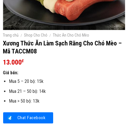
Trang chủ
/
Shop Cho Chó
/
Thức Ăn Cho Chó Mèo
Xương Thức Ăn Làm Sạch Răng Cho Chó Mèo –
Mã TACCM08
13.000
₫
Giá bán:
Mua 5 – 20 bộ: 15k
Mua 21 – 50 bộ: 14k
Mua > 50 bộ: 13k
Chat Facebook