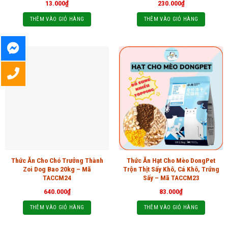
13.000
₫
230.000
₫
THÊM VÀO GIỎ HÀNG
THÊM VÀO GIỎ HÀNG
Thức Ăn Cho Chó Trưởng Thành
Thức Ăn Hạt Cho Mèo DongPet
Zoi Dog Bao 20kg – Mã
Trộn Thịt Sấy Khô, Cá Khô, Trứng
TACCM24
Sấy – Mã TACCM23
640.000
₫
83.000
₫
THÊM VÀO GIỎ HÀNG
THÊM VÀO GIỎ HÀNG