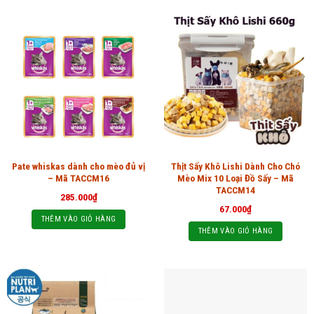
Pate whiskas dành cho mèo đủ vị
Thịt Sấy Khô Lishi Dành Cho Chó
– Mã TACCM16
Mèo Mix 10 Loại Đồ Sấy – Mã
TACCM14
285.000
₫
67.000
₫
THÊM VÀO GIỎ HÀNG
THÊM VÀO GIỎ HÀNG