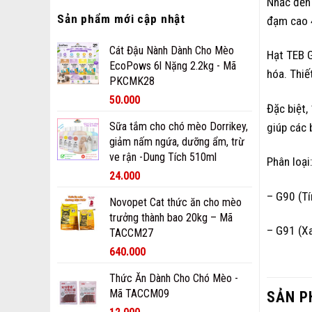
Nhắc đến
Sản phẩm mới cập nhật
đạm cao 
Cát Đậu Nành Dành Cho Mèo
Hạt TEB G
EcoPows 6l Nặng 2.2kg - Mã
hóa. Thiế
PKCMK28
50.000
Đặc biệt,
Sữa tắm cho chó mèo Dorrikey,
giúp các 
giảm nấm ngứa, dưỡng ẩm, trừ
ve rận -Dung Tích 510ml
Phân loại:
24.000
– G90 (T
Novopet Cat thức ăn cho mèo
trưởng thành bao 20kg – Mã
– G91 (X
TACCM27
640.000
Thức Ăn Dành Cho Chó Mèo -
Mã TACCM09
SẢN P