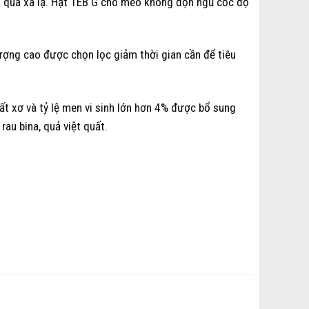
 quá xa lạ. Hạt TEB G cho mèo không độn ngũ cốc độ
lượng cao được chọn lọc giảm thời gian cần để tiêu
ất xơ và tỷ lệ men vi sinh lớn hơn 4% được bổ sung
rau bina, quả việt quất.