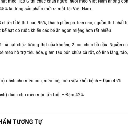
 hạt mèo TEB G thì chắc chắn người nuôi mèo Việt Nam không còn
45% là dòng sản phẩm mới ra mắt tại Việt Nam.
 chứa tỉ lệ thịt cao 96%, thành phần protein cao, nguồn thịt chất 
t kế hạt có ruốc khiến các bé ăn ngon miệng hơn rất nhiều.
 1 túi hạt chứa lượng thịt của khoảng 2 con chim bồ cầu. Nguồn ch
bé mèo hỗ trợ tiêu hóa, giảm táo bón chứa cà rốt, cỏ linh lăng, táo, 
ím) dành cho mèo con, mèo mẹ, mèo vừa khỏi bệnh – Đạm 45%
anh) dành cho mèo mọi lứa tuổi – Đạm 42%
HẨM TƯƠNG TỰ