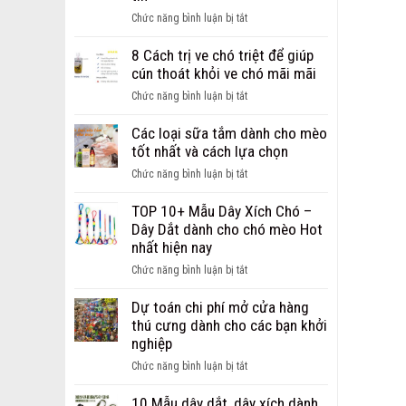
ảnh
ở
Chức năng bình luận bị tắt
chó
Giới
bị
thiệu
8 Cách trị ve chó triệt để giúp
ghẻ
địa
cún thoát khỏi ve chó mãi mãi
từ
chỉ
nhẹ
ở
Chức năng bình luận bị tắt
bán
đến
8
sỉ,
nặng
Cách
Các loại sữa tắm dành cho mèo
bán
trị
tốt nhất và cách lựa chọn
buôn
ve
phụ
ở
Chức năng bình luận bị tắt
chó
kiện
Các
triệt
cho
loại
TOP 10+ Mẫu Dây Xích Chó –
để
chó
sữa
Dây Dắt dành cho chó mèo Hot
giúp
mèo
tắm
nhất hiện nay
cún
uy
dành
thoát
ở
Chức năng bình luận bị tắt
tín
cho
khỏi
TOP
mèo
ve
10+
Dự toán chi phí mở cửa hàng
tốt
chó
Mẫu
thú cưng dành cho các bạn khởi
nhất
mãi
Dây
nghiệp
và
mãi
Xích
cách
ở
Chức năng bình luận bị tắt
Chó
lựa
Dự
–
chọn
toán
10 Mẫu dây dắt, dây xích dành