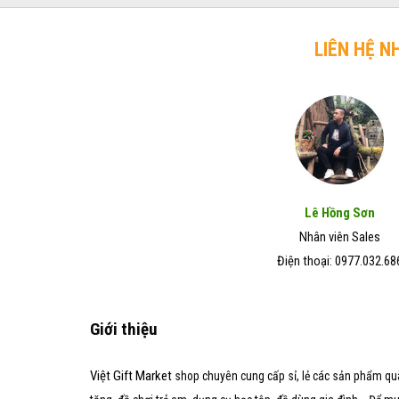
trở
chó
Đẹp
lên
mèo
–
hiệu
LIÊN HỆ N
Giá
quả
Rẻ
trong
–
vòng
Chất
7
Lượng
ngày
Tốt
Lê Hồng Sơn
Nhân viên Sales
Điện thoại: 0977.032.68
Giới thiệu
Việt Gift Market
shop chuyên cung cấp sỉ, lẻ các sản phẩm qu