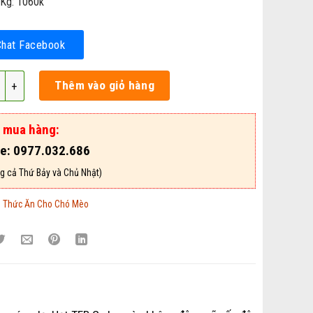
0Kg: 1060k
Chat Facebook
 G G90, G91 Không Độn Ngũ Cốc Dành Cho Mèo – Mã TACCM63 số l
Thêm vào giỏ hàng
ợ mua hàng:
ne: 0977.032.686
g cả Thứ Bảy và Chủ Nhật)
:
Thức Ăn Cho Chó Mèo