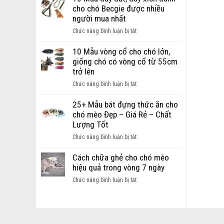
Dây
chi
cho chó Becgie được nhiều
Dắt
phí
người mua nhất
dành
mở
cho
ở
Chức năng bình luận bị tắt
cửa
chó
10
hàng
mèo
Mẫu
10 Mẫu vòng cổ cho chó lớn,
thú
Hot
dây
giống chó có vòng cổ từ 55cm
cưng
nhất
dắt,
trở lên
dành
hiện
dây
cho
ở
Chức năng bình luận bị tắt
nay
xích
các
10
dành
bạn
Mẫu
25+ Mẫu bát đựng thức ăn cho
cho
khởi
vòng
chó mèo Đẹp – Giá Rẻ – Chất
chó
nghiệp
cổ
Lượng Tốt
Becgie
cho
được
ở
Chức năng bình luận bị tắt
chó
nhiều
25+
lớn,
người
Mẫu
Cách chữa ghẻ cho chó mèo
giống
mua
bát
hiệu quả trong vòng 7 ngày
chó
nhất
đựng
có
ở
Chức năng bình luận bị tắt
thức
vòng
Cách
ăn
cổ
chữa
cho
từ
ghẻ
chó
55cm
cho
mèo