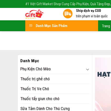
Skip
#1 Việt Gift Market Shop Cung Cấp Phụ Kiện, Quà Tặng Đẹp,
to
Ship dịch vụ COD
content
trên phạm vi toàn quốc
Danh Mục Sản Phẩm
Trang
Danh Mục
Phụ Kiện Chó Mèo
Thuốc trị ghẻ chó
Thuốc Trị Ve Chó
Thuốc tẩy giun cho chó
Sữa Tắm Dành Cho Thú Cưng