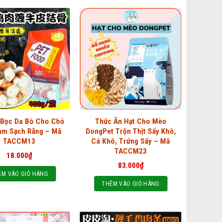
 Bọc Da Bò Cho Chó
Thức Ăn Hạt Cho Mèo
àm Sạch Răng – Mã
DongPet Trộn Thịt Sấy Khô,
TACCM13
Cá Khô, Trứng Sấy – Mã
TACCM23
18.000
₫
83.000
₫
ÊM VÀO GIỎ HÀNG
THÊM VÀO GIỎ HÀNG