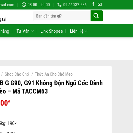
mail.com
08:00 - 20:00
0977.032.686
Tìm
 tại
kiếm:
 hàng
Tư Vấn
Link Shopee
Liên Hệ
/
/
Shop Cho Chó
Thức Ăn Cho Chó Mèo
EB G G90, G91 Không Độn Ngũ Cốc Dành
èo – Mã TACCM63
000
₫
5kg: 190k