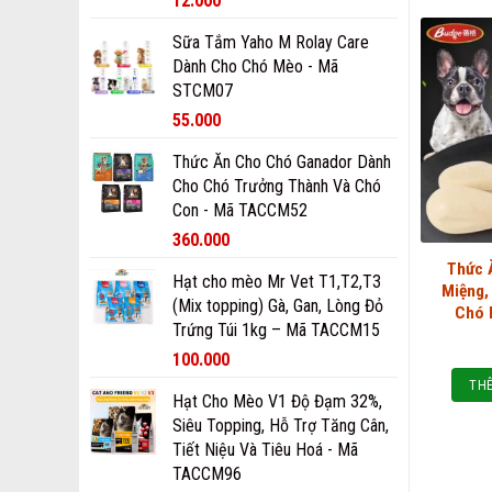
12.000
Sữa Tắm Yaho M Rolay Care
Dành Cho Chó Mèo - Mã
STCM07
55.000
Thức Ăn Cho Chó Ganador Dành
Cho Chó Trưởng Thành Và Chó
Con - Mã TACCM52
360.000
Thức 
Hạt cho mèo Mr Vet T1,T2,T3
Miệng,
(Mix topping) Gà, Gan, Lòng Đỏ
Chó 
Trứng Túi 1kg – Mã TACCM15
100.000
THÊ
Hạt Cho Mèo V1 Độ Đạm 32%,
Siêu Topping, Hỗ Trợ Tăng Cân,
Tiết Niệu Và Tiêu Hoá - Mã
TACCM96