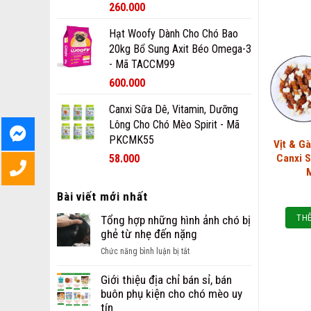
260.000
Hạt Woofy Dành Cho Chó Bao
20kg Bổ Sung Axit Béo Omega-3
- Mã TACCM99
600.000
Canxi Sữa Dê, Vitamin, Dưỡng
Lông Cho Chó Mèo Spirit - Mã
PKCMK55
Vịt & G
58.000
Canxi 
Bài viết mới nhất
THÊ
Tổng hợp những hình ảnh chó bị
ghẻ từ nhẹ đến nặng
ở
Chức năng bình luận bị tắt
Tổng
hợp
Giới thiệu địa chỉ bán sỉ, bán
những
buôn phụ kiện cho chó mèo uy
hình
tín