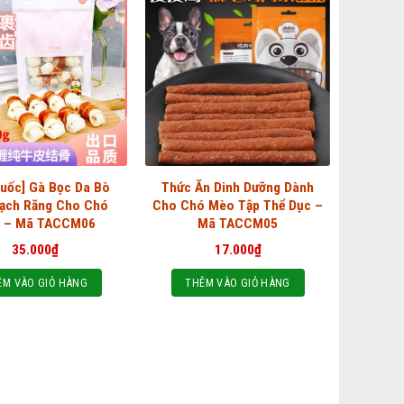
uốc] Gà Bọc Da Bò
Thức Ăn Dinh Dưỡng Dành
ạch Răng Cho Chó
Cho Chó Mèo Tập Thể Dục –
 – Mã TACCM06
Mã TACCM05
35.000
₫
17.000
₫
ÊM VÀO GIỎ HÀNG
THÊM VÀO GIỎ HÀNG