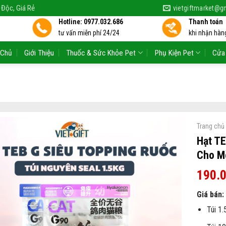
 Độc, Giá Rẻ
vietgiftmarket@g
Hotline: 0977.032.686
Thanh toán
tư vấn miễn phí 24/24
khi nhận hàng
 Chủ
Giới Thiệu
Thuốc & Sức Khỏe Pet
Phụ Kiện Pet
Cửa
Trang chủ
Hạt T
Cho M
190.
Giá bán:
Túi 1.