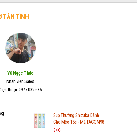
Ợ TẬN TÌNH
Vũ Ngọc Thảo
Nhân viên Sales
Điện thoại: 0977.032.686
ng
Súp Thưởng Shizuka Dành
Cho Mèo 15g - Mã TACCM98
640