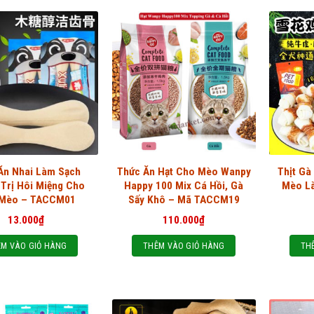
Ăn Nhai Làm Sạch
Thức Ăn Hạt Cho Mèo Wanpy
Thịt Gà
 Trị Hôi Miệng Cho
Happy 100 Mix Cá Hồi, Gà
Mèo L
Mèo – TACCM01
Sấy Khô – Mã TACCM19
13.000
₫
110.000
₫
M VÀO GIỎ HÀNG
THÊM VÀO GIỎ HÀNG
TH