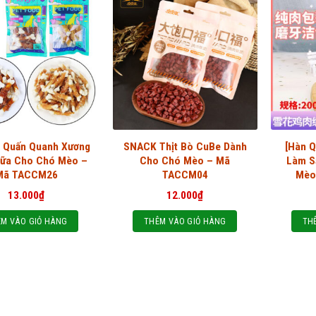
à Quấn Quanh Xương
SNACK Thịt Bò CuBe Dành
[Hàn Q
Sữa Cho Chó Mèo –
Cho Chó Mèo – Mã
Làm S
Mã TACCM26
TACCM04
Mèo
13.000
₫
12.000
₫
M VÀO GIỎ HÀNG
THÊM VÀO GIỎ HÀNG
TH