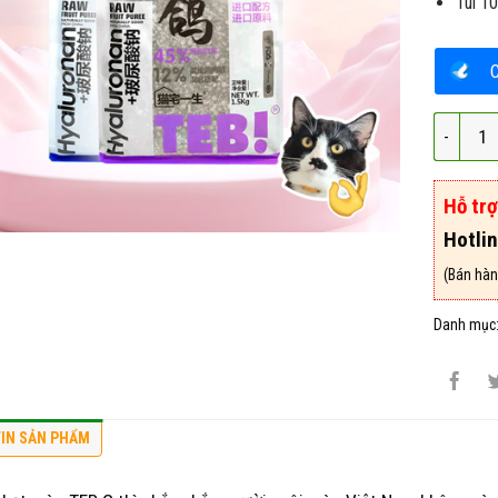
Túi 1
Hạt TEB
Hỗ tr
Hotli
(Bán hàn
Danh mục
IN SẢN PHẨM