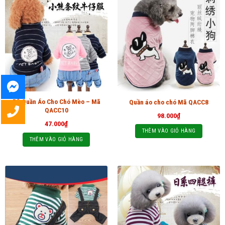
Bộ Quần Áo Cho Chó Mèo – Mã
Quần áo cho chó Mã QACC8
QACC10
98.000
₫
47.000
₫
THÊM VÀO GIỎ HÀNG
THÊM VÀO GIỎ HÀNG