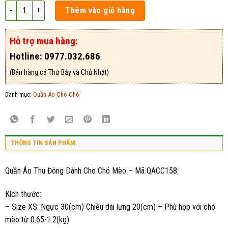
Quần Áo Thu Đông Dành Cho Chó Mèo - Mã QACC158 số lượng
Thêm vào giỏ hàng
Hỗ trợ mua hàng:
Hotline: 0977.032.686
(Bán hàng cả Thứ Bảy và Chủ Nhật)
Danh mục:
Quần Áo Cho Chó
THÔNG TIN SẢN PHẨM
Quần Áo Thu Đông Dành Cho Chó Mèo – Mã QACC158:
Kích thước:
– Size XS: Ngực 30(cm) Chiều dài lưng 20(cm) – Phù hợp với chó
mèo từ 0.65-1.2(kg)