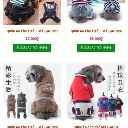
Quần Áo Cho Chó – Mã QACC27
Quần Áo Cho Chó – Mã QACC26
72.000
₫
68.000
₫
THÊM VÀO GIỎ HÀNG
THÊM VÀO GIỎ HÀNG
Quần Áo Cho Chó – Mã QACC22
Quần áo cho chó Mã QACC4