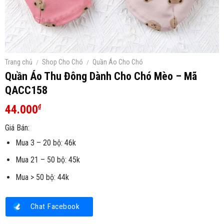
Trang chủ
/
Shop Cho Chó
/
Quần Áo Cho Chó
Quần Áo Thu Đông Dành Cho Chó Mèo – Mã
QACC158
44.000
₫
Giá Bán:
Mua 3 – 20 bộ: 46k
Mua 21 – 50 bộ: 45k
Mua > 50 bộ: 44k
Chat Facebook