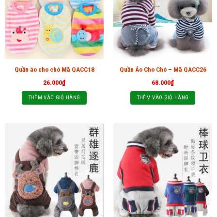
Quần áo cho chó Mã QACC18
Quần Áo Cho Chó – Mã QACC26
26.000
₫
68.000
₫
THÊM VÀO GIỎ HÀNG
THÊM VÀO GIỎ HÀNG