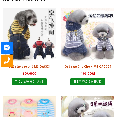
Quần áo cho chó Mã QACC3
Quần Áo Cho Chó – Mã QACC29
109.000
₫
106.000
₫
THÊM VÀO GIỎ HÀNG
THÊM VÀO GIỎ HÀNG