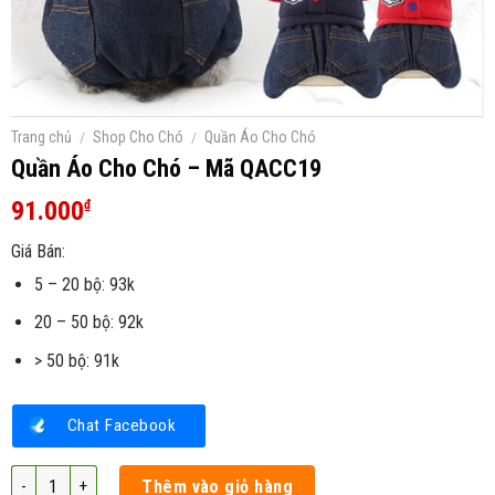
Trang chủ
/
Shop Cho Chó
/
Quần Áo Cho Chó
Quần Áo Cho Chó – Mã QACC19
91.000
₫
Giá Bán:
5 – 20 bộ: 93k
20 – 50 bộ: 92k
> 50 bộ: 91k
Chat Facebook
Quần Áo Cho Chó - Mã QACC19 số lượng
Thêm vào giỏ hàng