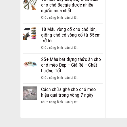
Dây
chi
cho chó Becgie được nhiều
Dắt
phí
người mua nhất
dành
mở
cho
ở
Chức năng bình luận bị tắt
cửa
chó
10
hàng
mèo
Mẫu
10 Mẫu vòng cổ cho chó lớn,
thú
Hot
dây
giống chó có vòng cổ từ 55cm
cưng
nhất
dắt,
trở lên
dành
hiện
dây
cho
ở
Chức năng bình luận bị tắt
nay
xích
các
10
dành
bạn
Mẫu
25+ Mẫu bát đựng thức ăn cho
cho
khởi
vòng
chó mèo Đẹp – Giá Rẻ – Chất
chó
nghiệp
cổ
Lượng Tốt
Becgie
cho
được
ở
Chức năng bình luận bị tắt
chó
nhiều
25+
lớn,
người
Mẫu
Cách chữa ghẻ cho chó mèo
giống
mua
bát
hiệu quả trong vòng 7 ngày
chó
nhất
đựng
có
ở
Chức năng bình luận bị tắt
thức
vòng
Cách
ăn
cổ
chữa
cho
từ
ghẻ
chó
55cm
cho
mèo