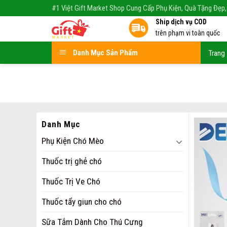
Skip
#1 Việt Gift Market Shop Cung Cấp Phụ Kiện, Quà Tặng Đẹp,
to
Ship dịch vụ COD
content
trên phạm vi toàn quốc
Danh Mục Sản Phẩm
Trang
Danh Mục
Phụ Kiện Chó Mèo
Thuốc trị ghẻ chó
Thuốc Trị Ve Chó
Thuốc tẩy giun cho chó
Sữa Tắm Dành Cho Thú Cưng