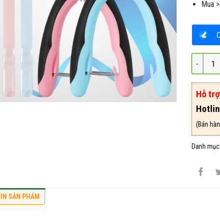
Mua >
Kìm Cắt
Hỗ tr
Hotli
(Bán hàn
Danh mục
IN SẢN PHẨM