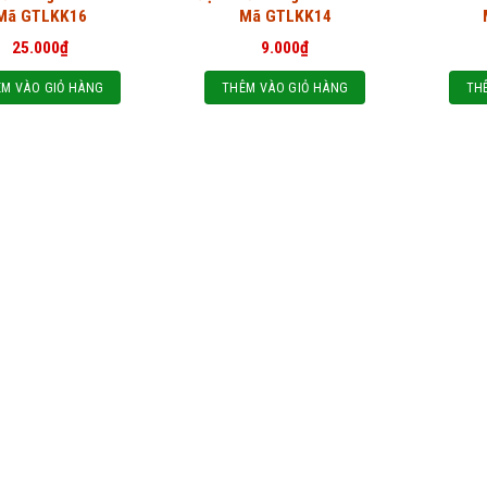
Mã GTLKK16
Mã GTLKK14
25.000
₫
9.000
₫
M VÀO GIỎ HÀNG
THÊM VÀO GIỎ HÀNG
TH