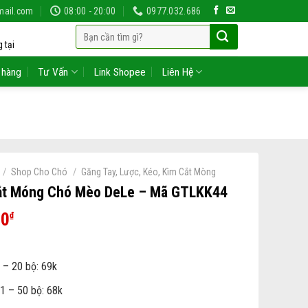
mail.com
08:00 - 20:00
0977.032.686
Tìm
 tại
kiếm:
 hàng
Tư Vấn
Link Shopee
Liên Hệ
/
/
Shop Cho Chó
Găng Tay, Lược, Kéo, Kìm Cắt Mòng
ắt Móng Chó Mèo DeLe – Mã GTLKK44
00
₫
 – 20 bộ: 69k
1 – 50 bộ: 68k