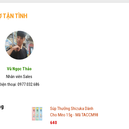
Ợ TẬN TÌNH
Vũ Ngọc Thảo
Nhân viên Sales
Điện thoại: 0977.032.686
ng
Súp Thưởng Shizuka Dành
Cho Mèo 15g - Mã TACCM98
640