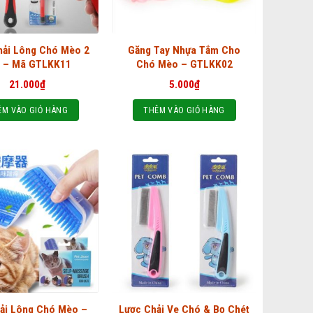
hải Lông Chó Mèo 2
Găng Tay Nhựa Tắm Cho
 – Mã GTLKK11
Chó Mèo – GTLKK02
21.000
₫
5.000
₫
ÊM VÀO GIỎ HÀNG
THÊM VÀO GIỎ HÀNG
ải Lông Chó Mèo –
Lược Chải Ve Chó & Bọ Chét