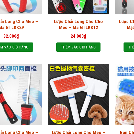
hải Lông Chó Mèo –
Lược Chải Lông Cho Chó
Lược C
Mã GTLKK29
Mèo – Mã GTLKK12
Mặt
32.000
₫
24.000
₫
M VÀO GIỎ HÀNG
THÊM VÀO GIỎ HÀNG
TH
hải Lông Chó Mèo –
Lược Chải Lông Chó Mèo –
Bàn Ch