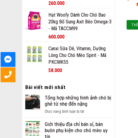
260.000
Hạt Woofy Dành Cho Chó Bao
20kg Bổ Sung Axit Béo Omega-3
THÊ
- Mã TACCM99
600.000
Canxi Sữa Dê, Vitamin, Dưỡng
Lông Cho Chó Mèo Spirit - Mã
PKCMK55
58.000
Bài viết mới nhất
Tổng hợp những hình ảnh chó bị
ghẻ từ nhẹ đến nặng
ở
Chức năng bình luận bị tắt
Tổng
hợp
Giới thiệu địa chỉ bán sỉ, bán
những
buôn phụ kiện cho chó mèo uy
hình
tín