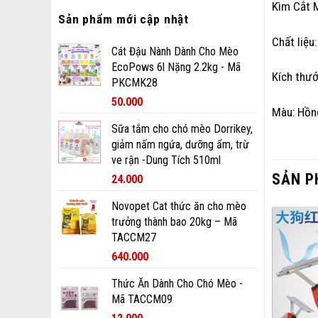
Kìm Cắt 
Sản phẩm mới cập nhật
Chất liệu
Cát Đậu Nành Dành Cho Mèo
EcoPows 6l Nặng 2.2kg - Mã
Kích thư
PKCMK28
50.000
Màu: Hồn
Sữa tắm cho chó mèo Dorrikey,
giảm nấm ngứa, dưỡng ẩm, trừ
ve rận -Dung Tích 510ml
SẢN P
24.000
Novopet Cat thức ăn cho mèo
trưởng thành bao 20kg – Mã
TACCM27
640.000
Thức Ăn Dành Cho Chó Mèo -
Mã TACCM09