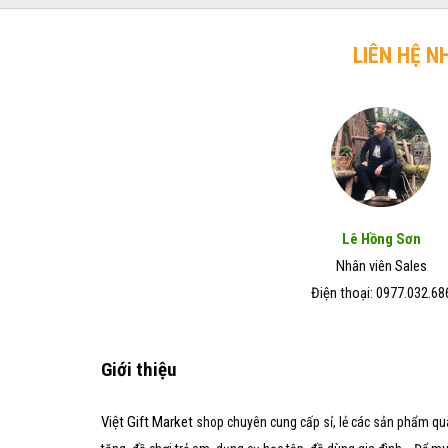
trở
chó
Đẹp
lên
mèo
–
hiệu
LIÊN HỆ N
Giá
quả
Rẻ
trong
–
vòng
Chất
7
Lượng
ngày
Tốt
Lê Hồng Sơn
Nhân viên Sales
Điện thoại: 0977.032.68
Giới thiệu
Việt Gift Market
shop chuyên cung cấp sỉ, lẻ các sản phẩm qu