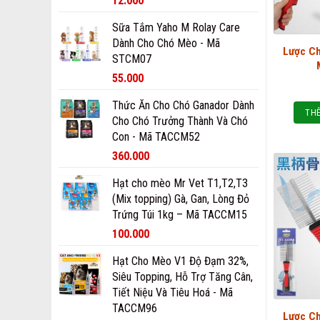
12.000
Sữa Tắm Yaho M Rolay Care
Dành Cho Chó Mèo - Mã
Lược C
STCM07
55.000
Thức Ăn Cho Chó Ganador Dành
THÊ
Cho Chó Trưởng Thành Và Chó
Con - Mã TACCM52
360.000
Hạt cho mèo Mr Vet T1,T2,T3
(Mix topping) Gà, Gan, Lòng Đỏ
Trứng Túi 1kg – Mã TACCM15
100.000
Hạt Cho Mèo V1 Độ Đạm 32%,
Siêu Topping, Hỗ Trợ Tăng Cân,
Tiết Niệu Và Tiêu Hoá - Mã
TACCM96
Lược C