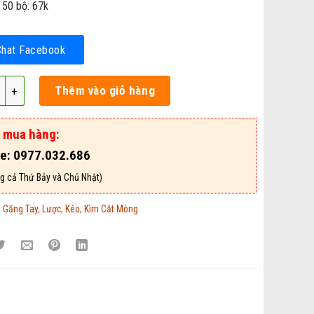
 50 bộ: 67k
Chat Facebook
 Móng Chó Mèo DeLe - Mã GTLKK44 số lượng
Thêm vào giỏ hàng
ợ mua hàng:
ne: 0977.032.686
g cả Thứ Bảy và Chủ Nhật)
:
Găng Tay, Lược, Kéo, Kìm Cắt Mòng