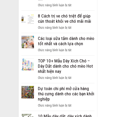
ảnh
ở
Chức năng bình luận bị tắt
chó
Giới
bị
thiệu
8 Cách trị ve chó triệt để giúp
ghẻ
địa
cún thoát khỏi ve chó mãi mãi
từ
chỉ
nhẹ
ở
Chức năng bình luận bị tắt
bán
đến
8
sỉ,
nặng
Cách
Các loại sữa tắm dành cho mèo
bán
trị
tốt nhất và cách lựa chọn
buôn
ve
phụ
ở
Chức năng bình luận bị tắt
chó
kiện
Các
triệt
cho
loại
TOP 10+ Mẫu Dây Xích Chó –
để
chó
sữa
Dây Dắt dành cho chó mèo Hot
giúp
mèo
tắm
nhất hiện nay
cún
uy
dành
thoát
ở
Chức năng bình luận bị tắt
tín
cho
khỏi
TOP
mèo
ve
10+
Dự toán chi phí mở cửa hàng
tốt
chó
Mẫu
thú cưng dành cho các bạn khởi
nhất
mãi
Dây
nghiệp
và
mãi
Xích
cách
ở
Chức năng bình luận bị tắt
Chó
lựa
Dự
–
chọn
toán
10 Mẫu dây dắt, dây xích dành