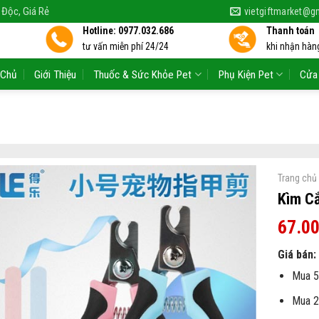
 Độc, Giá Rẻ
vietgiftmarket@g
Hotline: 0977.032.686
Thanh toán
tư vấn miễn phí 24/24
khi nhận hàng
 Chủ
Giới Thiệu
Thuốc & Sức Khỏe Pet
Phụ Kiện Pet
Cửa
Trang chủ
Kìm C
67.0
Giá bán:
Mua 5
Mua 2