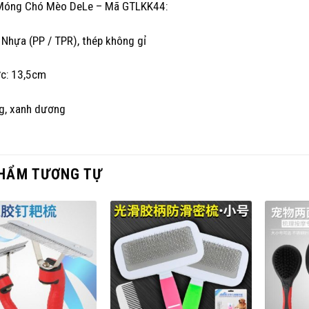
Móng Chó Mèo DeLe – Mã GTLKK44:
: Nhựa (PP / TPR), thép không gỉ
ớc: 13,5cm
g, xanh dương
HẨM TƯƠNG TỰ