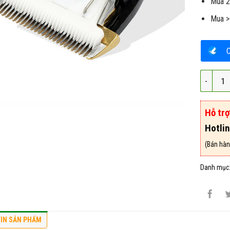
Mua 2
Mua >
Lưỡi Tôn
Hỗ tr
Hotli
(Bán hàn
Danh mục
IN SẢN PHẨM