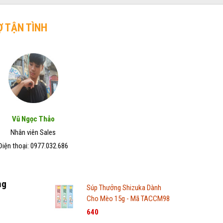
Ợ TẬN TÌNH
Vũ Ngọc Thảo
Nhân viên Sales
Điện thoại: 0977.032.686
ng
Súp Thưởng Shizuka Dành
Cho Mèo 15g - Mã TACCM98
640