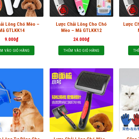
hải Lông Chó Mèo –
Lược Chải Lông Cho Chó
Lược C
Mã GTLKK14
Mèo – Mã GTLKK12
9.000
₫
24.000
₫
M VÀO GIỎ HÀNG
THÊM VÀO GIỎ HÀNG
TH