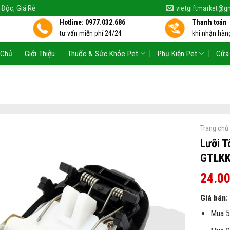
 Độc, Giá Rẻ
vietgiftmarket@g
Hotline: 0977.032.686
Thanh toán
tư vấn miễn phí 24/24
khi nhận hàng
 Chủ
Giới Thiệu
Thuốc & Sức Khỏe Pet
Phụ Kiện Pet
Cửa
Trang chủ
Lưỡi T
GTLK
24.0
Giá bán:
Mua 5