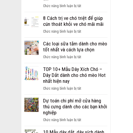
ảnh
ở
Chức năng bình luận bị tắt
chó
Giới
bị
thiệu
8 Cách trị ve chó triệt để giúp
ghẻ
địa
cún thoát khỏi ve chó mãi mãi
từ
chỉ
nhẹ
ở
Chức năng bình luận bị tắt
bán
đến
8
sỉ,
nặng
Cách
Các loại sữa tắm dành cho mèo
bán
trị
tốt nhất và cách lựa chọn
buôn
ve
phụ
ở
Chức năng bình luận bị tắt
chó
kiện
Các
triệt
cho
loại
TOP 10+ Mẫu Dây Xích Chó –
để
chó
sữa
Dây Dắt dành cho chó mèo Hot
giúp
mèo
tắm
nhất hiện nay
cún
uy
dành
thoát
ở
Chức năng bình luận bị tắt
tín
cho
khỏi
TOP
mèo
ve
10+
Dự toán chi phí mở cửa hàng
tốt
chó
Mẫu
thú cưng dành cho các bạn khởi
nhất
mãi
Dây
nghiệp
và
mãi
Xích
cách
ở
Chức năng bình luận bị tắt
Chó
lựa
Dự
–
chọn
toán
10 Mẫu dây dắt, dây xích dành