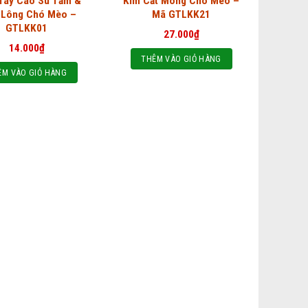
Tay Cao Su Tắm &
Kìm Cắt Móng Chó Mèo –
 Lông Chó Mèo –
Mã GTLKK21
GTLKK01
27.000
₫
14.000
₫
THÊM VÀO GIỎ HÀNG
ÊM VÀO GIỎ HÀNG