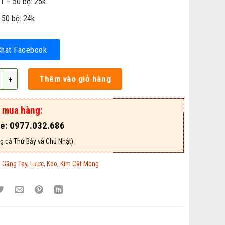
1 – 50 bộ: 25k
 50 bộ: 24k
Chat Facebook
g Đơ Cắt Lông Dành Cho Chó Mèo – Mã GTLKK27 số lượng
Thêm vào giỏ hàng
ợ mua hàng:
ne: 0977.032.686
g cả Thứ Bảy và Chủ Nhật)
:
Găng Tay, Lược, Kéo, Kìm Cắt Mòng