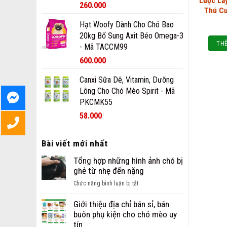
Lược Lấ
260.000
Thú C
Hạt Woofy Dành Cho Chó Bao
20kg Bổ Sung Axit Béo Omega-3
THÊ
- Mã TACCM99
600.000
Canxi Sữa Dê, Vitamin, Dưỡng
Lông Cho Chó Mèo Spirit - Mã
PKCMK55
58.000
Bài viết mới nhất
Tổng hợp những hình ảnh chó bị
ghẻ từ nhẹ đến nặng
ở
Chức năng bình luận bị tắt
Tổng
hợp
Giới thiệu địa chỉ bán sỉ, bán
những
buôn phụ kiện cho chó mèo uy
hình
tín