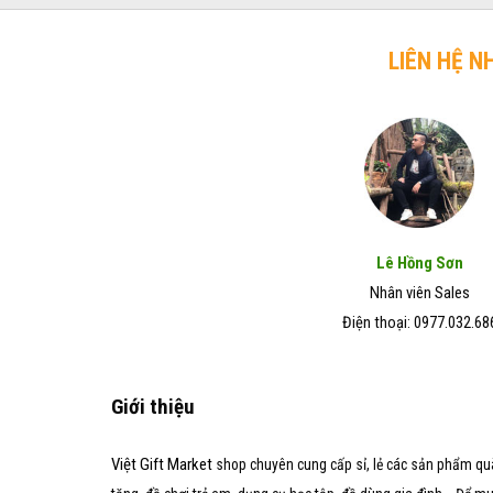
trở
chó
Đẹp
lên
mèo
–
hiệu
LIÊN HỆ N
Giá
quả
Rẻ
trong
–
vòng
Chất
7
Lượng
ngày
Tốt
Lê Hồng Sơn
Nhân viên Sales
Điện thoại: 0977.032.68
Giới thiệu
Việt Gift Market
shop chuyên cung cấp sỉ, lẻ các sản phẩm qu