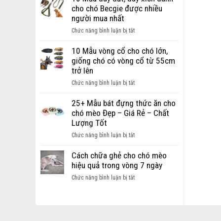
Dây
chi
cho chó Becgie được nhiều
Dắt
phí
người mua nhất
dành
mở
cho
ở
Chức năng bình luận bị tắt
cửa
chó
10
hàng
mèo
Mẫu
10 Mẫu vòng cổ cho chó lớn,
thú
Hot
dây
giống chó có vòng cổ từ 55cm
cưng
nhất
dắt,
trở lên
dành
hiện
dây
cho
ở
Chức năng bình luận bị tắt
nay
xích
các
10
dành
bạn
Mẫu
25+ Mẫu bát đựng thức ăn cho
cho
khởi
vòng
chó mèo Đẹp – Giá Rẻ – Chất
chó
nghiệp
cổ
Lượng Tốt
Becgie
cho
được
ở
Chức năng bình luận bị tắt
chó
nhiều
25+
lớn,
người
Mẫu
Cách chữa ghẻ cho chó mèo
giống
mua
bát
hiệu quả trong vòng 7 ngày
chó
nhất
đựng
có
ở
Chức năng bình luận bị tắt
thức
vòng
Cách
ăn
cổ
chữa
cho
từ
ghẻ
chó
55cm
cho
mèo