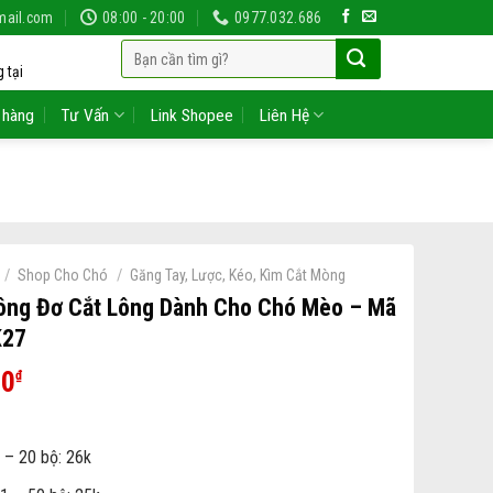
mail.com
08:00 - 20:00
0977.032.686
Tìm
 tại
kiếm:
 hàng
Tư Vấn
Link Shopee
Liên Hệ
/
/
Shop Cho Chó
Găng Tay, Lược, Kéo, Kìm Cắt Mòng
ông Đơ Cắt Lông Dành Cho Chó Mèo – Mã
K27
00
₫
 – 20 bộ: 26k