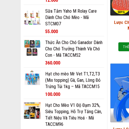
12.000
Sữa Tắm Yaho M Rolay Care
Dành Cho Chó Mèo - Mã
Lược C
STCM07
55.000
Thức Ăn Cho Chó Ganador Dành
THÊ
Cho Chó Trưởng Thành Và Chó
Con - Mã TACCM52
360.000
Hạt cho mèo Mr Vet T1,T2,T3
(Mix topping) Gà, Gan, Lòng Đỏ
Trứng Túi 1kg – Mã TACCM15
100.000
Hạt Cho Mèo V1 Độ Đạm 32%,
Siêu Topping, Hỗ Trợ Tăng Cân,
Tiết Niệu Và Tiêu Hoá - Mã
TACCM96