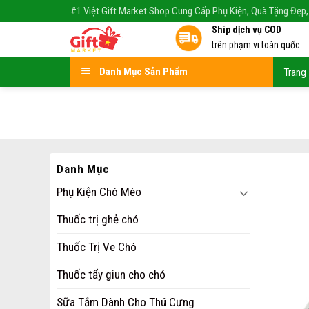
Skip
#1 Việt Gift Market Shop Cung Cấp Phụ Kiện, Quà Tặng Đẹp,
to
Ship dịch vụ COD
content
trên phạm vi toàn quốc
Danh Mục Sản Phẩm
Trang
Danh Mục
Phụ Kiện Chó Mèo
Thuốc trị ghẻ chó
Thuốc Trị Ve Chó
Thuốc tẩy giun cho chó
Sữa Tắm Dành Cho Thú Cưng