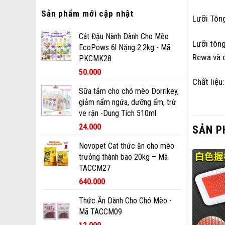
Sản phẩm mới cập nhật
Lưỡi Tôn
Cát Đậu Nành Dành Cho Mèo
Lưỡi tông
EcoPows 6l Nặng 2.2kg - Mã
Rewa và 
PKCMK28
50.000
Chất liệu:
Sữa tắm cho chó mèo Dorrikey,
giảm nấm ngứa, dưỡng ẩm, trừ
ve rận -Dung Tích 510ml
24.000
SẢN P
Novopet Cat thức ăn cho mèo
trưởng thành bao 20kg – Mã
TACCM27
640.000
Thức Ăn Dành Cho Chó Mèo -
Mã TACCM09