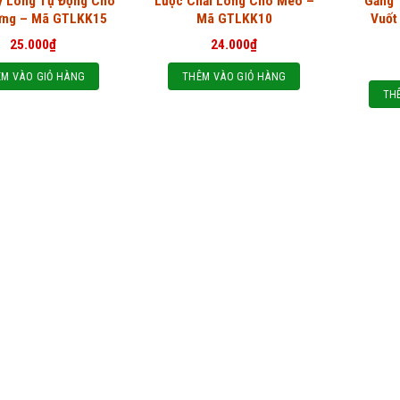
y Lông Tự Động Cho
Lược Chải Lông Chó Mèo –
Găng 
ưng – Mã GTLKK15
Mã GTLKK10
Vuốt
25.000
₫
24.000
₫
M VÀO GIỎ HÀNG
THÊM VÀO GIỎ HÀNG
TH