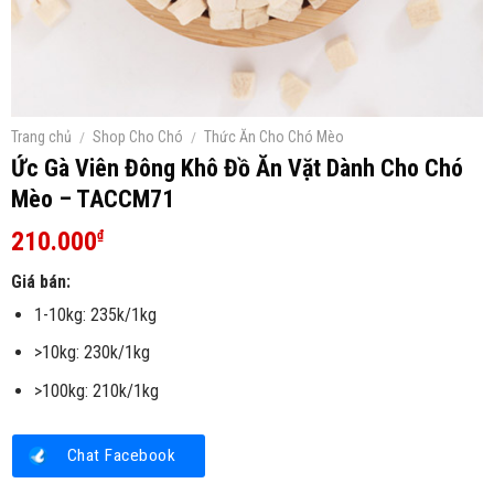
Trang chủ
/
Shop Cho Chó
/
Thức Ăn Cho Chó Mèo
Ức Gà Viên Đông Khô Đồ Ăn Vặt Dành Cho Chó
Mèo – TACCM71
210.000
₫
Giá bán:
1-10kg: 235k/1kg
>10kg: 230k/1kg
>100kg: 210k/1kg
Chat Facebook