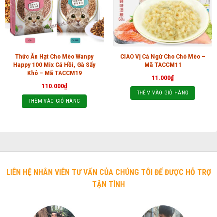
Thức Ăn Hạt Cho Mèo Wanpy
CIAO Vị Cá Ngừ Cho Chó Mèo –
Happy 100 Mix Cá Hồi, Gà Sấy
Mã TACCM11
Khô – Mã TACCM19
11.000
₫
110.000
₫
THÊM VÀO GIỎ HÀNG
THÊM VÀO GIỎ HÀNG
LIÊN HỆ NHÂN VIÊN TƯ VẤN CỦA CHÚNG TÔI ĐỂ ĐƯỢC HỖ TRỢ
TẬN TÌNH