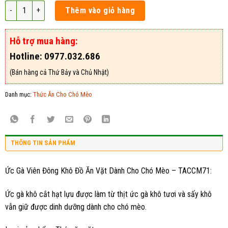
Ức Gà Viên Đông Khô Đồ Ăn Vặt Dành Cho Chó Mèo - TACCM71 số lượng
Thêm vào giỏ hàng
Hỗ trợ mua hàng:
Hotline: 0977.032.686
(Bán hàng cả Thứ Bảy và Chủ Nhật)
Danh mục:
Thức Ăn Cho Chó Mèo
THÔNG TIN SẢN PHẨM
Ức Gà Viên Đông Khô Đồ Ăn Vặt Dành Cho Chó Mèo – TACCM71:
Ức gà khô cắt hạt lựu được làm từ thịt ức gà khô tươi và sấy khô
vẫn giữ được dinh dưỡng dành cho chó mèo.