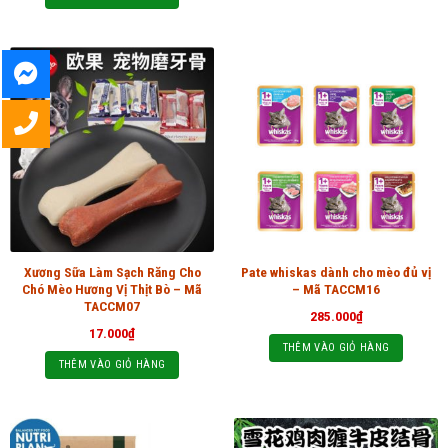
Xương Sữa Làm Sạch Răng Cho
Pate whiskas dành cho mèo đủ vị
Chó Mèo Hương Vị Thịt Bò – Mã
– Mã TACCM16
TACCM07
285.000
₫
17.000
₫
THÊM VÀO GIỎ HÀNG
THÊM VÀO GIỎ HÀNG