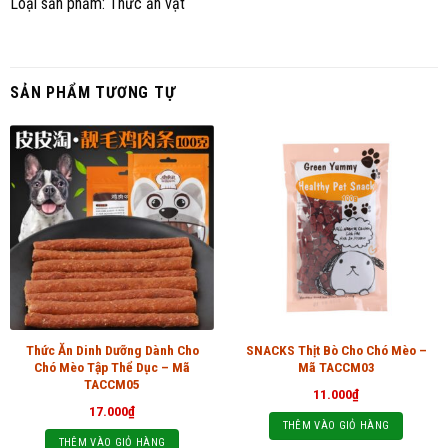
Loại sản phẩm: Thức ăn vặt
SẢN PHẨM TƯƠNG TỰ
Thức Ăn Dinh Dưỡng Dành Cho
SNACKS Thịt Bò Cho Chó Mèo –
Chó Mèo Tập Thể Dục – Mã
Mã TACCM03
TACCM05
11.000
₫
17.000
₫
THÊM VÀO GIỎ HÀNG
THÊM VÀO GIỎ HÀNG