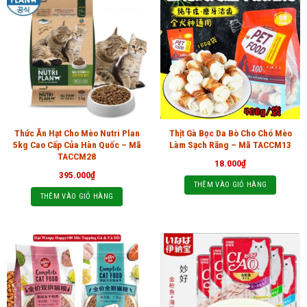
Thức Ăn Hạt Cho Mèo Nutri Plan
Thịt Gà Bọc Da Bò Cho Chó Mèo
5kg Cao Cấp Của Hàn Quốc – Mã
Làm Sạch Răng – Mã TACCM13
TACCM28
18.000
₫
395.000
₫
THÊM VÀO GIỎ HÀNG
THÊM VÀO GIỎ HÀNG