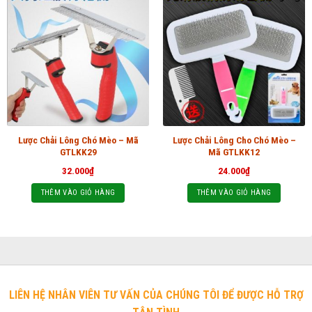
Lược Chải Lông Chó Mèo – Mã
Lược Chải Lông Cho Chó Mèo –
GTLKK29
Mã GTLKK12
32.000
₫
24.000
₫
THÊM VÀO GIỎ HÀNG
THÊM VÀO GIỎ HÀNG
LIÊN HỆ NHÂN VIÊN TƯ VẤN CỦA CHÚNG TÔI ĐỂ ĐƯỢC HỖ TRỢ