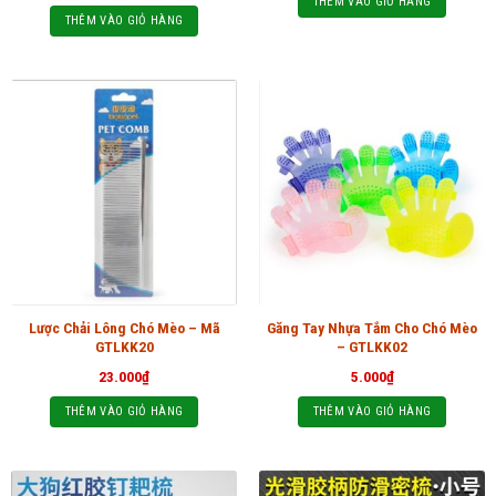
THÊM VÀO GIỎ HÀNG
THÊM VÀO GIỎ HÀNG
Lược Chải Lông Chó Mèo – Mã
Găng Tay Nhựa Tắm Cho Chó Mèo
GTLKK20
– GTLKK02
23.000
₫
5.000
₫
THÊM VÀO GIỎ HÀNG
THÊM VÀO GIỎ HÀNG