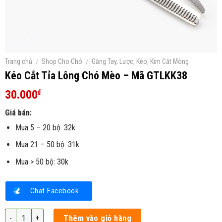
Trang chủ
/
Shop Cho Chó
/
Găng Tay, Lược, Kéo, Kìm Cắt Mòng
Kéo Cắt Tỉa Lông Chó Mèo – Mã GTLKK38
30.000
₫
Giá bán:
Mua 5 – 20 bộ: 32k
Mua 21 – 50 bộ: 31k
Mua > 50 bộ: 30k
Chat Facebook
Kéo Cắt Tỉa Lông Chó Mèo - Mã GTLKK38 số lượng
Thêm vào giỏ hàng