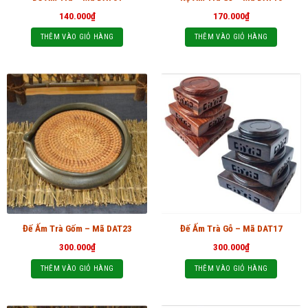
140.000
₫
170.000
₫
THÊM VÀO GIỎ HÀNG
THÊM VÀO GIỎ HÀNG
Đế Ấm Trà Gốm – Mã DAT23
Đế Ấm Trà Gỗ – Mã DAT17
300.000
₫
300.000
₫
THÊM VÀO GIỎ HÀNG
THÊM VÀO GIỎ HÀNG