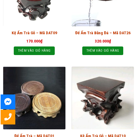
Kệ Ấm Trà Gỗ – Mã DAT09
Đế Ấm Trà Bằng Đá – Mã DAT26
170.000
₫
320.000
₫
THÊM VÀO GIỎ HÀNG
THÊM VÀO GIỎ HÀNG
Đế Ấm Trà – Mã DAT01
Kệ Ấm Trà Gỗ – Mã DAT10