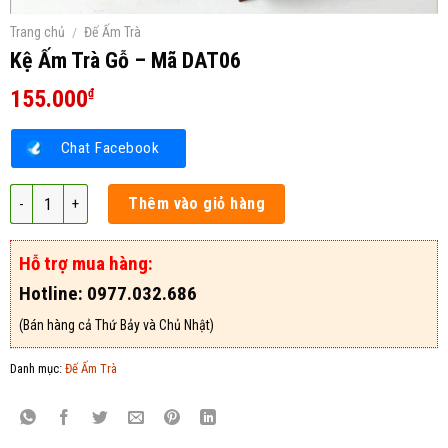
Trang chủ
/
Đế Ấm Trà
Kệ Ấm Trà Gỗ – Mã DAT06
155.000
₫
Chat Facebook
Kệ Ấm Trà Gỗ - Mã DAT06 số lượng
Thêm vào giỏ hàng
Hỗ trợ mua hàng:
Hotline: 0977.032.686
(Bán hàng cả Thứ Bảy và Chủ Nhật)
Danh mục:
Đế Ấm Trà