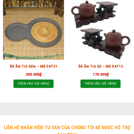
Đế Ấm Trà Gốm – Mã DAT21
Đế Ấm Trà Gỗ – Mã DAT12
200.000
₫
170.000
₫
THÊM VÀO GIỎ HÀNG
THÊM VÀO GIỎ HÀNG
LIÊN HỆ NHÂN VIÊN TƯ VẤN CỦA CHÚNG TÔI ĐỂ ĐƯỢC HỖ TRỢ