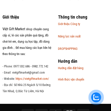
Giới thiệu
Thông tin chung
Giới thiệu Công ty
Việt Gift Market
shop chuyên cung
cấp sỉ, lẻ các sản phẩm quà tặng, đồ
Năng lực sản xuất
chơi trẻ em, dụng cụ học tập, đồ dùng
gia đình... Để mua hàng các bạn liên hệ
DROPSHIPPING
theo thông tin sau:
Hướng dẫn
- Phone: 0977.032.686 - 0982.772.142
Hướng dẫn đặt hàng
- Email:
vietgiftmarket@gmail.com
- Website:
https://vietgiftmarket.com/
Hình thức vận chuyển
- Địa chỉ: Số Nhà 25 Ngách 5/10 Đường
Tân Nhuệ, Q.Bắc Từ Liêm, Hà Nội