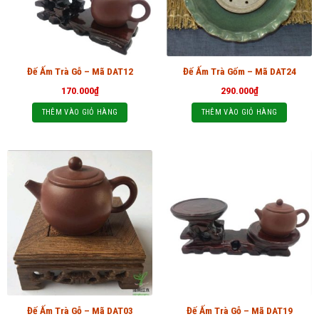
Đế Ấm Trà Gỗ – Mã DAT12
Đế Ấm Trà Gốm – Mã DAT24
170.000
₫
290.000
₫
THÊM VÀO GIỎ HÀNG
THÊM VÀO GIỎ HÀNG
Đế Ấm Trà Gỗ – Mã DAT03
Đế Ấm Trà Gỗ – Mã DAT19