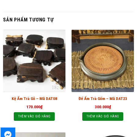
SẢN PHẨM TƯƠNG TỰ
Kệ Ấm Trà Gỗ – Mã DAT08
Đế Ấm Trà Gốm – Mã DAT23
170.000
₫
300.000
₫
THÊM VÀO GIỎ HÀNG
THÊM VÀO GIỎ HÀNG