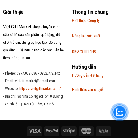
Giới thiệu
Thông tin chung
Giới thiệu Công ty
Việt Gift Market
shop chuyên cung
cấp sỉ, lẻ các sản phẩm quà tặng, đồ
Năng lực sản xuất
chơi trẻ em, dụng cụ học tập, đồ dùng
gia đình... Để mua hàng các bạn liên hệ
DROPSHIPPING
theo thông tin sau:
Hướng dẫn
- Phone: 0977.032.686 - 0982.772.142
Hướng dẫn đặt hàng
- Email:
vietgiftmarket@gmail.com
- Website:
https://vietgiftmarket.com/
Hình thức vận chuyển
- Địa chỉ: Số Nhà 25 Ngách 5/10 Đường
Tân Nhuệ, Q.Bắc Từ Liêm, Hà Nội