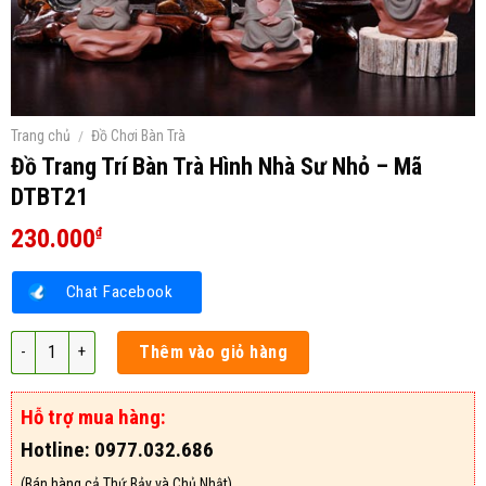
Trang chủ
/
Đồ Chơi Bàn Trà
Đồ Trang Trí Bàn Trà Hình Nhà Sư Nhỏ – Mã
DTBT21
230.000
₫
Chat Facebook
Đồ Trang Trí Bàn Trà Hình Nhà Sư Nhỏ - Mã DTBT21 số lượng
Thêm vào giỏ hàng
Hỗ trợ mua hàng:
Hotline: 0977.032.686
(Bán hàng cả Thứ Bảy và Chủ Nhật)