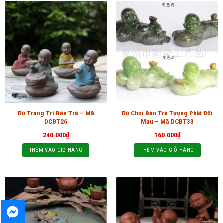
Đồ Trang Trí Bàn Trà – Mã
Đồ Chơi Bàn Trà Tượng Phật Đổi
DCBT26
Màu – Mã DCBT33
240.000
₫
160.000
₫
THÊM VÀO GIỎ HÀNG
THÊM VÀO GIỎ HÀNG