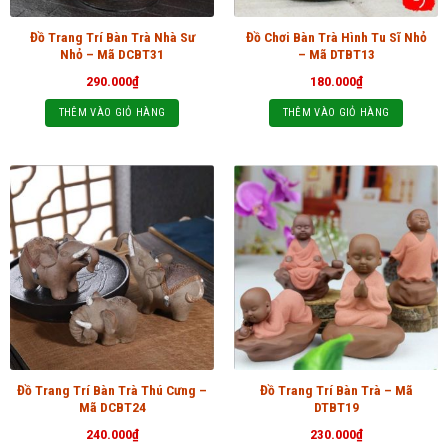
Đồ Trang Trí Bàn Trà Nhà Sư
Đồ Chơi Bàn Trà Hình Tu Sĩ Nhỏ
Nhỏ – Mã DCBT31
– Mã DTBT13
290.000
₫
180.000
₫
THÊM VÀO GIỎ HÀNG
THÊM VÀO GIỎ HÀNG
Đồ Trang Trí Bàn Trà Thú Cưng –
Đồ Trang Trí Bàn Trà – Mã
Mã DCBT24
DTBT19
240.000
₫
230.000
₫