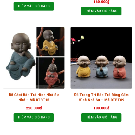
160.000
₫
THÊM VÀO GIỎ HÀNG
THÊM VÀO GIỎ HÀNG
Đồ Chơi Bàn Trà Hình Nhà Sư
Đồ Trang Trí Bàn Trà Bằng Gốm
Nhỏ – Mã DTBT15
Hình Nhà Sư – Mã DTBT09
220.000
₫
180.000
₫
THÊM VÀO GIỎ HÀNG
THÊM VÀO GIỎ HÀNG