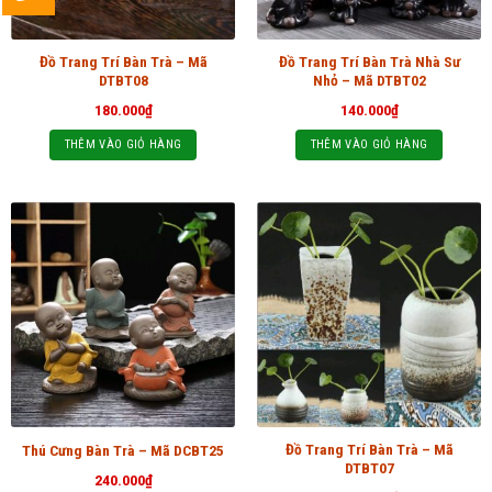
Đồ Trang Trí Bàn Trà – Mã
Đồ Trang Trí Bàn Trà Nhà Sư
DTBT08
Nhỏ – Mã DTBT02
180.000
₫
140.000
₫
THÊM VÀO GIỎ HÀNG
THÊM VÀO GIỎ HÀNG
Đồ Trang Trí Bàn Trà – Mã
Thú Cưng Bàn Trà – Mã DCBT25
DTBT07
240.000
₫