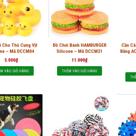
i Cho Thú Cưng Vịt
Đồ Chơi Bánh HAMBURGER
Cần Câ
one – Mã DCCM04
Silicone – Mã DCCM31
Bằng A
5.000
₫
11.000
₫
M VÀO GIỎ HÀNG
THÊM VÀO GIỎ HÀNG
TH