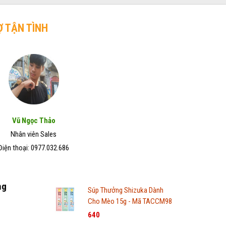
Ợ TẬN TÌNH
Vũ Ngọc Thảo
Nhân viên Sales
Điện thoại: 0977.032.686
ng
Súp Thưởng Shizuka Dành
Cho Mèo 15g - Mã TACCM98
640