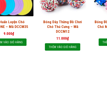
 Huấn Luyện Chó
Bóng Dây Thừng Đồ Chơi
Bóng Đồ
ONE – Mã DCCM35
Chó Thú Cưng – Mã
Chó 
DCCM12
9.000
₫
11.000
₫
M VÀO GIỎ HÀNG
TH
THÊM VÀO GIỎ HÀNG