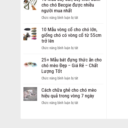
Dây
chi
cho chó Becgie được nhiều
Dắt
phí
người mua nhất
dành
mở
cho
ở
Chức năng bình luận bị tắt
cửa
chó
10
hàng
mèo
Mẫu
10 Mẫu vòng cổ cho chó lớn,
thú
Hot
dây
giống chó có vòng cổ từ 55cm
cưng
nhất
dắt,
trở lên
dành
hiện
dây
cho
ở
Chức năng bình luận bị tắt
nay
xích
các
10
dành
bạn
Mẫu
25+ Mẫu bát đựng thức ăn cho
cho
khởi
vòng
chó mèo Đẹp – Giá Rẻ – Chất
chó
nghiệp
cổ
Lượng Tốt
Becgie
cho
được
ở
Chức năng bình luận bị tắt
chó
nhiều
25+
lớn,
người
Mẫu
Cách chữa ghẻ cho chó mèo
giống
mua
bát
hiệu quả trong vòng 7 ngày
chó
nhất
đựng
có
ở
Chức năng bình luận bị tắt
thức
vòng
Cách
ăn
cổ
chữa
cho
từ
ghẻ
chó
55cm
cho
mèo