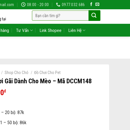
mail.com
08:00 - 20:00
0977.032.686
Tìm
 tại
kiếm:
 hàng
Tư Vấn
Link Shopee
Liên Hệ
/
/
Shop Cho Chó
Đồ Chơi Cho Pet
ơi Gãi Dành Cho Mèo – Mã DCCM148
00
₫
 – 20 bộ: 87k
1 – 50 bộ: 86k