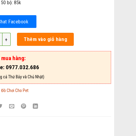
 50 bộ: 85k
Chat Facebook
Gãi Dành Cho Mèo - Mã DCCM148 số lượng
Thêm vào giỏ hàng
ợ mua hàng:
ne: 0977.032.686
g cả Thứ Bảy và Chủ Nhật)
:
Đồ Chơi Cho Pet