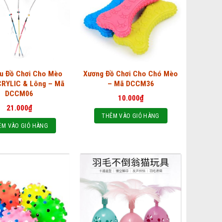
u Đồ Chơi Cho Mèo
Xương Đồ Chơi Cho Chó Mèo
CRYLIC & Lông – Mã
– Mã DCCM36
DCCM06
10.000
₫
21.000
₫
THÊM VÀO GIỎ HÀNG
ÊM VÀO GIỎ HÀNG