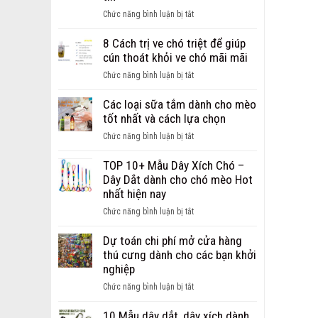
ảnh
ở
Chức năng bình luận bị tắt
chó
Giới
bị
thiệu
8 Cách trị ve chó triệt để giúp
ghẻ
địa
cún thoát khỏi ve chó mãi mãi
từ
chỉ
nhẹ
ở
Chức năng bình luận bị tắt
bán
đến
8
sỉ,
nặng
Cách
Các loại sữa tắm dành cho mèo
bán
trị
tốt nhất và cách lựa chọn
buôn
ve
phụ
ở
Chức năng bình luận bị tắt
chó
kiện
Các
triệt
cho
loại
TOP 10+ Mẫu Dây Xích Chó –
để
chó
sữa
Dây Dắt dành cho chó mèo Hot
giúp
mèo
tắm
nhất hiện nay
cún
uy
dành
thoát
ở
Chức năng bình luận bị tắt
tín
cho
khỏi
TOP
mèo
ve
10+
Dự toán chi phí mở cửa hàng
tốt
chó
Mẫu
thú cưng dành cho các bạn khởi
nhất
mãi
Dây
nghiệp
và
mãi
Xích
cách
ở
Chức năng bình luận bị tắt
Chó
lựa
Dự
–
chọn
toán
10 Mẫu dây dắt, dây xích dành