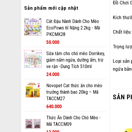
Đồ Chơi 
Sản phẩm mới cập nhật
Kích thư
Cát Đậu Nành Dành Cho Mèo
EcoPows 6l Nặng 2.2kg - Mã
Chất liệu
PKCMK28
50.000
Trọng lư
Sữa tắm cho chó mèo Dorrikey,
giảm nấm ngứa, dưỡng ẩm, trừ
Loại sản 
ve rận -Dung Tích 510ml
ngứa bằn
24.000
Novopet Cat thức ăn cho mèo
trưởng thành bao 20kg – Mã
SẢN P
TACCM27
640.000
Thức Ăn Dành Cho Chó Mèo -
Mã TACCM09