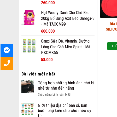
260.000
Hạt Woofy Dành Cho Chó Bao
20kg Bổ Sung Axit Béo Omega-3
Đĩa
- Mã TACCM99
SILIC
600.000
Canxi Sữa Dê, Vitamin, Dưỡng
THÊ
Lông Cho Chó Mèo Spirit - Mã
PKCMK55
58.000
Bài viết mới nhất
Tổng hợp những hình ảnh chó bị
ghẻ từ nhẹ đến nặng
ở
Chức năng bình luận bị tắt
Tổng
hợp
Giới thiệu địa chỉ bán sỉ, bán
những
buôn phụ kiện cho chó mèo uy
hình
tín