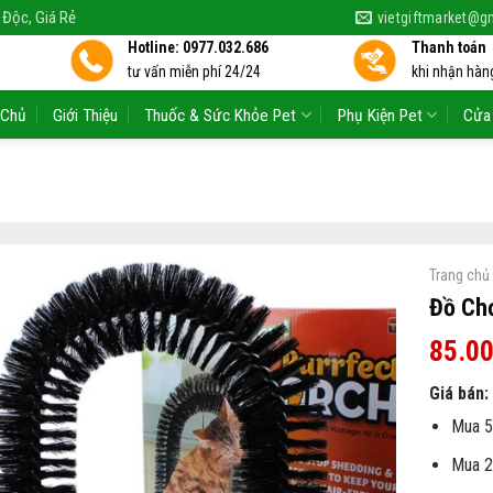
 Độc, Giá Rẻ
vietgiftmarket@g
Hotline: 0977.032.686
Thanh toán
tư vấn miễn phí 24/24
khi nhận hàng
 Chủ
Giới Thiệu
Thuốc & Sức Khỏe Pet
Phụ Kiện Pet
Cửa
Trang chủ
Đồ Ch
85.0
Giá bán:
Mua 5
Mua 2