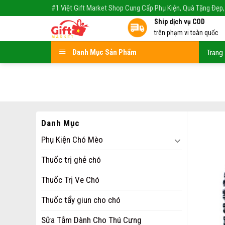
Skip
#1 Việt Gift Market Shop Cung Cấp Phụ Kiện, Quà Tặng Đẹp,
to
Ship dịch vụ COD
content
trên phạm vi toàn quốc
Danh Mục Sản Phẩm
Trang
Danh Mục
Phụ Kiện Chó Mèo
Thuốc trị ghẻ chó
Thuốc Trị Ve Chó
Thuốc tẩy giun cho chó
Sữa Tắm Dành Cho Thú Cưng