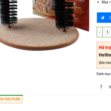
Mua >
Đồ Chơi 
Hỗ tr
Hotli
(Bán hàn
Danh mục
IN SẢN PHẨM