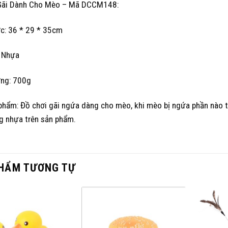
Gãi Dành Cho Mèo – Mã DCCM148:
ớc: 36 * 29 * 35cm
: Nhựa
ợng: 700g
phẩm: Đồ chơi gãi ngứa dàng cho mèo, khi mèo bị ngứa phần nào tr
g nhựa trên sản phẩm.
HẨM TƯƠNG TỰ