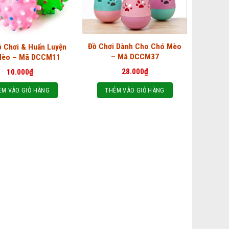
Đồ Chơi Dành Cho Chó Mèo
 Chơi & Huấn Luyện
– Mã DCCM37
Mèo – Mã DCCM11
28.000
₫
10.000
₫
THÊM VÀO GIỎ HÀNG
ÊM VÀO GIỎ HÀNG