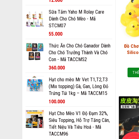
12.000
Sữa Tắm Yaho M Rolay Care
Dành Cho Chó Mèo - Mã
STCM07
55.000
Thức Ăn Cho Chó Ganador Dành
Đồ Chơ
Silic
Cho Chó Trưởng Thành Và Chó
Con - Mã TACCM52
360.000
THÊ
Hạt cho mèo Mr Vet T1,T2,T3
(Mix topping) Gà, Gan, Lòng Đỏ
Trứng Túi 1kg – Mã TACCM15
100.000
Hạt Cho Mèo V1 Độ Đạm 32%,
Siêu Topping, Hỗ Trợ Tăng Cân,
Tiết Niệu Và Tiêu Hoá - Mã
TACCM96