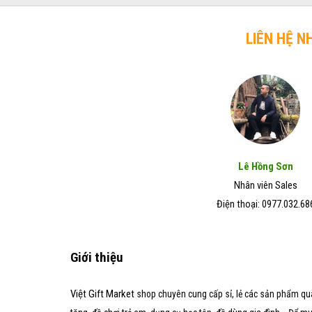
trở
chó
Đẹp
lên
mèo
–
hiệu
LIÊN HỆ N
Giá
quả
Rẻ
trong
–
vòng
Chất
7
Lượng
ngày
Tốt
Lê Hồng Sơn
Nhân viên Sales
Điện thoại: 0977.032.68
Giới thiệu
Việt Gift Market
shop chuyên cung cấp sỉ, lẻ các sản phẩm qu