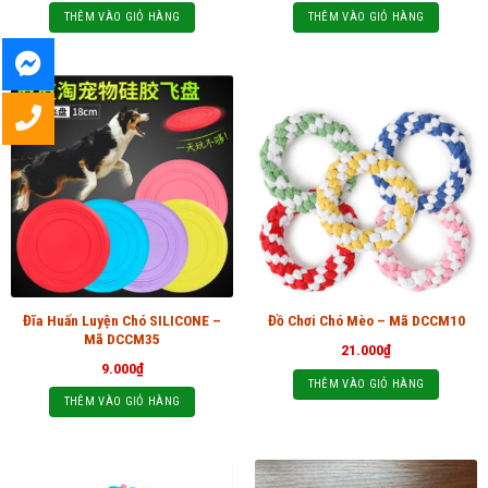
THÊM VÀO GIỎ HÀNG
THÊM VÀO GIỎ HÀNG
Đĩa Huấn Luyện Chó SILICONE –
Đồ Chơi Chó Mèo – Mã DCCM10
Mã DCCM35
21.000
₫
9.000
₫
THÊM VÀO GIỎ HÀNG
THÊM VÀO GIỎ HÀNG