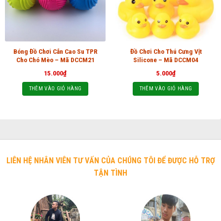
Bóng Đồ Chơi Cắn Cao Su TPR
Đồ Chơi Cho Thú Cưng Vịt
Cho Chó Mèo – Mã DCCM21
Silicone – Mã DCCM04
15.000
₫
5.000
₫
THÊM VÀO GIỎ HÀNG
THÊM VÀO GIỎ HÀNG
LIÊN HỆ NHÂN VIÊN TƯ VẤN CỦA CHÚNG TÔI ĐỂ ĐƯỢC HỖ TRỢ
TẬN TÌNH