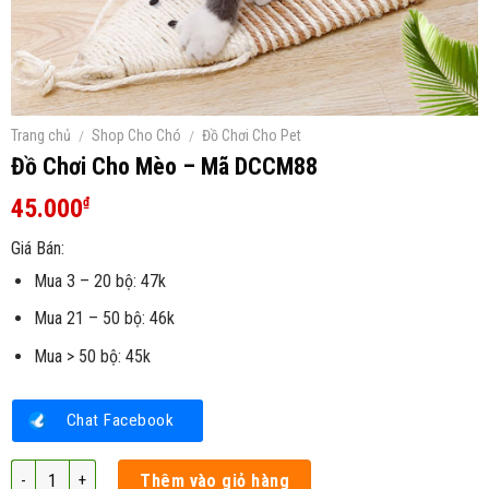
Trang chủ
/
Shop Cho Chó
/
Đồ Chơi Cho Pet
Đồ Chơi Cho Mèo – Mã DCCM88
45.000
₫
Giá Bán:
Mua 3 – 20 bộ: 47k
Mua 21 – 50 bộ: 46k
Mua > 50 bộ: 45k
Chat Facebook
Đồ Chơi Cho Mèo - Mã DCCM88 số lượng
Thêm vào giỏ hàng