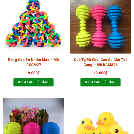
Bóng Cao Su Nhiều Màu – Mã
Quả Tạ Đồ Chơi Cao Su Cho Thú
DCCM27
Cưng – Mã DCCM26
9.000
₫
13.000
₫
THÊM VÀO GIỎ HÀNG
THÊM VÀO GIỎ HÀNG