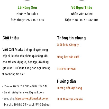
Lê Hồng Sơn
Vũ Ngọc Thảo
Nhân viên Sales
Nhân viên Sales
Điện thoại: 0977.032.686
Điện thoại: 0977.032.686
Giới thiệu
Thông tin chung
Giới thiệu Công ty
Việt Gift Market
shop chuyên cung
cấp sỉ, lẻ các sản phẩm quà tặng, đồ
Năng lực sản xuất
chơi trẻ em, dụng cụ học tập, đồ dùng
gia đình... Để mua hàng các bạn liên hệ
DROPSHIPPING
theo thông tin sau:
Hướng dẫn
- Phone: 0977.032.686 - 0982.772.142
Hướng dẫn đặt hàng
- Email:
vietgiftmarket@gmail.com
- Website:
https://vietgiftmarket.com/
Hình thức vận chuyển
- Địa chỉ: Số Nhà 25 Ngách 5/10 Đường