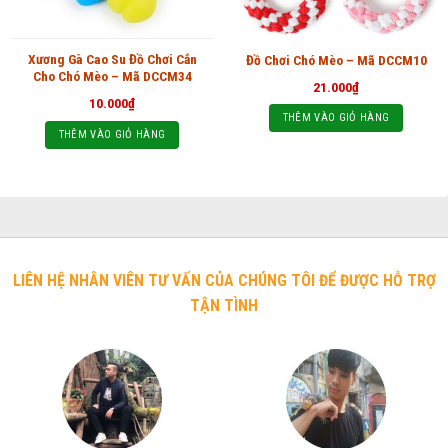
Xương Gà Cao Su Đồ Chơi Cắn
Đồ Chơi Chó Mèo – Mã DCCM10
Cho Chó Mèo – Mã DCCM34
21.000
₫
10.000
₫
THÊM VÀO GIỎ HÀNG
THÊM VÀO GIỎ HÀNG
LIÊN HỆ NHÂN VIÊN TƯ VẤN CỦA CHÚNG TÔI ĐỂ ĐƯỢC HỖ TRỢ
TẬN TÌNH