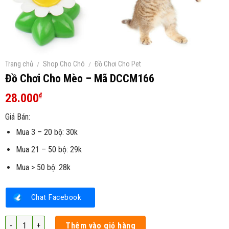
Trang chủ
/
Shop Cho Chó
/
Đồ Chơi Cho Pet
Đồ Chơi Cho Mèo – Mã DCCM166
28.000
₫
Giá Bán:
Mua 3 – 20 bộ: 30k
Mua 21 – 50 bộ: 29k
Mua > 50 bộ: 28k
Chat Facebook
Đồ Chơi Cho Mèo - Mã DCCM166 số lượng
Thêm vào giỏ hàng