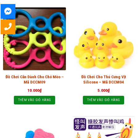
Đồ Chơi Cắn Dành Cho Chó Mèo –
Đồ Chơi Cho Thú Cưng Vịt
Mã DCCM09
Silicone – Mã DCCM04
10.000
₫
5.000
₫
THÊM VÀO GIỎ HÀNG
THÊM VÀO GIỎ HÀNG