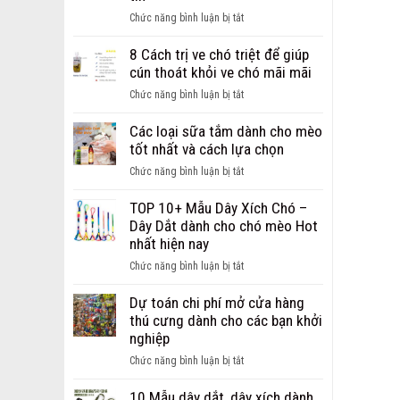
ảnh
ở
Chức năng bình luận bị tắt
chó
Giới
bị
thiệu
8 Cách trị ve chó triệt để giúp
ghẻ
địa
cún thoát khỏi ve chó mãi mãi
từ
chỉ
nhẹ
ở
Chức năng bình luận bị tắt
bán
đến
8
sỉ,
nặng
Cách
Các loại sữa tắm dành cho mèo
bán
trị
tốt nhất và cách lựa chọn
buôn
ve
phụ
ở
Chức năng bình luận bị tắt
chó
kiện
Các
triệt
cho
loại
TOP 10+ Mẫu Dây Xích Chó –
để
chó
sữa
Dây Dắt dành cho chó mèo Hot
giúp
mèo
tắm
nhất hiện nay
cún
uy
dành
thoát
ở
Chức năng bình luận bị tắt
tín
cho
khỏi
TOP
mèo
ve
10+
Dự toán chi phí mở cửa hàng
tốt
chó
Mẫu
thú cưng dành cho các bạn khởi
nhất
mãi
Dây
nghiệp
và
mãi
Xích
cách
ở
Chức năng bình luận bị tắt
Chó
lựa
Dự
–
chọn
toán
10 Mẫu dây dắt, dây xích dành