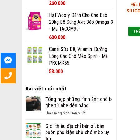
260.000
Đĩa
SILIC
Hạt Woofy Dành Cho Chó Bao
20kg Bổ Sung Axit Béo Omega-3
- Mã TACCM99
THÊ
600.000
Canxi Sữa Dê, Vitamin, Dưỡng
Lông Cho Chó Mèo Spirit - Mã
PKCMK55
58.000
Bài viết mới nhất
Tổng hợp những hình ảnh chó bị
ghẻ từ nhẹ đến nặng
ở
Chức năng bình luận bị tắt
Tổng
hợp
Giới thiệu địa chỉ bán sỉ, bán
những
buôn phụ kiện cho chó mèo uy
hình
tín