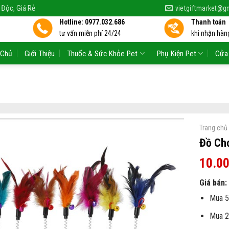
 Độc, Giá Rẻ
vietgiftmarket@g
Hotline: 0977.032.686
Thanh toán
tư vấn miễn phí 24/24
khi nhận hàng
 Chủ
Giới Thiệu
Thuốc & Sức Khỏe Pet
Phụ Kiện Pet
Cửa
Trang chủ
Đồ Ch
10.0
Giá bán:
Mua 5
Mua 2