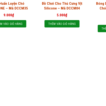
 Huấn Luyện Chó
Đồ Chơi Cho Thú Cưng Vịt
Bóng 
ONE – Mã DCCM35
Silicone – Mã DCCM04
Chó
9.000
₫
5.000
₫
M VÀO GIỎ HÀNG
THÊM VÀO GIỎ HÀNG
TH