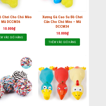
ồ Chơi Cho Chó Mèo
Xương Gà Cao Su Đồ Chơi
– Mã DCCM36
Cắn Cho Chó Mèo – Mã
DCCM34
10.000
₫
10.000
₫
ÊM VÀO GIỎ HÀNG
THÊM VÀO GIỎ HÀNG