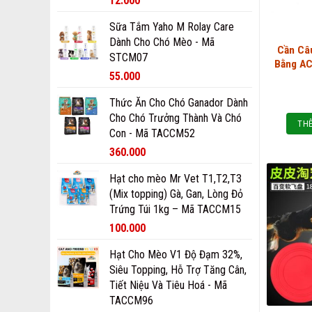
12.000
Sữa Tắm Yaho M Rolay Care
Dành Cho Chó Mèo - Mã
Cần Câ
STCM07
Bằng AC
55.000
Thức Ăn Cho Chó Ganador Dành
Cho Chó Trưởng Thành Và Chó
THÊ
Con - Mã TACCM52
360.000
Hạt cho mèo Mr Vet T1,T2,T3
(Mix topping) Gà, Gan, Lòng Đỏ
Trứng Túi 1kg – Mã TACCM15
100.000
Hạt Cho Mèo V1 Độ Đạm 32%,
Siêu Topping, Hỗ Trợ Tăng Cân,
Tiết Niệu Và Tiêu Hoá - Mã
TACCM96