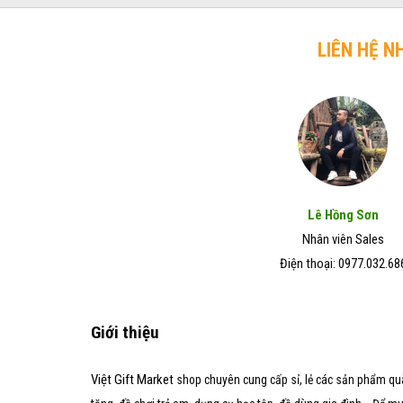
trở
chó
Đẹp
lên
mèo
–
hiệu
LIÊN HỆ N
Giá
quả
Rẻ
trong
–
vòng
Chất
7
Lượng
ngày
Tốt
Lê Hồng Sơn
Nhân viên Sales
Điện thoại: 0977.032.68
Giới thiệu
Việt Gift Market
shop chuyên cung cấp sỉ, lẻ các sản phẩm qu