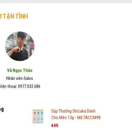
Ợ TẬN TÌNH
Vũ Ngọc Thảo
Nhân viên Sales
Điện thoại: 0977.032.686
ng
Súp Thưởng Shizuka Dành
Cho Mèo 15g - Mã TACCM98
640