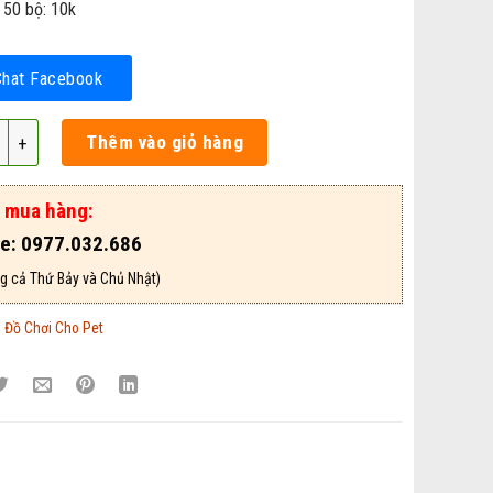
 50 bộ: 10k
Chat Facebook
 Cho Mèo - Mã DCCM104 số lượng
Thêm vào giỏ hàng
ợ mua hàng:
ne: 0977.032.686
g cả Thứ Bảy và Chủ Nhật)
:
Đồ Chơi Cho Pet