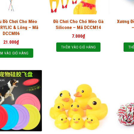
u Đồ Chơi Cho Mèo
Đồ Chơi Cho Chó Mèo Gà
Xương Đ
RYLIC & Lông – Mã
Silicone – Mã DCCM14
DCCM06
7.000
₫
21.000
₫
THÊM VÀO GIỎ HÀNG
TH
M VÀO GIỎ HÀNG