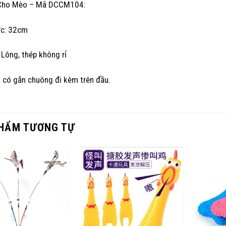
Cho Mèo – Mã DCCM104:
ớc: 32cm
: Lông, thép không rỉ
 có gắn chuông đi kèm trên đầu.
HẨM TƯƠNG TỰ