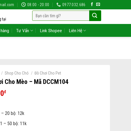
mail.com
08:00 - 20:00
0977.032.686
Tìm
 tại
kiếm:
 hàng
Tư Vấn
Link Shopee
Liên Hệ
/
/
Shop Cho Chó
Đồ Chơi Cho Pet
ơi Cho Mèo – Mã DCCM104
00
₫
 – 20 bộ: 12k
1 – 50 bộ: 11k