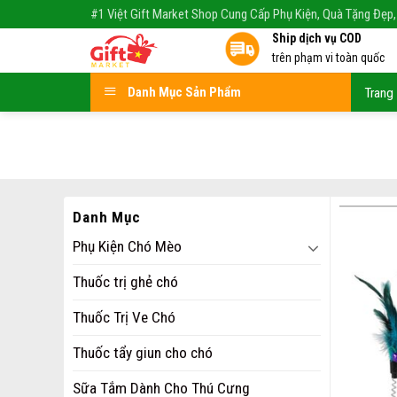
Skip
#1 Việt Gift Market Shop Cung Cấp Phụ Kiện, Quà Tặng Đẹp,
to
Ship dịch vụ COD
content
trên phạm vi toàn quốc
Danh Mục Sản Phẩm
Trang
Danh Mục
Phụ Kiện Chó Mèo
Thuốc trị ghẻ chó
Thuốc Trị Ve Chó
Thuốc tẩy giun cho chó
Sữa Tắm Dành Cho Thú Cưng