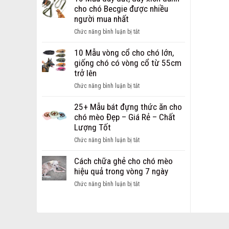
Dây
chi
cho chó Becgie được nhiều
Dắt
phí
người mua nhất
dành
mở
cho
ở
Chức năng bình luận bị tắt
cửa
chó
10
hàng
mèo
Mẫu
10 Mẫu vòng cổ cho chó lớn,
thú
Hot
dây
giống chó có vòng cổ từ 55cm
cưng
nhất
dắt,
trở lên
dành
hiện
dây
cho
ở
Chức năng bình luận bị tắt
nay
xích
các
10
dành
bạn
Mẫu
25+ Mẫu bát đựng thức ăn cho
cho
khởi
vòng
chó mèo Đẹp – Giá Rẻ – Chất
chó
nghiệp
cổ
Lượng Tốt
Becgie
cho
được
ở
Chức năng bình luận bị tắt
chó
nhiều
25+
lớn,
người
Mẫu
Cách chữa ghẻ cho chó mèo
giống
mua
bát
hiệu quả trong vòng 7 ngày
chó
nhất
đựng
có
ở
Chức năng bình luận bị tắt
thức
vòng
Cách
ăn
cổ
chữa
cho
từ
ghẻ
chó
55cm
cho
mèo