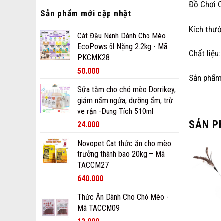
Đồ Chơi 
Sản phẩm mới cập nhật
Kích thư
Cát Đậu Nành Dành Cho Mèo
EcoPows 6l Nặng 2.2kg - Mã
Chất liệu
PKCMK28
50.000
Sản phẩm
Sữa tắm cho chó mèo Dorrikey,
giảm nấm ngứa, dưỡng ẩm, trừ
ve rận -Dung Tích 510ml
SẢN P
24.000
Novopet Cat thức ăn cho mèo
trưởng thành bao 20kg – Mã
TACCM27
640.000
Thức Ăn Dành Cho Chó Mèo -
Mã TACCM09