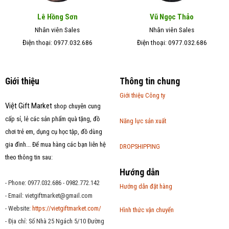
Lê Hồng Sơn
Vũ Ngọc Thảo
Nhân viên Sales
Nhân viên Sales
Điện thoại: 0977.032.686
Điện thoại: 0977.032.686
Giới thiệu
Thông tin chung
Giới thiệu Công ty
Việt Gift Market
shop chuyên cung
cấp sỉ, lẻ các sản phẩm quà tặng, đồ
Năng lực sản xuất
chơi trẻ em, dụng cụ học tập, đồ dùng
gia đình... Để mua hàng các bạn liên hệ
DROPSHIPPING
theo thông tin sau:
Hướng dẫn
- Phone: 0977.032.686 - 0982.772.142
Hướng dẫn đặt hàng
- Email:
vietgiftmarket@gmail.com
- Website:
https://vietgiftmarket.com/
Hình thức vận chuyển
- Địa chỉ: Số Nhà 25 Ngách 5/10 Đường