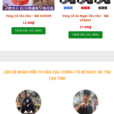
Vòng Cổ Áo Ngực Cho Chó – Mã
Vòng Cổ Cho Chó – Mã VCDD09
VCDD01
12.000
₫
37.000
₫
THÊM VÀO GIỎ HÀNG
THÊM VÀO GIỎ HÀNG
LIÊN HỆ NHÂN VIÊN TƯ VẤN CỦA CHÚNG TÔI ĐỂ ĐƯỢC HỖ TRỢ
TẬN TÌNH