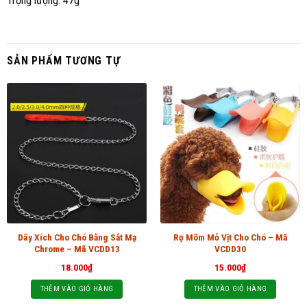
Trọng lượng: 47g
SẢN PHẨM TƯƠNG TỰ
Dây Xích Cho Chó Bằng Sắt Mạ
Rọ Mõm Mỏ Vịt Cho Chó – Mã
Chrome – Mã VCDD13
VCDD30
18.000
₫
15.000
₫
THÊM VÀO GIỎ HÀNG
THÊM VÀO GIỎ HÀNG