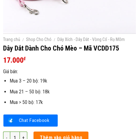
Trang chủ
/
Shop Cho Chó
/
Dây Xích - Dây Dắt - Vòng Cổ - Rọ Mõm
Dây Dắt Dành Cho Chó Mèo – Mã VCDD175
17.000
₫
Giá bán:
Mua 3 – 20 bộ: 19k
Mua 21 – 50 bộ: 18k
Mua > 50 bộ: 17k
Chat Facebook
Dây Dắt Dành Cho Chó Mèo - Mã VCDD175 số lượng
Thêm vào giỏ hàng