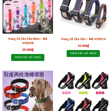
Vòng Cổ Cho Chó Mèo – Mã
Vòng Cổ Cho Chó – Mã VCDD10
VCDD28
10.000
₫
20.000
₫
THÊM VÀO GIỎ HÀNG
THÊM VÀO GIỎ HÀNG