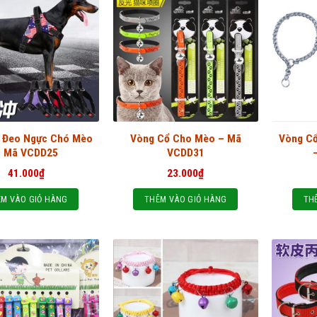
 Đeo Ngực Chó Mèo
Vòng Cổ Cho Mèo – Mã
Vòng Cổ
– Mã VCDD25
VCDD31
41.000
₫
23.000
₫
M VÀO GIỎ HÀNG
THÊM VÀO GIỎ HÀNG
TH