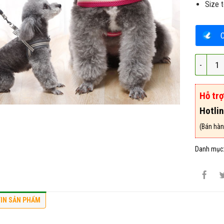
Size t
Dây Dắt 
Hỗ tr
Hotli
(Bán hàn
Danh mục
IN SẢN PHẨM