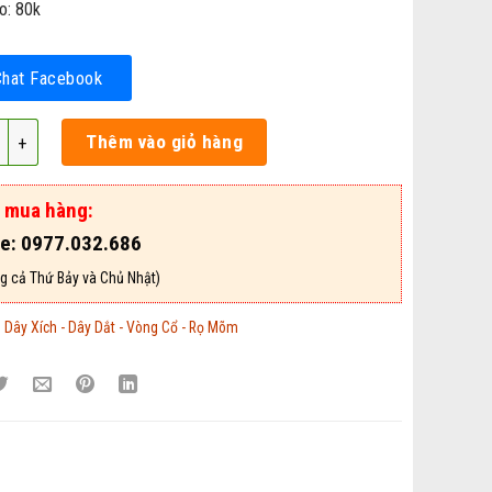
o: 80k
Chat Facebook
Chó - Mã VCDD93 số lượng
Thêm vào giỏ hàng
ợ mua hàng:
ne: 0977.032.686
g cả Thứ Bảy và Chủ Nhật)
:
Dây Xích - Dây Dắt - Vòng Cổ - Rọ Mõm