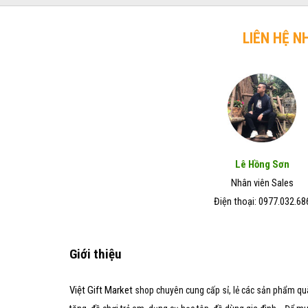
trở
chó
Đẹp
lên
mèo
–
hiệu
LIÊN HỆ N
Giá
quả
Rẻ
trong
–
vòng
Chất
7
Lượng
ngày
Tốt
Lê Hồng Sơn
Nhân viên Sales
Điện thoại: 0977.032.68
Giới thiệu
Việt Gift Market
shop chuyên cung cấp sỉ, lẻ các sản phẩm qu