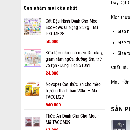
Dây Dắt 
Sản phẩm mới cập nhật
Kích thướ
Cát Đậu Nành Dành Cho Mèo
EcoPows 6l Nặng 2.2kg - Mã
Size 
PKCMK28
50.000
Size t
Sữa tắm cho chó mèo Dorrikey,
Size 
giảm nấm ngứa, dưỡng ẩm, trừ
ve rận -Dung Tích 510ml
Chất liệu
24.000
Màu: Hồn
Novopet Cat thức ăn cho mèo
trưởng thành bao 20kg – Mã
TACCM27
640.000
SẢN P
Thức Ăn Dành Cho Chó Mèo -
Mã TACCM09