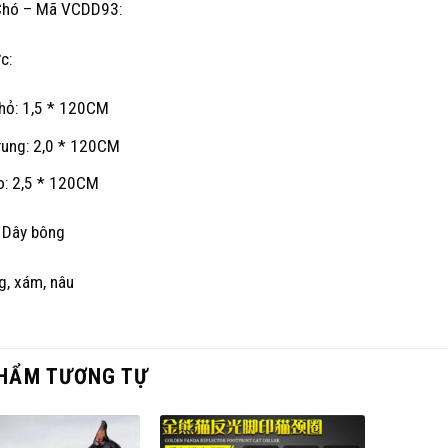
Chó – Mã VCDD93:
c:
nhỏ: 1,5 * 120CM
rung: 2,0 * 120CM
to: 2,5 * 120CM
: Dây bông
g, xám, nâu
HẨM TƯƠNG TỰ