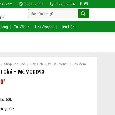
mail.com
08:00 - 20:00
0977.032.686
Tìm
 tại
kiếm:
 hàng
Tư Vấn
Link Shopee
Liên Hệ
/
/
Shop Cho Chó
Dây Xích - Dây Dắt - Vòng Cổ - Rọ Mõm
ắt Chó – Mã VCDD93
00
₫
nhỏ: 60k
rung: 73k