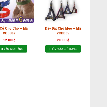
 Cổ Cho Chó – Mã
Dây Dắt Chó Mèo – Mã
VCDD09
VCDD05
12.000
₫
20.000
₫
ÊM VÀO GIỎ HÀNG
THÊM VÀO GIỎ HÀNG