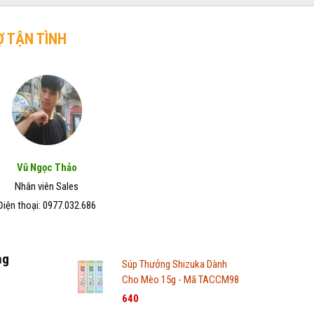
Ợ TẬN TÌNH
Vũ Ngọc Thảo
Nhân viên Sales
Điện thoại: 0977.032.686
ng
Súp Thưởng Shizuka Dành
Cho Mèo 15g - Mã TACCM98
640