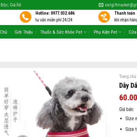
 Độc, Giá Rẻ
vietgiftmarket@g
Hotline: 0977.032.686
Thanh toán
tư vấn miễn phí 24/24
khi nhận hàng
 Chủ
Giới Thiệu
Thuốc & Sức Khỏe Pet
Phụ Kiện Pet
Cửa
Trang chủ
Dây D
60.0
Giá bán:
Size 
Size t