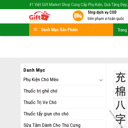
Skip
#1 Việt Gift Market Shop Cung Cấp Phụ Kiện, Quà Tặng Đẹp,
to
Ship dịch vụ COD
content
trên phạm vi toàn quốc
Danh Mục Sản Phẩm
Trang
Danh Mục
Phụ Kiện Chó Mèo
Thuốc trị ghẻ chó
Thuốc Trị Ve Chó
Thuốc tẩy giun cho chó
Sữa Tắm Dành Cho Thú Cưng