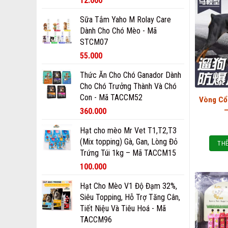
12.000
Sữa Tắm Yaho M Rolay Care
Dành Cho Chó Mèo - Mã
STCM07
55.000
Thức Ăn Cho Chó Ganador Dành
Cho Chó Trưởng Thành Và Chó
Con - Mã TACCM52
Vòng Cổ
360.000
Hạt cho mèo Mr Vet T1,T2,T3
(Mix topping) Gà, Gan, Lòng Đỏ
THÊ
Trứng Túi 1kg – Mã TACCM15
100.000
Hạt Cho Mèo V1 Độ Đạm 32%,
Siêu Topping, Hỗ Trợ Tăng Cân,
Tiết Niệu Và Tiêu Hoá - Mã
TACCM96