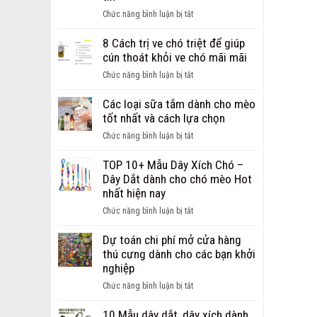
ảnh
ở
Chức năng bình luận bị tắt
chó
Giới
bị
thiệu
8 Cách trị ve chó triệt để giúp
ghẻ
địa
cún thoát khỏi ve chó mãi mãi
từ
chỉ
nhẹ
ở
Chức năng bình luận bị tắt
bán
đến
8
sỉ,
nặng
Cách
Các loại sữa tắm dành cho mèo
bán
trị
tốt nhất và cách lựa chọn
buôn
ve
phụ
ở
Chức năng bình luận bị tắt
chó
kiện
Các
triệt
cho
loại
TOP 10+ Mẫu Dây Xích Chó –
để
chó
sữa
Dây Dắt dành cho chó mèo Hot
giúp
mèo
tắm
nhất hiện nay
cún
uy
dành
thoát
ở
Chức năng bình luận bị tắt
tín
cho
khỏi
TOP
mèo
ve
10+
Dự toán chi phí mở cửa hàng
tốt
chó
Mẫu
thú cưng dành cho các bạn khởi
nhất
mãi
Dây
nghiệp
và
mãi
Xích
cách
ở
Chức năng bình luận bị tắt
Chó
lựa
Dự
–
chọn
toán
10 Mẫu dây dắt, dây xích dành