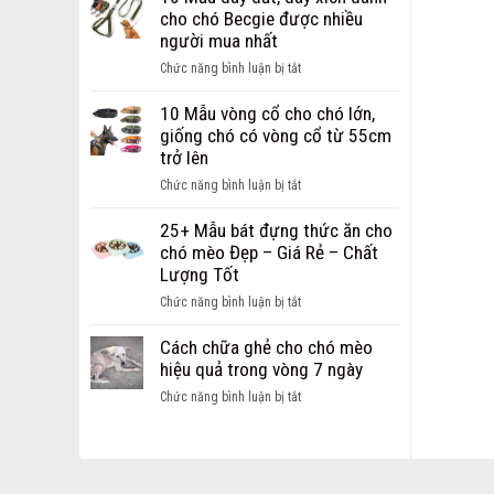
Dây
chi
cho chó Becgie được nhiều
Dắt
phí
người mua nhất
dành
mở
cho
ở
Chức năng bình luận bị tắt
cửa
chó
10
hàng
mèo
Mẫu
10 Mẫu vòng cổ cho chó lớn,
thú
Hot
dây
giống chó có vòng cổ từ 55cm
cưng
nhất
dắt,
trở lên
dành
hiện
dây
cho
ở
Chức năng bình luận bị tắt
nay
xích
các
10
dành
bạn
Mẫu
25+ Mẫu bát đựng thức ăn cho
cho
khởi
vòng
chó mèo Đẹp – Giá Rẻ – Chất
chó
nghiệp
cổ
Lượng Tốt
Becgie
cho
được
ở
Chức năng bình luận bị tắt
chó
nhiều
25+
lớn,
người
Mẫu
Cách chữa ghẻ cho chó mèo
giống
mua
bát
hiệu quả trong vòng 7 ngày
chó
nhất
đựng
có
ở
Chức năng bình luận bị tắt
thức
vòng
Cách
ăn
cổ
chữa
cho
từ
ghẻ
chó
55cm
cho
mèo