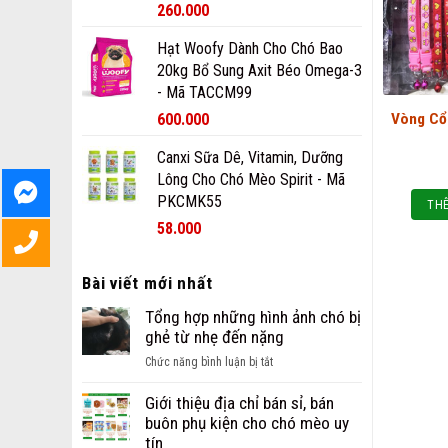
260.000
Hạt Woofy Dành Cho Chó Bao
20kg Bổ Sung Axit Béo Omega-3
- Mã TACCM99
600.000
Vòng Cổ
Canxi Sữa Dê, Vitamin, Dưỡng
Lông Cho Chó Mèo Spirit - Mã
PKCMK55
THÊ
58.000
Bài viết mới nhất
Tổng hợp những hình ảnh chó bị
ghẻ từ nhẹ đến nặng
ở
Chức năng bình luận bị tắt
Tổng
hợp
Giới thiệu địa chỉ bán sỉ, bán
những
buôn phụ kiện cho chó mèo uy
hình
tín