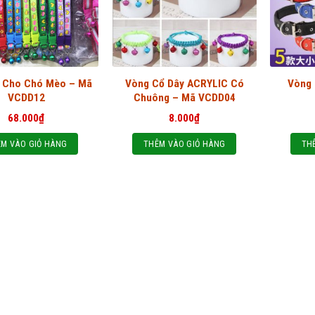
 Cho Chó Mèo – Mã
Vòng Cổ Dây ACRYLIC Có
Vòng
VCDD12
Chuông – Mã VCDD04
68.000
₫
8.000
₫
M VÀO GIỎ HÀNG
THÊM VÀO GIỎ HÀNG
TH