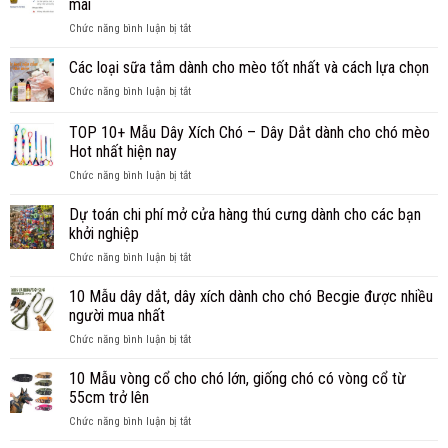
mãi
chỉ
từ
ở
Chức năng bình luận bị tắt
bán
nhẹ
8
sỉ,
đến
Cách
Các loại sữa tắm dành cho mèo tốt nhất và cách lựa chọn
bán
nặng
trị
buôn
ở
Chức năng bình luận bị tắt
ve
phụ
Các
chó
kiện
loại
TOP 10+ Mẫu Dây Xích Chó – Dây Dắt dành cho chó mèo
triệt
cho
sữa
để
Hot nhất hiện nay
chó
tắm
giúp
mèo
ở
Chức năng bình luận bị tắt
dành
cún
uy
TOP
cho
thoát
tín
10+
mèo
Dự toán chi phí mở cửa hàng thú cưng dành cho các bạn
khỏi
Mẫu
tốt
khởi nghiệp
ve
Dây
nhất
chó
ở
Chức năng bình luận bị tắt
Xích
và
mãi
Dự
Chó
cách
mãi
toán
10 Mẫu dây dắt, dây xích dành cho chó Becgie được nhiều
–
lựa
chi
Dây
chọn
người mua nhất
phí
Dắt
ở
Chức năng bình luận bị tắt
mở
dành
10
cửa
cho
Mẫu
10 Mẫu vòng cổ cho chó lớn, giống chó có vòng cổ từ
hàng
chó
dây
thú
55cm trở lên
mèo
dắt,
cưng
Hot
ở
Chức năng bình luận bị tắt
dây
dành
nhất
10
xích
cho
hiện