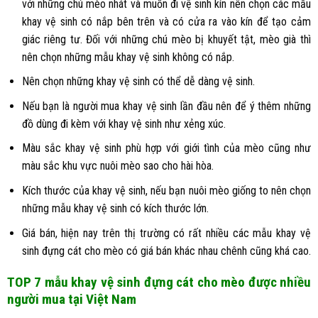
với những chú mèo nhát và muốn đi vệ sinh kín nên chọn các mẫu
khay vệ sinh có nắp bên trên và có cửa ra vào kín để tạo cảm
giác riêng tư. Đối với những chú mèo bị khuyết tật, mèo già thì
nên chọn những mẫu khay vệ sinh không có nắp.
Nên chọn những khay vệ sinh có thể dễ dàng vệ sinh.
Nếu bạn là người mua khay vệ sinh lần đầu nên để ý thêm những
đồ dùng đi kèm với khay vệ sinh như xẻng xúc.
Màu sắc khay vệ sinh phù hợp với giới tình của mèo cũng như
màu sắc khu vực nuôi mèo sao cho hài hòa.
Kích thước của khay vệ sinh, nếu bạn nuôi mèo giống to nên chọn
những mẫu khay vệ sinh có kích thước lớn.
Giá bán, hiện nay trên thị trường có rất nhiều các mẫu khay vệ
sinh đựng cát cho mèo có giá bán khác nhau chênh cũng khá cao.
TOP 7 mẫu khay vệ sinh đựng cát cho mèo được nhiều
người mua tại Việt Nam