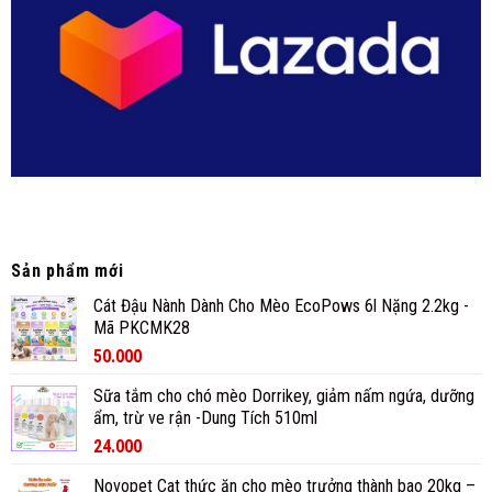
Sản phẩm mới
Cát Đậu Nành Dành Cho Mèo EcoPows 6l Nặng 2.2kg -
Mã PKCMK28
50.000
Sữa tắm cho chó mèo Dorrikey, giảm nấm ngứa, dưỡng
ẩm, trừ ve rận -Dung Tích 510ml
24.000
Novopet Cat thức ăn cho mèo trưởng thành bao 20kg –