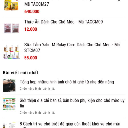
Mã TACCM27
640.000
Thức Ăn Dành Cho Chó Mèo - Mã TACCM09
12.000
Sữa Tắm Yaho M Rolay Care Dành Cho Chó Mèo - Mã
STCM07
55.000
Bài viết mới nhất
Tổng hợp những hình ảnh chó bị ghẻ từ nhẹ đến nặng
ở
Chức năng bình luận bị tắt
Tổng
hợp
Giới thiệu địa chỉ bán sỉ, bán buôn phụ kiện cho chó mèo uy
những
tín
hình
ở
Chức năng bình luận bị tắt
ảnh
Giới
chó
thiệu
bị
8 Cách trị ve chó triệt để giúp cún thoát khỏi ve chó mãi
địa
ghẻ