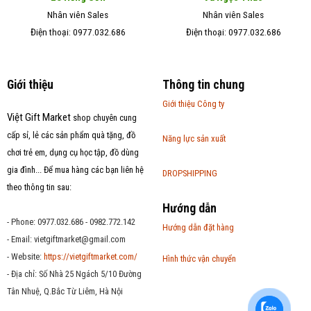
Nhân viên Sales
Nhân viên Sales
Điện thoại: 0977.032.686
Điện thoại: 0977.032.686
Giới thiệu
Thông tin chung
Giới thiệu Công ty
Việt Gift Market
shop chuyên cung
cấp sỉ, lẻ các sản phẩm quà tặng, đồ
Năng lực sản xuất
chơi trẻ em, dụng cụ học tập, đồ dùng
gia đình... Để mua hàng các bạn liên hệ
DROPSHIPPING
theo thông tin sau:
Hướng dẫn
- Phone: 0977.032.686 - 0982.772.142
Hướng dẫn đặt hàng
- Email:
vietgiftmarket@gmail.com
- Website:
https://vietgiftmarket.com/
Hình thức vận chuyển
- Địa chỉ: Số Nhà 25 Ngách 5/10 Đường
Tân Nhuệ, Q.Bắc Từ Liêm, Hà Nội