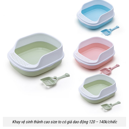
Khay vệ sinh thành cao size to có giá dao động 120 – 140k/chiếc