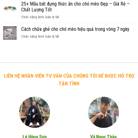
Mẫu
25+ Mẫu bát đựng thức ăn cho chó mèo Đẹp – Giá Rẻ –
dành
các
nay
vòng
cho
Chất Lượng Tốt
bạn
cổ
chó
khởi
ở
Chức năng bình luận bị tắt
cho
Becgie
nghiệp
25+
chó
được
Mẫu
Cách chữa ghẻ cho chó mèo hiệu quả trong vòng 7 ngày
lớn,
nhiều
bát
giống
người
ở
Chức năng bình luận bị tắt
đựng
chó
mua
Cách
thức
có
nhất
chữa
ăn
vòng
ghẻ
cho
cổ
cho
chó
từ
chó
mèo
55cm
mèo
Đẹp
trở
hiệu
–
LIÊN HỆ NHÂN VIÊN TƯ VẤN CỦA CHÚNG TÔI ĐỂ ĐƯỢC HỖ TRỢ
lên
quả
Giá
TẬN TÌNH
trong
Rẻ
vòng
–
7
Chất
ngày
Lượng
Tốt
Lê Hồng Sơn
Vũ Ngọc Thảo