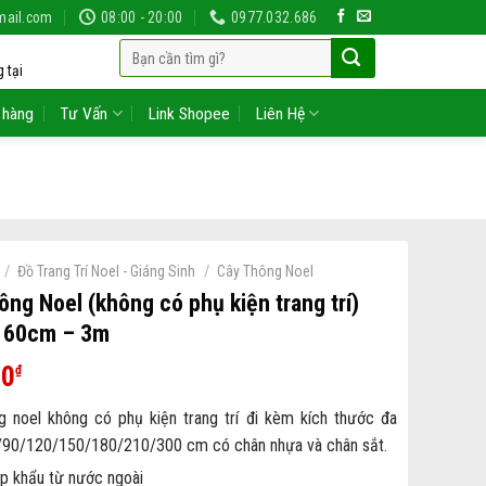
mail.com
08:00 - 20:00
0977.032.686
Tìm
 tại
kiếm:
 hàng
Tư Vấn
Link Shopee
Liên Hệ
/
/
Đồ Trang Trí Noel - Giáng Sinh
Cây Thông Noel
ông Noel (không có phụ kiện trang trí)
ừ 60cm – 3m
00
₫
g noel không có phụ kiện trang trí đi kèm kích thước đa
/90/120/150/180/210/300 cm có chân nhựa và chân sắt.
p khẩu từ nước ngoài