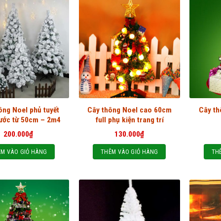
ông Noel phủ tuyết
Cây thông Noel cao 60cm
Cây th
hước từ 50cm – 2m4
full phụ kiện trang trí
200.000
₫
130.000
₫
M VÀO GIỎ HÀNG
THÊM VÀO GIỎ HÀNG
TH