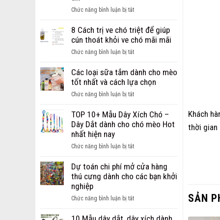
ảnh
ở
Chức năng bình luận bị tắt
chó
Giới
bị
thiệu
8 Cách trị ve chó triệt để giúp
ghẻ
địa
cún thoát khỏi ve chó mãi mãi
từ
chỉ
nhẹ
ở
Chức năng bình luận bị tắt
bán
đến
8
sỉ,
nặng
Cách
Các loại sữa tắm dành cho mèo
bán
trị
tốt nhất và cách lựa chọn
buôn
ve
phụ
ở
Chức năng bình luận bị tắt
chó
kiện
Các
triệt
cho
Khách hàn
loại
TOP 10+ Mẫu Dây Xích Chó –
để
chó
sữa
Dây Dắt dành cho chó mèo Hot
thời gian
giúp
mèo
tắm
nhất hiện nay
cún
uy
dành
thoát
ở
Chức năng bình luận bị tắt
tín
cho
khỏi
TOP
mèo
ve
10+
Dự toán chi phí mở cửa hàng
tốt
chó
Mẫu
thú cưng dành cho các bạn khởi
nhất
mãi
Dây
nghiệp
và
mãi
Xích
SẢN P
cách
ở
Chức năng bình luận bị tắt
Chó
lựa
Dự
–
chọn
toán
10 Mẫu dây dắt, dây xích dành