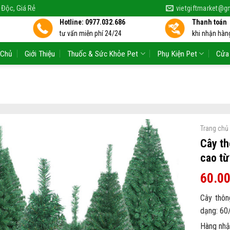
 Độc, Giá Rẻ
vietgiftmarket@g
Hotline: 0977.032.686
Thanh toán
tư vấn miễn phí 24/24
khi nhận hàng
 Chủ
Giới Thiệu
Thuốc & Sức Khỏe Pet
Phụ Kiện Pet
Cửa
Trang chủ
Cây th
cao t
60.0
Cây thôn
dạng: 60
Hàng nhậ