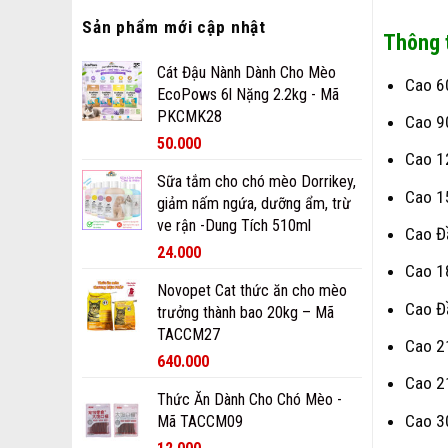
Sản phẩm mới cập nhật
Thông t
Cát Đậu Nành Dành Cho Mèo
Cao 6
EcoPows 6l Nặng 2.2kg - Mã
PKCMK28
Cao 9
50.000
Cao 1
Sữa tắm cho chó mèo Dorrikey,
Cao 1
giảm nấm ngứa, dưỡng ẩm, trừ
ve rận -Dung Tích 510ml
Cao Đ
24.000
Cao 1
Novopet Cat thức ăn cho mèo
Cao Đ
trưởng thành bao 20kg – Mã
TACCM27
Cao 2
640.000
Cao 2
Thức Ăn Dành Cho Chó Mèo -
Cao 3
Mã TACCM09