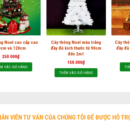
ng Noel cao cấp cao
Cây thông Noel màu trắng
Cây thô
0cm và 120cm
đầy đủ kích thước từ 90cm
đầy đủ 
đến 2m1
250.000
₫
150.000
₫
M VÀO GIỎ HÀNG
TH
THÊM VÀO GIỎ HÀNG
HÂN VIÊN TƯ VẤN CỦA CHÚNG TÔI ĐỂ ĐƯỢC HỖ TR