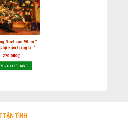
ng Noel cao 90cm ”
phụ kiện trang trí “
270.000
₫
ÊM VÀO GIỎ HÀNG
Ợ TẬN TÌNH