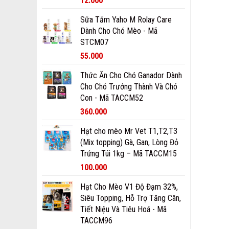
12.000
Sữa Tắm Yaho M Rolay Care
Dành Cho Chó Mèo - Mã
STCM07
55.000
Thức Ăn Cho Chó Ganador Dành
Cho Chó Trưởng Thành Và Chó
Con - Mã TACCM52
360.000
Hạt cho mèo Mr Vet T1,T2,T3
(Mix topping) Gà, Gan, Lòng Đỏ
Trứng Túi 1kg – Mã TACCM15
100.000
Hạt Cho Mèo V1 Độ Đạm 32%,
Siêu Topping, Hỗ Trợ Tăng Cân,
Tiết Niệu Và Tiêu Hoá - Mã
TACCM96