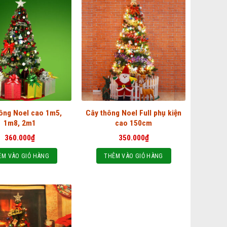
ông Noel cao 1m5,
Cây thông Noel Full phụ kiện
1m8, 2m1
cao 150cm
360.000
₫
350.000
₫
ÊM VÀO GIỎ HÀNG
THÊM VÀO GIỎ HÀNG