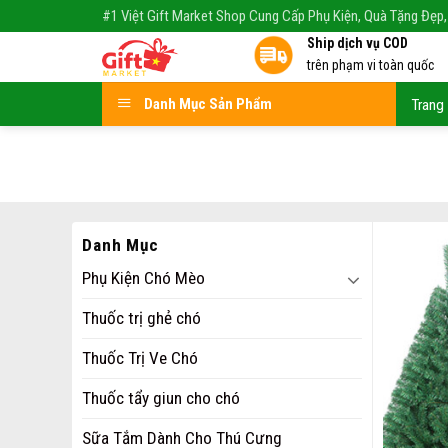
Skip
#1 Việt Gift Market Shop Cung Cấp Phụ Kiện, Quà Tặng Đẹp,
to
Ship dịch vụ COD
content
trên phạm vi toàn quốc
Danh Mục Sản Phẩm
Trang
Danh Mục
Phụ Kiện Chó Mèo
Thuốc trị ghẻ chó
Thuốc Trị Ve Chó
Thuốc tẩy giun cho chó
Sữa Tắm Dành Cho Thú Cưng