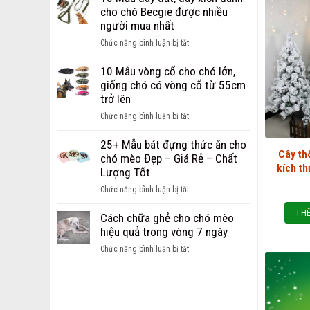
Dây
chi
cho chó Becgie được nhiều
Dắt
phí
người mua nhất
dành
mở
cho
ở
Chức năng bình luận bị tắt
cửa
chó
10
hàng
mèo
Mẫu
10 Mẫu vòng cổ cho chó lớn,
thú
Hot
dây
giống chó có vòng cổ từ 55cm
cưng
nhất
dắt,
trở lên
dành
hiện
dây
cho
ở
Chức năng bình luận bị tắt
nay
xích
các
10
dành
bạn
Mẫu
25+ Mẫu bát đựng thức ăn cho
cho
Cây th
khởi
vòng
chó mèo Đẹp – Giá Rẻ – Chất
chó
nghiệp
kích t
cổ
Lượng Tốt
Becgie
cho
được
ở
Chức năng bình luận bị tắt
chó
nhiều
25+
lớn,
THÊ
người
Mẫu
Cách chữa ghẻ cho chó mèo
giống
mua
bát
hiệu quả trong vòng 7 ngày
chó
nhất
đựng
có
ở
Chức năng bình luận bị tắt
thức
vòng
Cách
ăn
cổ
chữa
cho
từ
ghẻ
chó
55cm
cho
mèo