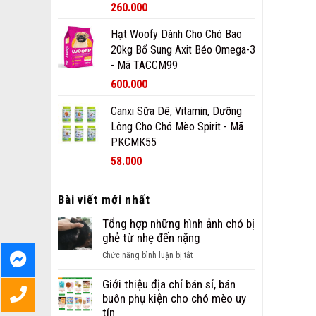
260.000
Hạt Woofy Dành Cho Chó Bao
20kg Bổ Sung Axit Béo Omega-3
- Mã TACCM99
600.000
Canxi Sữa Dê, Vitamin, Dưỡng
Lông Cho Chó Mèo Spirit - Mã
PKCMK55
58.000
Bài viết mới nhất
Tổng hợp những hình ảnh chó bị
ghẻ từ nhẹ đến nặng
ở
Chức năng bình luận bị tắt
Tổng
hợp
Giới thiệu địa chỉ bán sỉ, bán
những
buôn phụ kiện cho chó mèo uy
hình
tín