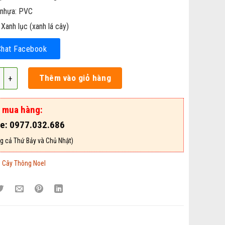
 nhựa: PVC
Xanh lục (xanh lá cây)
Chat Facebook
g Noel (không có phụ kiện trang trí) cao từ 60cm - 3m số lượng
Thêm vào giỏ hàng
ợ mua hàng:
ne: 0977.032.686
g cả Thứ Bảy và Chủ Nhật)
:
Cây Thông Noel